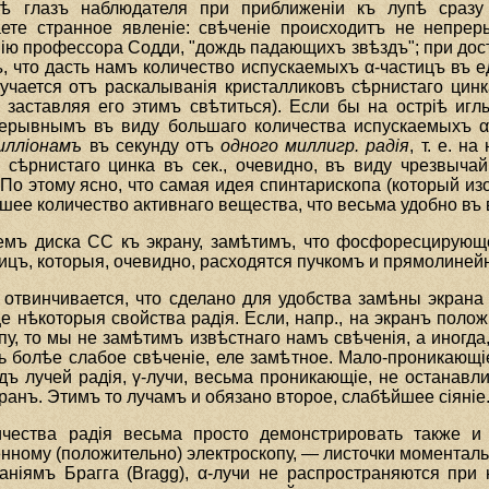
ѣ глазъ наблюдателя при приближенiи къ лупѣ сразу 
аете странное явленiе: свѣченiе происходитъ не непре
нiю профессора Содди, "дождь падающихъ звѣздъ"; при до
, что дасть намъ количество испускаемыхъ α-частицъ въ 
учается отъ раскалыванiя кристалликовъ сѣрнистаго цинк
 заставляя его этимъ свѣтиться). Если бы на острiѣ иг
ерывнымъ въ виду большаго количества испускаемыхъ α-
иллiонамъ
въ секунду отъ
одного миллигр. радiя
, т. е. н
ъ сѣрнистаго цинка въ сек., очевидно, въ виду чрезвыч
 По этому ясно, что самая идея спинтарископа (который и
шее количество активнаго вещества, что весьма удобно въ
мъ диска СС къ экрану, замѣтимъ, что фосфоресцирующе
тицъ, которыя, очевидно, расходятся пучкомъ и прямолинейн
отвинчивается, что сделано для удобства замѣны экрана 
 нѣкоторыя свойства радiя. Если, напр., на экранъ полож
пу, то мы не замѣтимъ извѣстнаго намъ свѣченiя, а иногд
ь болѣе слабое свѣченiе, еле замѣтное. Мало-проникающi
одъ лучей радiя, γ-лучи, весьма проникающiе, не останавл
анъ. Этимъ то лучамъ и обязано второе, слабѣйшее сiянiе
ства радiя весьма просто демонстрировать также и эл
ному (положительно) электроскопу, — листочки моментальн
анiямъ Брагга (Bragg), α-лучи не распространяются при