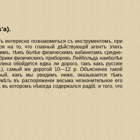
'а).
тъ интересно познакомиться съ инструментомъ, при
ря на то, что главный дѣйствующiй агентъ этихъ
гимъ, тѣмъ болѣе физическимъ кабинетамъ средне-
абрики физическихъ приборовъ Лейбольда наиболѣе
лина обойдется едва ли дорого, такъ какъ русскiе
.), самый же дорогой 10—12 р. Объясненiе такой
орый, какъ мы увидимъ ниже, оказывается тѣмъ
имѣть въ распоряженiи весьма незначительное его
въ которомъ нѣкогда содержался радiй, и того, что