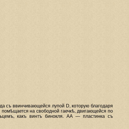
суда съ ввинчивающейся лупой D, которую благодаря
я помѣщается на свободной гаечкѣ, двигающейся по
ьцемъ, какъ винтъ бинокля. АА — пластинка съ