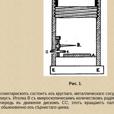
Рис. 1.
, спинтарископъ состоитъ изъ круглаго, металлическаго со
фокусъ. Иголка В съ микроскопическимъ количествомъ радi
очередь въ движенiе дискомъ СС; этотъ вращаютъ пал
быкновенно изъ сѣрнистаго цинка.