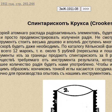
1911 год, стр. 241-244
Спинтарископъ Крукса (Crookes
орiей атомнаго распада радiоактивныхъ элементовъ, буде
и просто продемонстрировать излученiя радiя. Не смот
струментъ стоитъ весьма дешево и вполнѣ доступенъ мно
вскорѣ будетъ даже необходимъ. По каталогу Кёльнской ф
всего 12 марокъ, т. е. около 5 рублей (пересылка и пош
ументы изъ за границы продаютъ спинтарископъ за 8 р
ществѣ требуемаго отъ инструмента результата, кот
шее количество радiя будетъ нами употреблено. Чтобы 
имъ образомъ: кончикомъ тонкой иглы касаются сосудика, 
точно для производства опытовъ съ нашимъ инструментомъ.