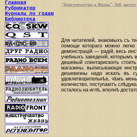
Главная
"Электричество и Жизнь", №8, август, 
Рубрикатор
Журналы по годам
Библиотека
Для читателей, знакомыхъ съ те
помощи котораго можно легко 
демонстрацiй — радiй, весь ин
учебныхъ заведенiй, которымъ 
дешевый спинтарископъ стоить 
магазины, выписывающiе инстр
дешевизны надо искать въ су
удовлетворительнѣе, чѣмъ мень
количество, поступаютъ слѣдующ
осталось на иглѣ, вполнѣ доста