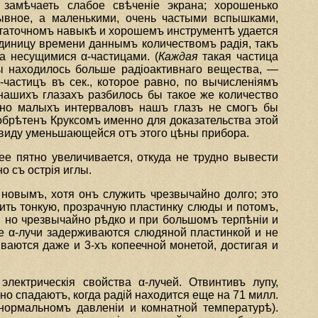
замѣчаеть слабое свѣченiе экрана; хорошенько
рывное, а маленькими, очень частыми вспышками,
статочномъ навыкѣ и хорошемъ инструментѣ удается
единицу времени даннымъ количествомъ радiя, такъ
а несущимися α-частицами. (
Каждая
такая частица
лы находилось больше радiоактивнаго вещества, —
частицъ въ сек., которое равно, по вычисленiямъ
а нашихъ глазахъ разбилось бы такое же количество
айно малыхъ интерваловъ нашъ глазъ не смогъ бы
зобрѣтенъ Круксомъ именно для доказательства этой
 виду уменьшающейся отъ этого цѣны прибора.
е пятно увеличивается, откуда не трудно вывести
о съ острiя иглы.
новымъ, хотя онъ служить чрезвычайно долго; это
ить тонкую, прозрачную пластинку слюды и потомъ,
а, но чрезвычайно рѣдко и при большомъ терпѣнiи и
е α-лучи задерживаются слюдяной пластинкой и не
иваются даже и 3-хъ копеечной монетой, достигая и
.
ектрическiя свойства α-лучей. Отвинтивъ лупу,
о спадаютъ, когда радiй находится еще на 71 милл.
 нормальномъ давленiи и комнатной температурѣ).