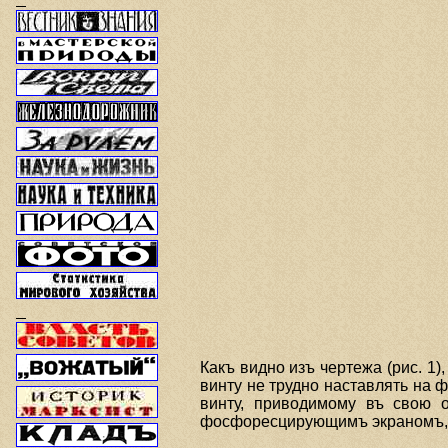
Какъ видно изъ чертежа (рис. 1)
винту не трудно наставлять на 
винту, приводимому въ свою 
фосфоресцирующимъ экраномъ, о