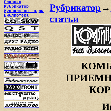
Главная
Рубрикатор
→
Рубрикатор
Журналы по годам
Библиотека
статьи
КОМ
ПРИЕМН
КОР
И