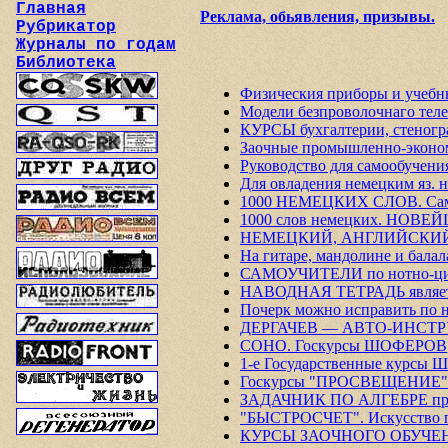
Главная
Реклама, обьявления, призывы.
Рубрикатор
Журналы по годам
Библиотека
Физическия приборы и учебн
Модели безпроволочнаго те
КУРСЫ бухгалтерии, стеногр
Заочные промышленно-эконо
Руководство для самообу
Для овладения немецким яз.
1000 НЕМЕЦКИХ СЛОВ. Само
1000 слов немецких. НОВЕЙШ
НЕМЕЦКИЙ, АНГЛИЙСКИЙ и
На гитаре, мандолине и балал
САМОУЧИТЕЛИ по нотно-цифр
НАВОДНАЯ ТЕТРАДЬ является 
Почерк можно исправить по 
ДЕРГАЧЕВ — АВТО-ИНСТРУКТ
СОНО. Госкурсы ШОФЕРОВ
1-е Государственные курсы
Госкурсы "ПРОСВЕЩЕНИ
ЗАДАЧНИК ПО АЛГЕБРЕ проф
"БЫСТРОСЧЕТ". Искусство п
КУРСЫ ЗАОЧНОГО ОБУЧЕНИ