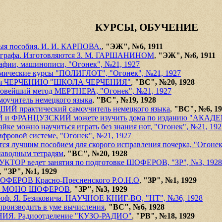
КУРСЫ, ОБУЧЕНИЕ
ыя пособия. И. И. КАРПОВА.
,
"ЭЖ", №6, 1911
леграфа. Изготовляются З. M. ГАРШАНИНОМ
,
"ЭЖ", №6, 1911
афии, машинописи, "Огонек", №21, 1927
мические курсы "ПОЛИГЛОТ", "Огонек", №21, 1927
чения ЧЕРЧЕНИЮ "ШКОЛА ЧЕРЧЕНИЯ"
,
"ВС", №20, 1928
 новейший метод МЕРТНЕРА, "Огонек", №21, 1927
учитель немецкого языка
,
"ВС", №19, 1928
ИЙ практический самоучитель немецкого языка
,
"ВС", №6, 19
 ФРАНЦУЗСКИЙ можете изучить дома по изданию "АКАД
айке можно научиться играть без знания нот, "Огонек", №21, 192
овой системе, "Огонек", №21, 1927
лучшим пособием для скорого исправления почерка, "Огонек
наводным тетрадям
,
"ВС", №20, 1928
ОР ведет занятия по подготовке ШОФЕРОВ, "ЗР", №3, 1928
,
"ЗР", №1, 1929
 ШОФЕРОВ Красно-Пресненского Р.О.Н.О
,
"ЗР", №1, 1929
Е" МОНО ШОФЕРОВ
,
"ЗР", №3, 1929
. Я. Безиковича. НАУЧНОЕ КНИГ-ВО, "НТ", №36, 1928
роизводить в уме вычисления
,
"ВС", №6, 1928
Я. Радиоотделение "КУЗО-РАДИО"
,
"РВ", №18, 1929