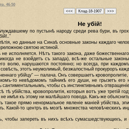
тр. 46-50
Не убiй!
луждавшему по пустынѣ народу среди рева бури, въ грох
iй!.."
ѣтiя, но данные на Синаѣ основные законы каждаго чело
епреложною святою истиной.
ъ не исполняется. Нѣтъ такого закона, даже божественна
икогда не взойдетъ съ запада), всѣ-же остальные законы
го волю, нарушаются постоянно; но всегда, при каждом
 совѣсть, этотъ неумолимый, безжалостный прокуроръ каж
коненнаго убiйцу" — палача. Онъ совершаетъ кровопролитiе
акомъ-то невѣдомомъ тайникѣ его души, не грызетъ его
ь сантиментальнымъ, чтобы съ инстинктивнымъ отвращенiем
сѣ тѣ убiйства, кровопролитiя, которыя вотъ уже третiй г
 не имѣя къ этому ни малѣйшаго повода. Какъ-же объяснить
ь такое прямо ненормальное явленiе манiей убiйства, эп
ъ. Какой-то центръ въ мозгѣ множества человѣческихъ и
ъ, чтобы запереть въ нихъ всѣхъ сумасшедствующихъ, и 