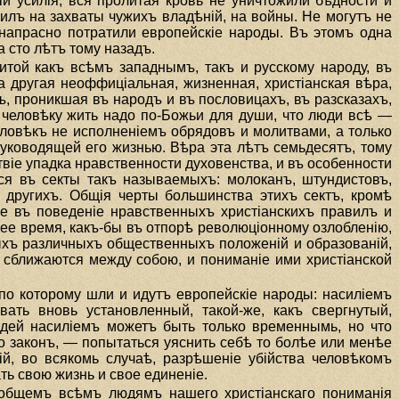
iи усилiя, вся пролитая кровь не уничтожили бѣдности и
илъ на захваты чужихъ владѣнiй, на войны. Не могутъ не
 напрасно потратили европейскiе народы. Въ этомъ одна
 сто лѣтъ тому назадъ.
витой какъ всѣмъ западнымъ, такъ и русскому народу, въ
 другая неоффицiальная, жизненная, христiанская вѣра,
, проникшая въ народъ и въ пословицахъ, въ разсказахъ,
 человѣку жить надо по-Божьи для души, что люди всѣ —
человѣкъ не исполненiемъ обрядовъ и молитвами, а только
руководящей его жизнью. Вѣра эта лѣтъ семьдесятъ, тому
вiе упадка нравственности духовенства, и въ особенности
я въ секты такъ называемыхъ: молоканъ, штундистовъ,
 другихъ. Общiя черты большинства этихъ сектъ, кромѣ
е въ поведенiе нравственныхъ христiанскихъ правилъ и
нее время, какъ-бы въ отпорѣ революцiонному озлобленiю,
ыхъ различныхъ общественныхъ положенiй и образованiй,
 сближаются между собою, и пониманiе ими христiанской
 по которому шли и идутъ европейскiе народы: насилiемъ
вать вновь установленный, такой-же, какъ свергнутый,
юдей насилiемъ можетъ быть только временнымь, но что
о законъ, — попытаться уяснить себѣ то болѣе или менѣе
й, во всякомь случаѣ, разрѣшенiе убiйства человѣкомъ
ать свою жизнь и свое единенiе.
 общемъ всѣмъ людямъ нашего христiанскаго пониманiя