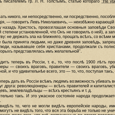
ъ писателемъ гр. Л. Н. Толстымъ, статью котораго
"Не убi
ать никого, ни непосредственно, ни посредственно, пособл
дiя, — говоритъ Левъ Николаевичъ, — неизбѣжно карающiй
у назадъ Христосъ, провозглашая основныя заповѣди Своег
й степени установленной, что Онъ не говорилъ о ней), а за
тву: не держать зла на ближняго, прощать всѣхъ, со всѣми м
е была принята людьми, но даже древняя заповѣдь, запрещ
 люди, называвшiе себя христiанами, продолжали съ полн
торыхъ представлялась имъ желательной".
дитъ теперь въ Россiи, т. е., то, что послѣ 1900 лѣтъ п
неры — своихъ враговъ, правители — своихъ враговъ, уб
ой, и что удивительнѣе всего, это — то, что, поступая так
теперь дать въ Россiи всѣмъ людямъ возможность убивать в
уг друга: революцiонеры — всѣхъ правителей и капиталис
въ, землевладѣльцы — всѣхъ крестьянъ и т. д.
ительно такъ. И это ужасное состоянiе народа продолжае
.
 видѣть то, чего не могли видѣть европейскiе народы, и
могутъ не видѣть того, что вся эта борьба не только не ун