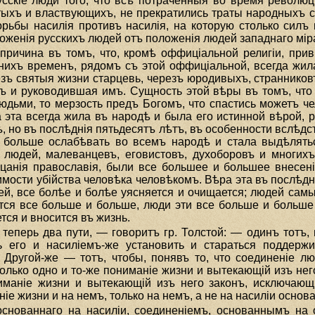
усскiе люди того, что всѣ потраченныя во время революц
тыхъ и властвующихъ, не прекратились траты народныхъ с
орьбы насилiя противъ насилiя, на которую столько силъ
оженiя русскихъ людей отъ положенiя людей западнаго мiра
 причина въ томъ, что, кромѣ оффицiальной религiи, при
ихъ временъ, рядомъ съ этой оффицiальной, всегда жила
зъ святыя жизни старцевь, черезъ юродивыхъ, странниковъ
ъ и руководившая имъ. Сущность этой вѣры въ томъ, что
 людьми, то мерзость предъ Богомъ, что спастись можетъ 
 эта всегда жила въ народѣ и была его истинной вѣрой, 
 но въ послѣднiя пятьдесятъ лѣтъ, въ особенности вслѣдст
 больше ослабѣвать во всемъ народѣ и стала выдѣлятьс
 людей, малеванцевъ, еговистовъ, духоборовъ и многихъ
цанiя православiя, были все большее и большее внесенi
имости убiйства человѣка человѣкомъ. Вѣра эта въ послѣд
ей, все болѣе и болѣе уясняется и очищается; людей сам
тся все больше и больше, люди эти все больше и больше
тся и вносится въ жизнь.
 теперь два пути, — говоритъ гр. Толстой: — одинъ тотъ,
ь его и насилiемъ-же установить и стараться поддержи
 Другой-же — тотъ, чтобы, понявъ то, что соединенiе л
олько одно и то-же пониманiе жизни и вытекающiй изъ нег
манiе жизни и вытекающiй изъ него законъ, исключающi
iе жизни и на немъ, только на немъ, а не на насилiи основ
основаннаго на насилiи, соединенiемъ, основаннымъ на