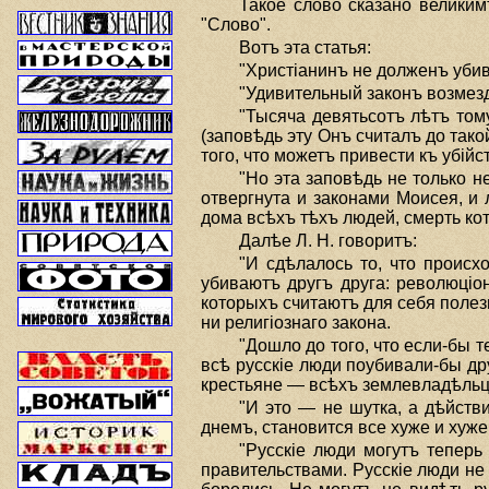
Такое слово сказано великим
"Слово".
Вотъ эта статья:
"Христiанинъ не долженъ убив
"Удивительный законъ возмез
"Тысяча девятьсотъ лѣтъ том
(заповѣдь эту Онъ считалъ до тако
того, что можетъ привести къ убiйс
"Но эта заповѣдь не только н
отвергнута и законами Моисея, и
дома всѣхъ тѣхъ людей, смерть ко
Далѣе Л. Н. говоритъ:
"И сдѣлалось то, что происхо
убиваютъ другъ друга: революцiо
которыхъ считаютъ для себя полезн
ни религiознаго закона.
"Дошло до того, что если-бы 
всѣ русскiе люди поубивали-бы др
крестьяне — всѣхъ землевладѣльце
"И это — не шутка, а дѣйств
днемъ, становится все хуже и хуже
"Русскiе люди могутъ теперь
правительствами. Русскiе люди не 