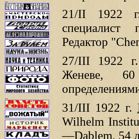
21/II 1922 
специалист
Редактор "Chem
27/III 1922 
Женеве, 6
определениями
31/III 1922 г.
Wilhelm Institu
—Dablem, 54 л