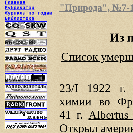
Главная
"Природа", №7-12
Рубрикатор
Журналы по годам
Библиотека
Из 
Список умерш
23/I 1922 г
химии во Фра
41 г.
Albertus
Открыл амери