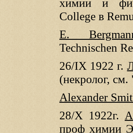
химии и физ
College в Remu
Е. Bergman
Technischen Re
26/IX 1922 г.
Л
(некролог, см.
Alexander Smi
28/Х 1922г.
A
проф химии Эд