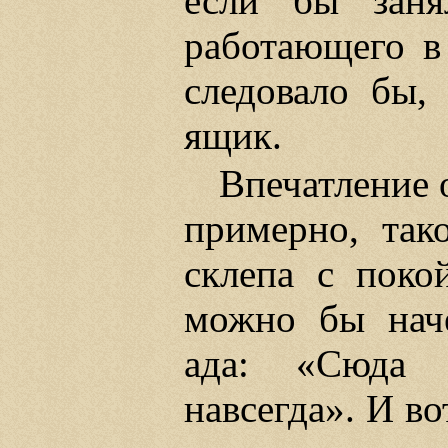
если бы занял
работающего в 
следовало бы,
ящик.
Впечатление о
примерно, так
склепа с поко
можно бы наче
ада: «Сюда 
навсегда». И в