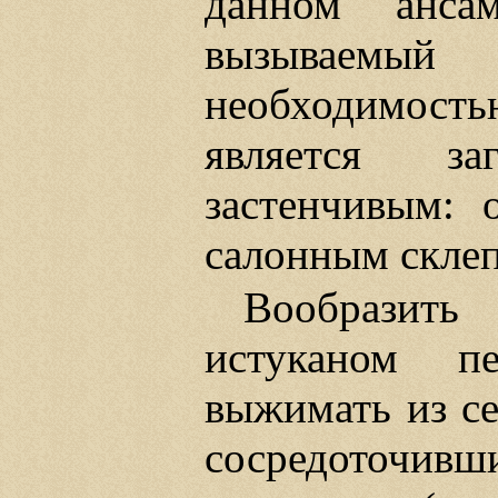
данном анса
вызываем
необходимост
является за
застенчивым: 
салонным склеп
Вообразить
истуканом п
выжимать из се
сосредоточивши