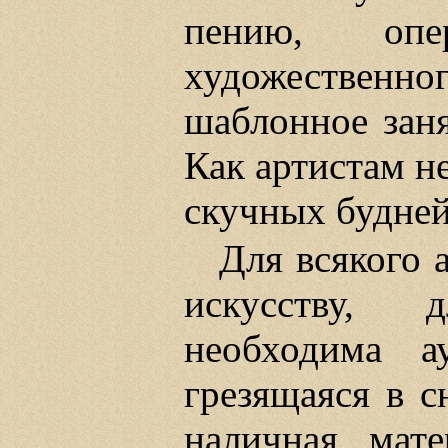
пению, оп
художественног
шаблонное заня
Как артистам н
скучных будне
Для всякого 
искусству, 
необходима а
грезящаяся в с
наличная, мат