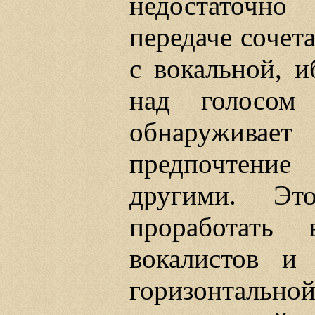
недостаточн
передаче сочет
с вокальной, и
над голосо
обнаружива
предпочтени
другими. Это
проработать 
вокалистов и
горизонталь