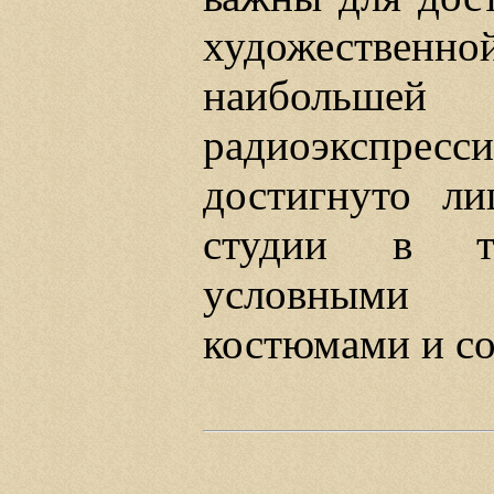
художестве
наибольше
радиоэкспрес
достигнуто ли
студии в те
условными д
костюмами и со