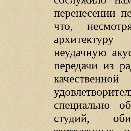
перенесении пе
что, несмотр
архитектуру
неудачную акус
передачи из ра
качестве
удовлетвори
специально о
студий, об