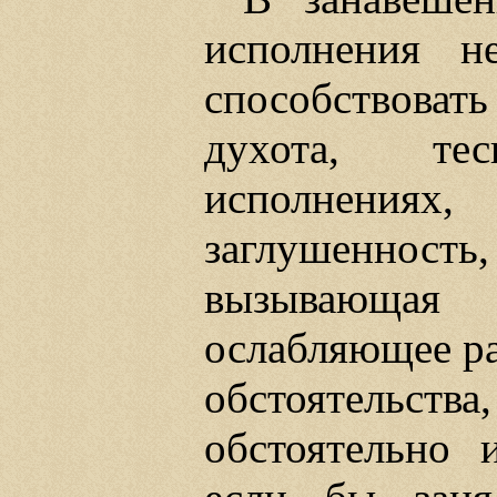
исполнения 
способствова
духота, те
исполнения
заглушенност
вызывающая
ослабляющее ра
обстоятельств
обстоятельно 