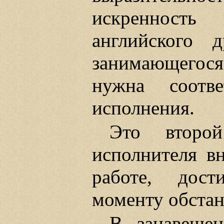
искренность
английского 
занимающегос
нужна соотве
исполнения.
Это второ
исполнителя в
работе, дост
моменту обстан
В занавешен