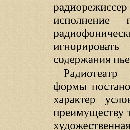
радиорежис
исполнение 
радиофонич
игнорироват
содержания пье
Радиотеатр
формы постано
характер усло
преимуществу т
художественная