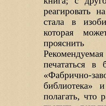
книга; с друг
реагировать на
стала в изоб
которая може
прояснить с
Рекомендуем
печататься в 
«Фабрично-
библиотека» 
полагать, что 