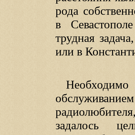
рода собственн
в Севастопол
трудная задача
или в Констант
Необходимо
обслуживание
радиолюбите
задалось це