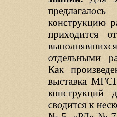
предлагалос
конструкцию р
приходится от
выполнявших
отдельными ра
Как произведе
выставка МГСП
конструкций д
сводится к нес
№ 5, «РЛ» № 7 