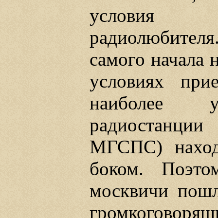
условия п
радиолюбителя
самого начала 
условиях при
наиболее уд
радиостанции
МГСПС) наход
боком. Поэто
москвичи пошл
громкоговорящи