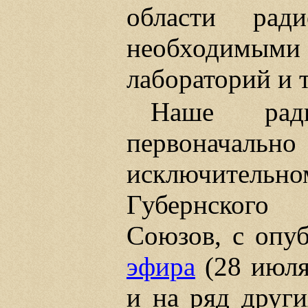
области ради
необходимыми 
лабораторий и т
Наше радио
первонача
исключительн
Губернского
Союзов, с опу
эфира
(28 июля
и на ряд други