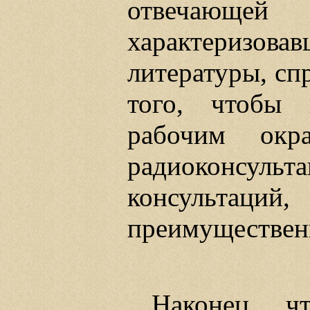
отвечающей 
характериз
литературы, сп
того, чтобы 
рабочим окра
радиоконсульт
консульта
преимущественн
Наконец, ч