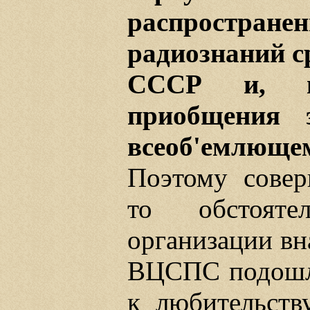
распростра
радиознаний с
СССР и, во
приобщения 
всеоб'емлющ
Поэтому совер
то обстояте
организации вн
ВЦСПС подошли
к любительств