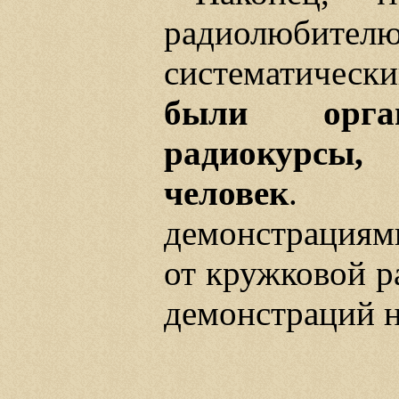
радиолюбител
систематическ
были орган
радиокурсы,
человек
. Ку
демонстрациям
от кружковой р
демонстраций н