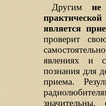
Другим
не
практическо
является при
проверит сво
самостоятельн
явлениях и с
познания для 
приема. Резу
радиолюбит
значительны,