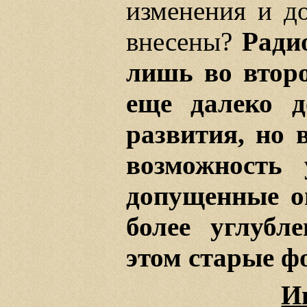
изменения и д
внесены?
Ради
лишь во второ
еще далеко д
развития, но 
возможность 
допущенные о
более углубл
этом старые ф
И