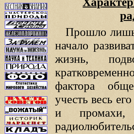
Характер
ра
Прошло лишь 
начало развива
жизнь, под
кратковремен
фактора обще
учесть весь ег
и промахи,
радиолюбительс