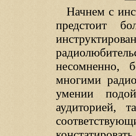
Начнем с инс
предстоит бо
инструкти
радиолюбите
несомненно, б
многими ради
умении подой
аудиторией, 
соответству
констатиров