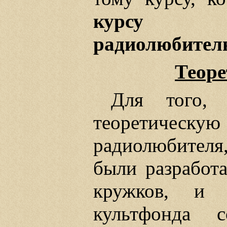
курсу не
радиолюбител
Теоре
Для того, 
теоретичес
радиолюбителя,
были разработ
кружков, и 
культфонда 