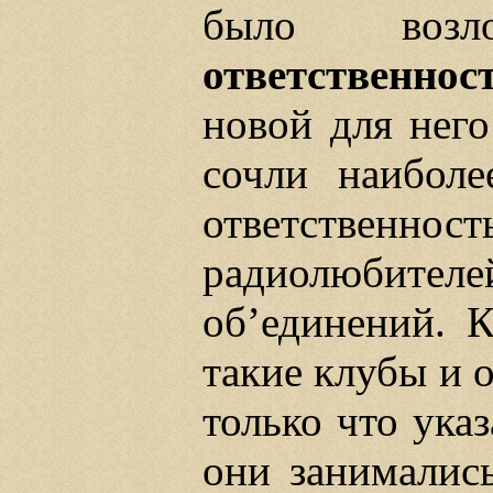
было возл
ответственнос
новой для него
сочли наиболе
ответствен
радиолюбите
об’единений. К
такие клубы и 
только что ука
они занимались