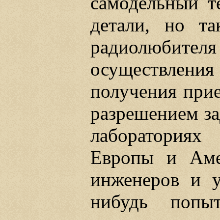
самодельный те
детали, но та
радиолюбите
осуществлени
получения прие
разрешением за
лаборатория
Европы и Аме
инженеров и у
нибудь попыт