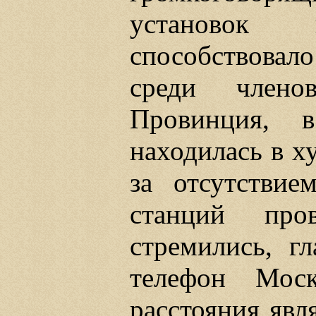
установок 
способствовал
среди члено
Провинция, 
находилась в х
за отсутствие
станций пров
стремились, г
телефон Моск
расстояния явля