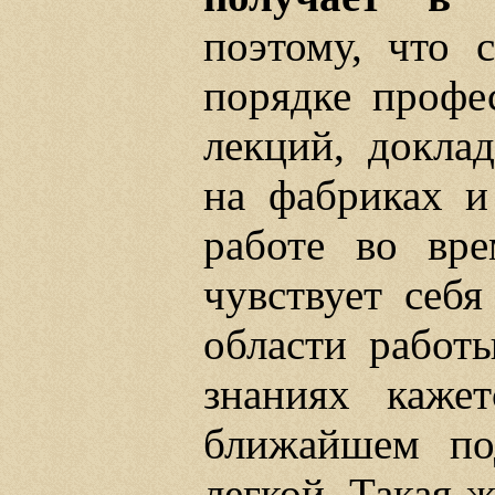
поэтому, что 
порядке профе
лекций, докла
на фабриках и
работе во вре
чувствует себ
области работ
знаниях каже
ближайшем под
легкой. Такая ж