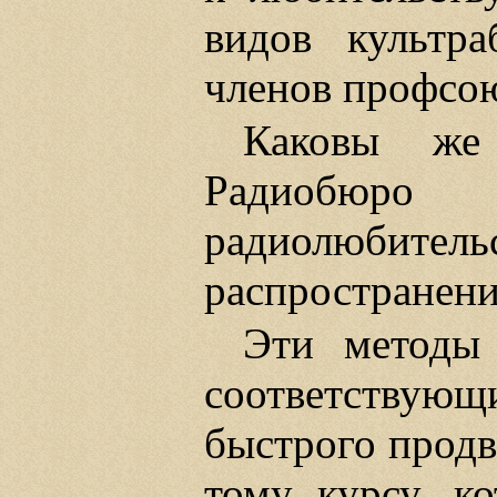
видов культра
членов профсо
Каковы же
Радиобюр
радиолюбител
распространен
Эти методы 
соответствующ
быстрого продв
тому курсу, ко