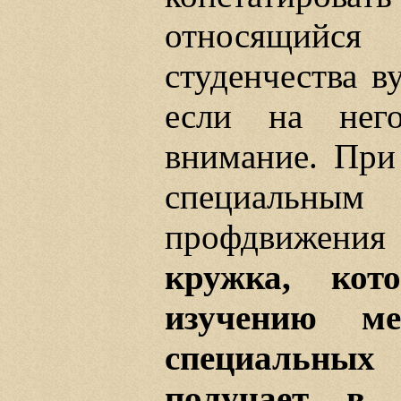
относящийс
студенчества в
если на него
внимание. При
специальны
профдвижения 
кружка, ко
изучению ме
специальных
получает в 