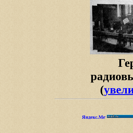
Ге
радиовы
(
увел