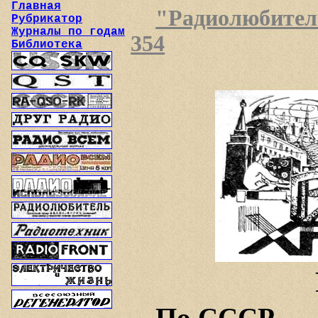
Главная
"Радиолюбитель"
Рубрикатор
Журналы по годам
354
Библиотека
По СССР