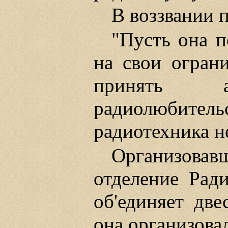
В воззвании 
"Пусть она п
на свои ограни
принять 
радиолюбител
радиотехника н
Организовав
отделение Рад
об'единяет две
она организова