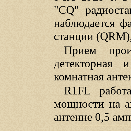
"CQ" радиоста
наблюдается ф
станции (QRM),
Прием про
детекторная 
комнатная анте
R1FL работ
мощности на ан
антенне 0,5 амп