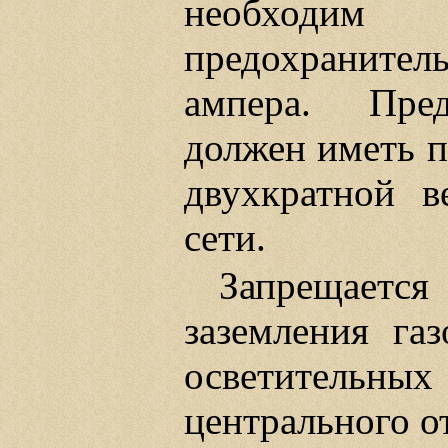
необходи
предохранител
ампера. Пред
должен иметь п
двухкратной в
сети.
Запрещаетс
заземления га
осветительных
центрального о