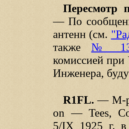
Пересмотр п
— По сообщени
антенн (см.
"Ра
также
№ 13,
комиссией при 
Инженера, буду
R1FL.
— М-р 
on — Tees, Со
5/IX 1925 г. 