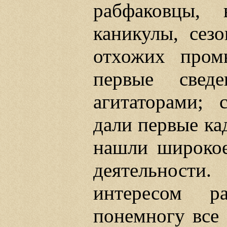
рабфаковцы, 
каникулы, сез
отхожих пром
первые свед
агитаторами; 
дали первые ка
нашли широкое
деятельности
интересом р
понемногу все 