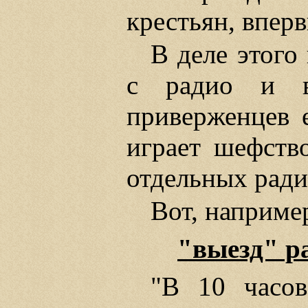
крестьян, впер
В деле этого
с радио и в
приверженцев 
играет шефство
отдельных рад
Вот, наприме
"выезд" р
"В 10 часов