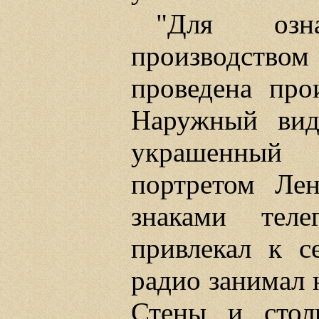
"Для озн
производств
проведена прои
Наружный вид
украшенный 
портретом Лен
знаками теле
привлекал к с
радио занимал 
Стены и столы