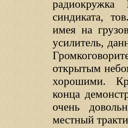
радиокружка В
синдиката, то
имея на грузо
усилитель, да
Громкоговор
открытым небом
хорошими. Кр
конца демонст
очень довольн
местный тракти