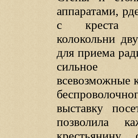
аппаратами, рд
с креста б
колокольни дву
для приема ра
сильное л
всевозможные к
беспроволочно
выставку посе
позволила ка
крестьянину,