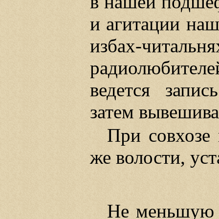
в нашей подшеф
и агитации наш
избах-чит
радиолюбителе
ведется запи
затем вывешива
При совхозе 
же волости, ус
Не меньшую р