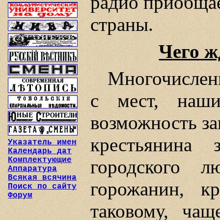
радио приобщае
страны.
Чего ж
Многочислен
с мест, наши
возможность за
крестьянина 
Указатель имен
Календарь дат
Комплектующие
городского л
Аппаратура
Всякая всячина
горожанин, к
Поиск по сайту
Форум
таковому, чащ