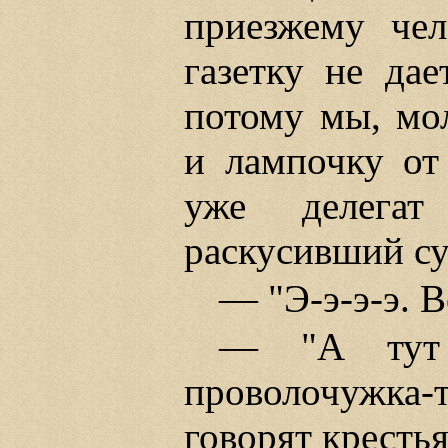
приезжему чел
газетку не дае
потому мы, мо
и лампочку от
уже делегат 
раскусивший су
— "Э-э-э-э. В
— "А тут 
проволочужка
говорят кресть