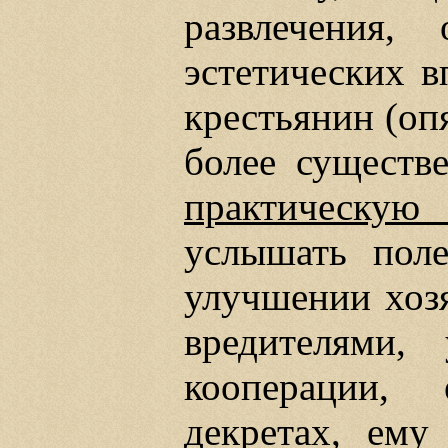
развлечения, 
эстетических в
крестьянин (опя
более существ
практическую
услышать поле
улучшении хозя
вредителями,
кооперации, 
декретах, ем