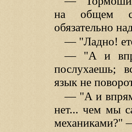
— "Тормоши!.
на общем с
обязательно над
— "Ладно! ет
— "А и впря
послухаешь; вс
язык не поворот
— "А и впрям
нет... чем мы 
механиками?" —