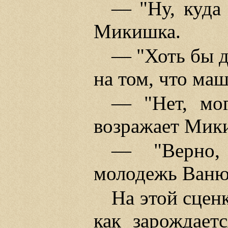
— "Ну, куда
Микишка.
— "Хоть бы д
на том, что ма
— "Нет, мо
возражает Мик
— "Верно, 
молодежь Ванюх
На этой сценк
как зарождает