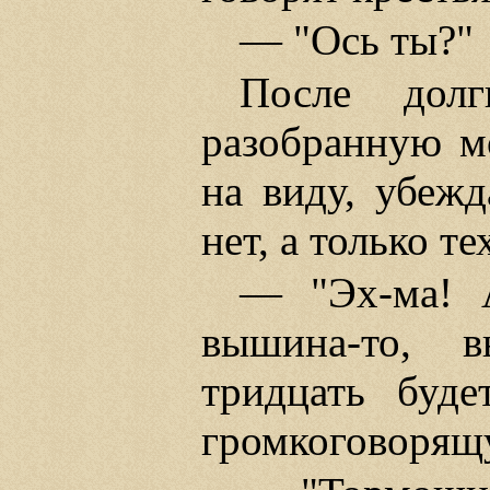
— "Ось ты?"
После долг
разобранную мо
на виду, убежд
нет, а только т
— "Эх-ма! А
вышина-то, в
тридцать буде
громкоговорящу