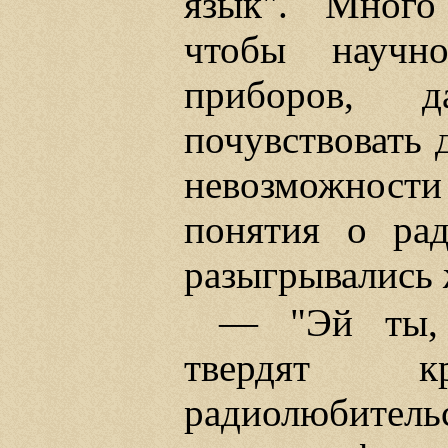
язык". Много
чтобы научн
приборов, д
почувствовать 
невозможнос
понятия о рад
разыгрывались 
— "Эй ты, 
твердят к
радиолюбител