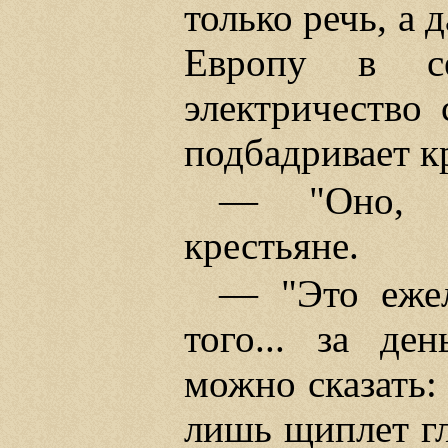
только речь, а 
Европу в с
электричество
подбадривает к
— "Оно, к
крестьяне.
— "Это ежел
того... за де
можно сказать:
лишь щиплет гла