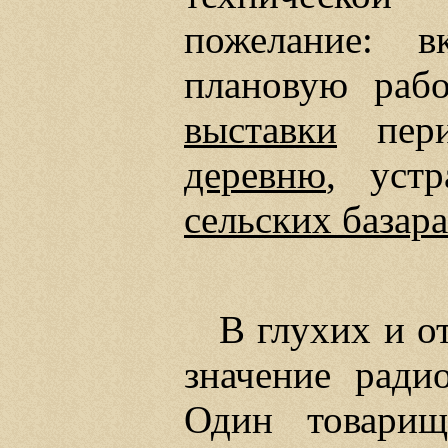
пожелание: в
плановую рабо
выставки
пери
деревню
, уст
сельских базар
В глухих и о
значение ради
Один товарищ