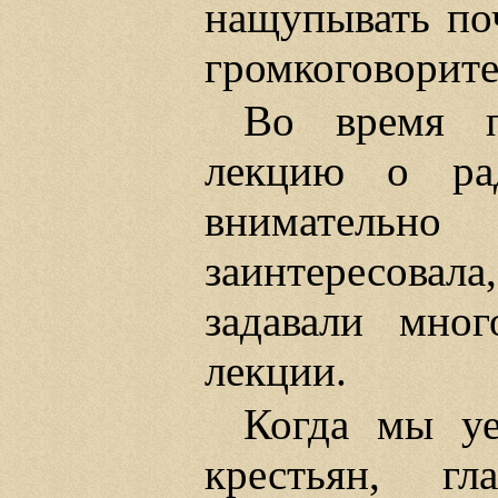
нащупывать поч
громкоговорите
Во время п
лекцию о рад
внимательн
заинтересовала
задавали мно
лекции.
Когда мы уе
крестьян, гл