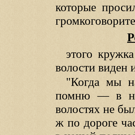
которые проси
громкоговорите
Р
этого кружк
волости виден 
"Когда мы н
помню — в на
волостях не бы
ж по дороге ча