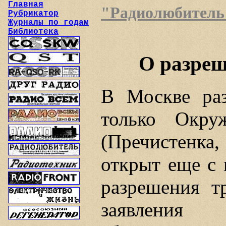
Главная
"Радиолюбитель"
Рубрикатор
Журналы по годам
Библиотека
О разреш
В Москве раз
только Окру
(Пречистенк
открыт еще с 
разрешения тр
заявлени