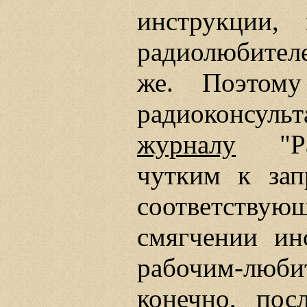
инструкции,
радиолюбителе
же. Поэтом
радиоконсу
журналу
"Рад
чутким к зап
соответствующ
смягчении и
рабочим-люби
конечно, по