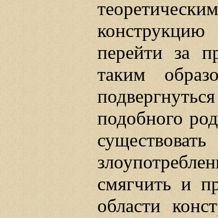
теоретическ
конструкцию
перейти за п
таким образ
подвергнут
подобного род
существоват
злоупотреблен
смягчить и пр
области конс