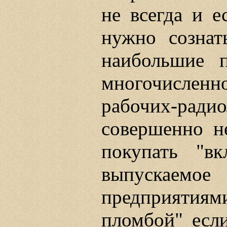
не всегда и е
нужно сознат
наибольшие п
многочислен
рабочих-рад
совершенно н
покупать "в
выпускаемое
предприятия
пломбой" если