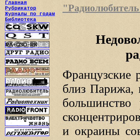
Главная
"Радиолюбитель",
Рубрикатор
Журналы по годам
Библиотека
Недово
ра
Французские 
близ Парижа, 
большинство 
сконцентриров
и окраины со