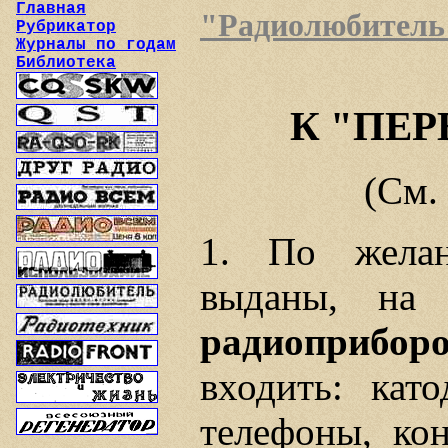
Главная
"Радиолюбитель",
Рубрикатор
Журналы по годам
Библиотека
К "ПЕ
(См.
1. По жела
выданы, на
радиоприбор
входить: кат
телефоны, ко