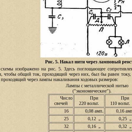
Рис. 5. Накал нити через ламповый реос
 схемы изображено на рис. 5. Здесь поглощающее сопротивл
, чтобы общий ток, проходящий через них, был бы равен току,
 проходящий через лампы накаливания ходовых размеров:
Лампы с металлической нитью
("экономические").
Число
При
При
свечей
220 вольт.
110 вольт.
16
0,08 амп.
0,16 ам
25
0,12 „
0,25 „
32
0,16 „
0,32 „