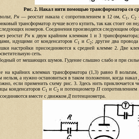
Рис. 2. Накал нити помощью трансформатора со ср
вольт,
Рн
— реостат накала с сопротивлением в 12 ом,
C
,
C
1
2
нковый трансформатор лучше всего купить, так как стоит он нед
з следующих номеров. Соединения производятся следующим обра
рез реостат
Рн
к двум крайним клеммам 1 и 3 трансформатора;
одами, идущими от конденсаторов
C
и
C
; другие два провод
1
2
шки настройки присоединяются к средней клемме 2. Две кле
светительную сеть.
ободный от мешающих шумов. Гудение слышно слабо и при сильн
 на крайних клеммах трансформатора (1,3) равно 8 вольтам,
м нельзя, а нужно остановиться в таком положении, когда накал
ожно, если применить схему рис. 3. Здесь нить приключается ч
нцы конденсаторов
C
и
C
и потенциометр
П
сопротивлением 
1
2
соединяются вместе с движком
Д
потенциометра.