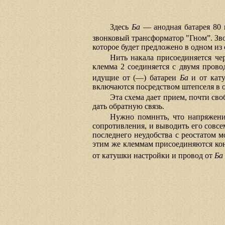
Здесь
Ба
— анодная батарея 80 
звонковый трансформатор "Гном”. Зво
которое будет предложено в одном и
Нить накала присоединяется че
клемма 2 соединяется с двумя пров
идущие от (—) батареи
Ба
и от кату
включаются посредством штепселя в о
Эта схема дает прием, почти св
дать обратную связь.
Нужно помннть, что напряжение
сопротивления, и выводить его совсе
последнего неудобства с реостатом м
этим же клеммам присоединяются ко
от катушки настройки и провод от
Ба