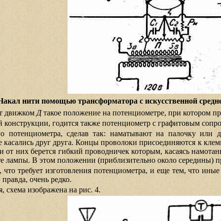
. Накал нити помощью трансформатора с искусственной средн
ят движком
Д
такое положение на потенциометре, при котором пр
 конструкции, годится также потенциометр с графитовым сопро
о потенциометра, сделав так: наматывают на палочку или 
е касались друг друга. Концы проволоки присоединяются к клем
, и от них берется гибкий проводничек которым, касаясь намот
е лампы. В этом положении (приблизительно около середины) п
, что требует изготовления потенциометра, и еще тем, что ин
 правда, очень редко.
, схема изображена на рис. 4.