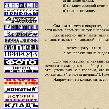
а) питание накала,
б) питание анодной цепи и
в) полное питание.
Сначала займемся вопросом, на
сети имеем переменный ток с напряже
Как известно, нить лампы начин
следовательно, ток в анодной цепи за
1. от температуры нити и
2. от напряжения на аноде 
Если мы нить лампы накалим как
немного охлаждаться — 50 раз в с
отрицательному. Мы говорим, что ни
охладиться ("тепловая инерция"). Им
Напряжение на концах нити, соот