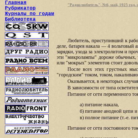
Главная
"Радиолюбитель", №6, май, 1925 год, с
Рубрикатор
Журналы по годам
Библиотека
Любитель, приступивший к рабо
деле, батарея накала — 4 вольтовый 
зарядки, ухода за электролитом и пр
эти "микролампы" дороже обычных, тр
или "мокрых" элементов стоит доволь
После всех этих грустных мыс
"городским" током, током, накалива
Оказывается, в некоторых случа
В зависимости от типа осветите
Питание от сети переменного то
а) питание накала,
б) питание анодной цепи и
в) полное питание (т.-е. пи
Питание от сети постоянного ток