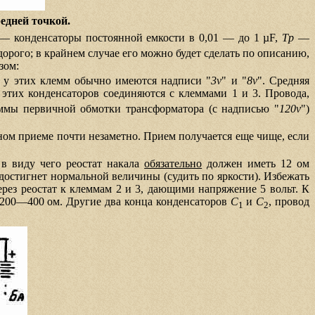
едней точкой.
— конденсаторы постоянной емкости в 0,01 — до 1 µF,
Тр
—
орого; в крайнем случае его можно будет сделать по описанию,
зом:
 у этих клемм обычно имеются надписи "
3v
" и "
8v
". Средняя
а этих конденсаторов соединяются с клеммами 1 и 3. Провода,
ммы первичной обмотки трансформатора (с надписью "
120v
")
ом приеме почти незаметно. Прием получается еще чище, если
 в виду чего реостат накала
обязательно
должен иметь 12 ом
 достигнет нормальной величины (судить по яркости). Избежать
ерез реостат к клеммам 2 и 3, дающими напряжение 5 вольт. К
200—400 ом. Другие два конца конденсаторов
C
и
C
, провод
1
2