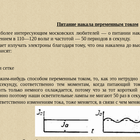
Питание накала переменным током
иболее интересующим московских любителей — о питании накал
нием в 110—120 вольт и частотой — 50 периодов в секунду.
ает излучать электроны благодаря тому, что она накалена до в
висят:
и сетке
им-нибудь способом переменным током, то, как это нетрудно п
екунду, соответственно тем моментам, когда питающий то
ть только немного охлаждается, потому что за тот короткий 
енно поэтому наши осветительные лампы не мигают 50 раз в секу
ветственно изменениям тока, тоже меняется, в связи с чем мен