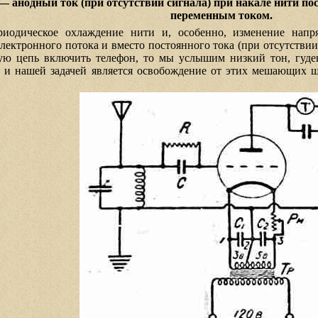
 — анодный ток (при отсутствии сигнала) при накале нити п
переменным током.
иодическое охлаждение нити и, особенно, изменение напря
лектронного потока и вместо постоянного тока (при отсутстви
ную цепь включить телефон, то мы услышим низкий тон, гуден
, и нашей задачей является освобождение от этих мешающих ш