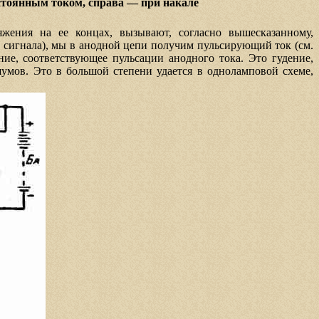
остоянным током, справа — при накале
жения на ее концах, вызывают, согласно вышесказанному,
и сигнала), мы в анодной цепи получим пульсирующий ток (см.
ие, соответствующее пульсации анодного тока. Это гудение,
умов. Это в большой степени удается в одноламповой схеме,