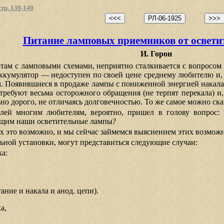
тр. 139-140
Питание ламповых приемников от освети
И. Горон
там с ламповыми схемами, неприятно сталкивается с вопросом
аккумулятор — недоступен по своей цене среднему любителю и, 
оч. Появившиеся в продаже лампы с пониженной энергией накала
ебуют весьма осторожного обращения (не терпят перекала) и, 
но дорого, не отличаясь долговечностью. То же самое можно ск
лей многим любителям, вероятно, пришел в голову вопрос: 
ющим наши осветительные лампы?
ях это возможно, и мы сейчас займемся выяснением этих возмож
льной установки, могут представиться следующие случаи:
ка:
тание и накала и анод. цепи).
а,