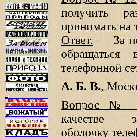
получить р
принимать на 
Ответ.
— За по
обращаться 
телефонной се
А. Б. В.
, Моск
Вопрос № 1
качестве з
оболочку теле