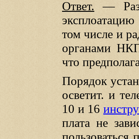
Ответ.
— Разр
эксплоатацию
том числе и р
органами НКП
что предполаг
Порядок устан
осветит. и те
10 и 16
инстр
плата не зави
пользоваться 