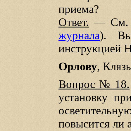
приема?
Ответ.
— См. о
журнала
). В
инструкцией 
Орлову
, Кляз
Вопрос № 18.
установку пр
осветительну
повысится ли 