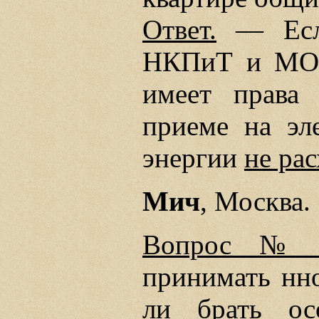
Ответ.
— Если
НКПиТ и МОГ
имеет права 
приеме на эле
энергии
не ра
Мич
, Москва.
Вопрос № 
принимать нн
ли брать ос