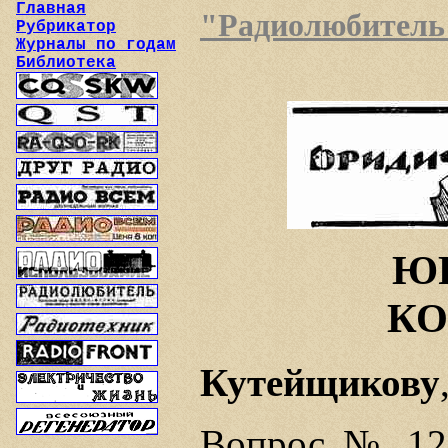
Главная
"Радиолюбитель",
Рубрикатор
Журналы по годам
Библиотека
Ю
КО
Кутейщикову
Вопрос № 12