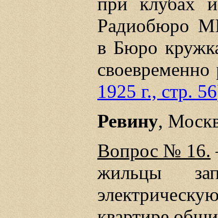
при клубах и
Радиобюро М
в Бюро кружка
своевременно 
1925 г., стр. 56
Ревину
, Москв
Вопрос № 16.
жильцы зап
электрическ
квартире общи