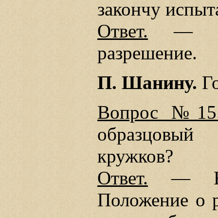
закончу испыта
Ответ.
— Сна
разрешение.
П. Шанину.
Го
Вопрос №15
образцовый 
кружков?
Ответ.
— Нор
Положение о 