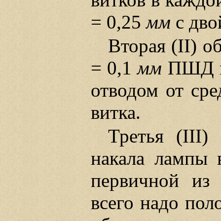
= 0,25
мм
с дво
Вторая (II) 
= 0,1
мм
ПШД им
отводом от сред
витка.
Третья (III
накала лампы 
первичной из
всего надо пол