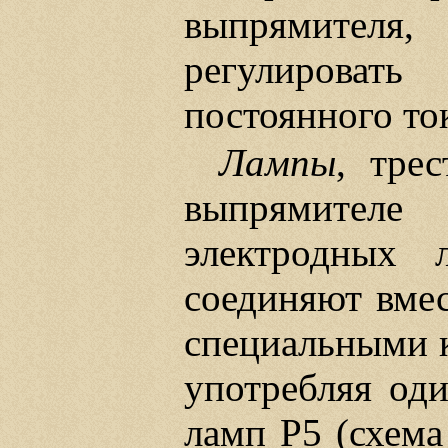
выпрямител
регулироват
постоянного то
Лампы
, тре
выпрямителе
электродных 
соединяют вмес
специальными 
употребляя оди
ламп Р5 (схем