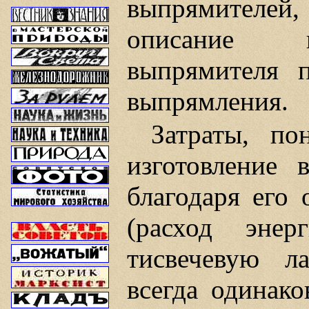
выпрямителей, 
описание пр
выпрямителя п
выпрямления.
Затраты, по
изготовление 
благодаря его
(расход эне
тисвечевую л
всегда одинако