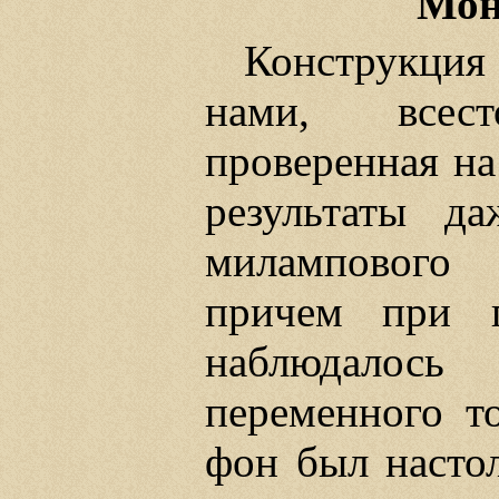
Мон
Конструкция
нами, всес
проверенная на
результаты д
милампового п
причем при п
наблюдалось
переменного т
фон был настол