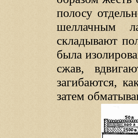
полосу отдель
шеллачным ла
складывают пол
была изолирова
сжав, вдвига
загибаются, ка
затем обматыва