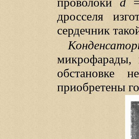
проволоки
d
=
дросселя изго
сердечник такой
Конденсатор
микрофарады, 
обстановке н
приобретены г