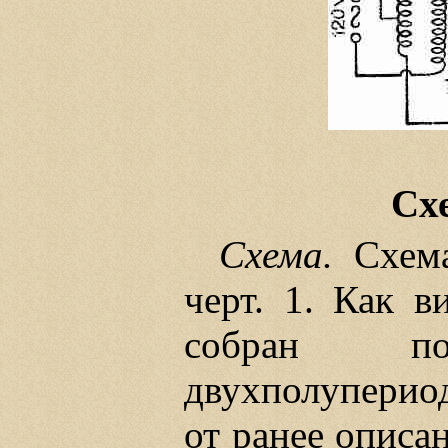
Сх
Схема.
Схема
черт. 1. Как в
собран п
двухполуперио
от ранее описа