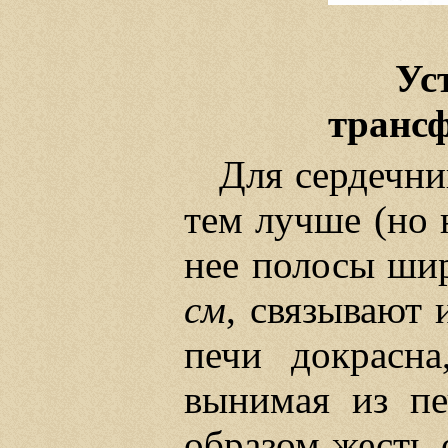
Ус
трансф
Для сердечни
тем лучше (но 
нее полосы ш
см
, связывают 
печи докрасна
вынимая из пе
образом жесть