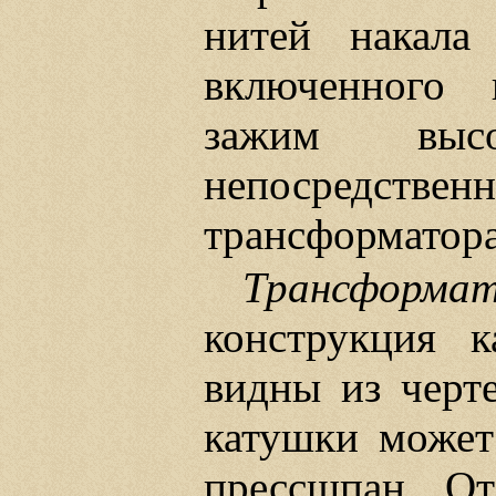
нитей накала 
включенного 
зажим высо
непосредств
трансформатора
Трансформа
конструкция к
видны из черт
катушки может
прессшпан. От