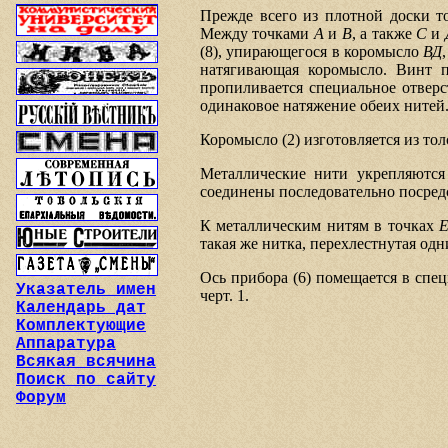
Прежде всего из плотной доски
Между точками
A
и
B
, а также
C
и
(8), упирающегося в коромысло
ВД
натягивающая коромысло. Винт п
пропиливается специальное отверс
одинаковое натяжение обеих нитей
Коромысло (2) изготовляется из то
Металлические нити укрепляются
соединены последовательно посред
К металлическим нитям в точках
такая же нитка, перехлестнутая од
Ось прибора (6) помещается в спец
Указатель имен
черт. 1.
Календарь дат
Комплектующие
Аппаратура
Всякая всячина
Поиск по сайту
Форум