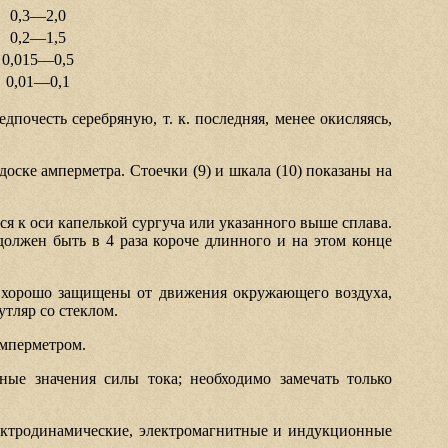
0,3—2,0
0,2—1,5
0,015—0,5
0,01—0,1
почесть серебряную, т. к. последняя, менее окисляясь,
оске амперметра. Стоечки (9) и шкала (10) показаны на
ся к оси капелькой сургуча или указанного выше сплава.
должен быть в 4 раза короче длинного и на этом конце
ь хорошо защищены от движения окружающего воздуха,
тляр со стеклом.
амперметром.
ные значения силы тока; необходимо замечать только
лектродинамические, электромагнитные и индукционные