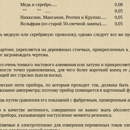
Медь и серебро.....
0,08
"" "" .....
0,05
Никкелин, Манганин, Реотин и Крупин.....
0,05
Вольфрам (из старой 50-свечной лампы).....
0,05
 медную или серебряную проволоку, однако следует все же пред
артоне, укрепляется на деревянных стоечках, прикрепленных к д
не загромождать чертежа.
 из очень тонкого листового алюминия или латуни и прикрепляет
ости точно уравновешена, для чего более короткий конец ее 
ий вес стрелки (капля воска).
ические нити прибора, по которым проходит ток, должны быт
оказание амперметра; поэтому прибор помещается в картонный фу
ь путем сравнения его показаний с фабричным, проверенным 
р в качестве антенного, совершенно не важно знать абсолют
прибора, указывающие наступление момента резонанса.
ебляемые в электротехнике для измерения переменных токов э