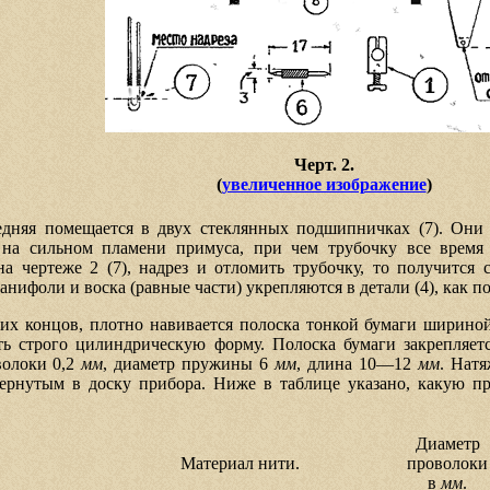
Черт. 2.
(
увеличенное изображение
)
дняя помещается в двух стеклянных подшипничках (7). Они 
 на сильном пламени примуса, при чем трубочку все время 
а чертеже 2 (7), надрез и отломить трубочку, то получится 
фоли и воска (равные части) укрепляются в детали (4), как пок
еих концов, плотно навивается полоска тонкой бумаги ширино
ть строго цилиндрическую форму. Полоска бумаги закрепляе
волоки 0,2
мм
, диаметр пружины 6
мм
, длина 10—12
мм
. Натя
вернутым в доску прибора. Ниже в таблице указано, какую пр
Диаметр
Материал нити.
проволоки
в
мм
.