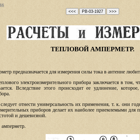
-66
ТЕПЛОВОЙ АМПЕРМЕТР.
етр предназначается для измерения силы тока в антенне любит
еплового электроизмерительного прибора заключается в том, 
ется. Вследствие этого происходит ее удлинение, которое,
бора.
ледует отнести универсальность их применения, т. к. они год
змерительных приборов делает их наиболее приемлемыми для п
стотой и дешевизной.
й амперметр.