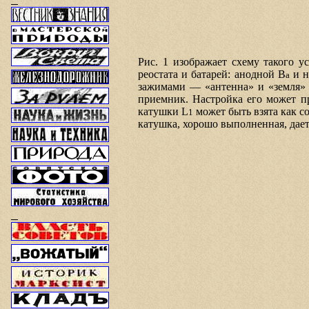
Рис. 1 изображает схему такого 
реостата и батарей: анодной В
и н
а
зажимами — «антенна» и «земля»
приемник. Настройка его может п
катушки L
может быть взята как с
1
катушка, хорошо выполненная, дает