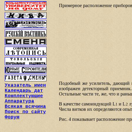
Примерное расположение приборов 
Подобный же усилитель, дающий во
Указатель имен
изображен детекторный приемник. 
Календарь дат
Остальные части те, же, что и рань
Комплектующие
Аппаратура
В качестве самоиндукций L
и L
л
1
2
Всякая всячина
Числа витков их определяются опыт
Поиск по сайту
Форум
Рис. 4 показывает расположение п