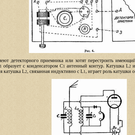
меют детекторного приемника или хотят перестроить имеющий
образует с конденсатором C
антенный контур. Катушка L
и
1
1
2
мя катушка L
, связанная индуктивно с L
, играет роль катушки 
2
1