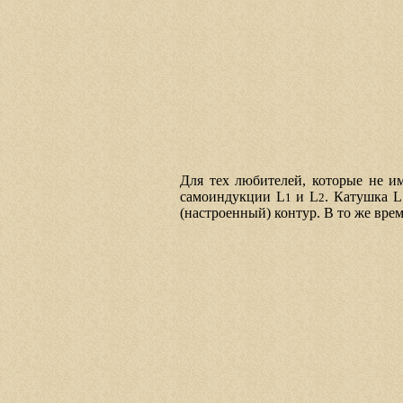
Для тех любителей, которые не и
самоиндукции L
и L
. Катушка L
1
2
(настроенный) контур. В то же вре