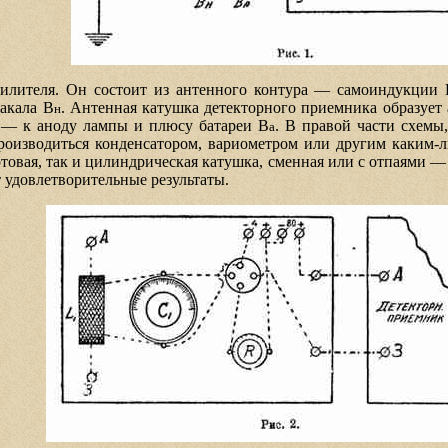
усилителя. Он состоит из антенного контура — самоиндукции 
акала В
. Антенная катушка детекторного приемника образует
н
 — к аноду лампы и плюсу батареи В
. В правой части схемы
а
роизводиться конденсатором, вариометром или другим каким-л
отовая, так и цилиндрическая катушка, сменная или с отпаями —
 удовлетворительные результаты.