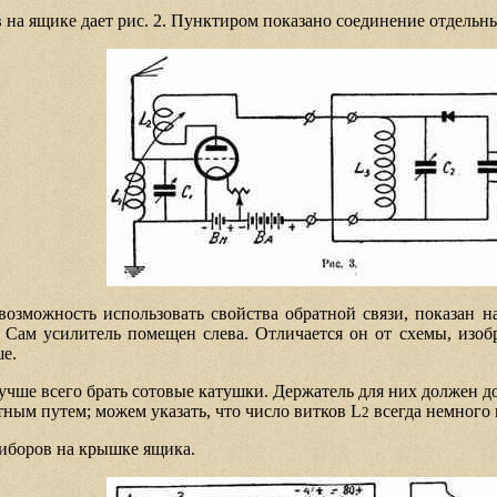
на ящике дает рис. 2. Пунктиром показано соединение отдельны
зможность использовать свойства обратной связи, показан на
Сам усилитель помещен слева. Отличается он от схемы, изоб
ше.
учше всего брать сотовые катушки. Держатель для них должен д
ным путем; можем указать, что число витков L
всегда немного 
2
риборов на крышке ящика.