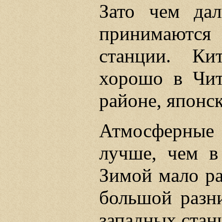
Зато чем да
принимаютс
станции. Ки
хорошо в Чи
районе, японс
Атмосферные 
лучше, чем в
Зимой мало ра
большой разн
западных стан