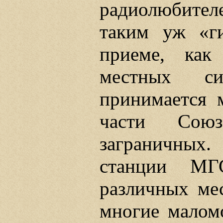
радиолюбите
таким уж «г
приеме, как
местных си
принимается 
части Сою
заграничных
станции МГ
различных ме
многие малом