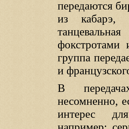
передаются би
из кабарэ, 
танцевальна
фокстротами 
группа переда
и французског
В передача
несомненно, е
интерес для
например: сер