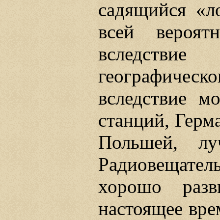
садящийся «ло
всей вероят
вследств
географичес
вследствие м
станций, Герм
Польшей, лу
Радиовещател
хорошо раз
настоящее вре