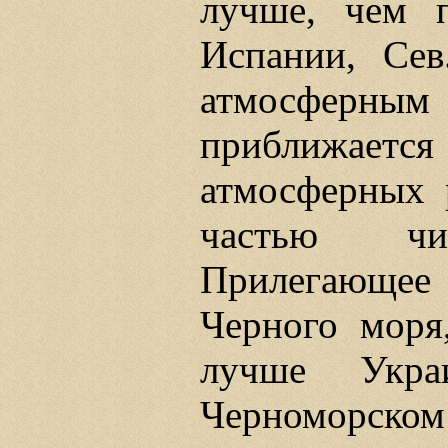
лучше, чем 
Испании, Се
атмосферн
приближаетс
атмосферных 
частью ч
Прилегающе
Черного моря
лучше Укр
Черноморск