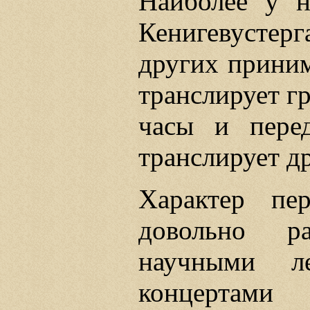
Наиболее у н
Кенигевустерг
других приним
транслирует гр
часы и пере
транслирует д
Характер пе
довольно р
научными л
концертами