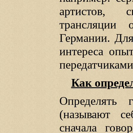
артистов, с
трансляции 
Германии. Дл
интереса опы
передатчиками
Как опреде
Определять 
(называют с
сначала гово