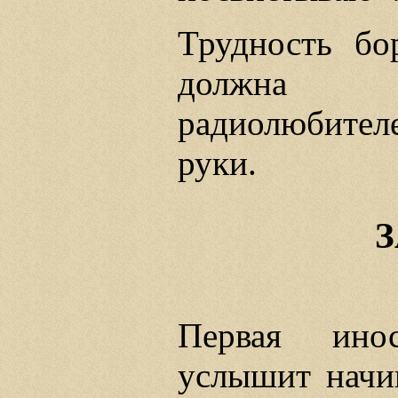
Трудность бо
должна з
радиолюбител
руки.
Первая ино
услышит начи