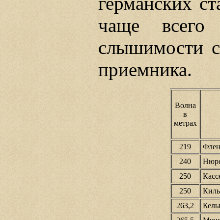
германских ст
чаще всего 
слышимости сд
приемника.
Волна
в
метрах
219
Фленс
240
Нюрен
250
Кассе
250
Киль..
263,2
Кельн.