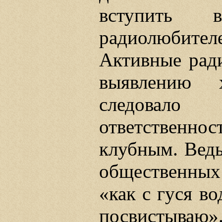
вступить 
радиолюбите
Активные рад
выявлению х
следовал
ответственн
клубным. Ведь
общественных 
«как с гуся во
посвистываю»