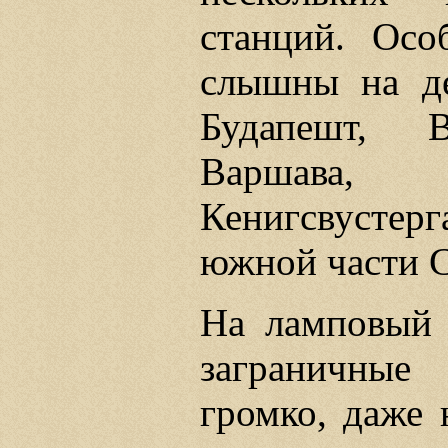
станций. Осо
слышны на де
Будапешт, В
Варшава, 
Кенигсвусте
южной части С
На ламповый
заграничны
громко, даже 