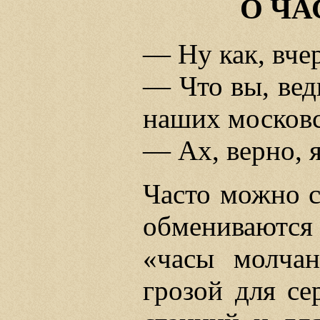
О Ч
— Ну как, вче
— Что вы, вед
наших московс
— Ах, верно, я
Часто можно с
обмениваются
«часы молча
грозой для се