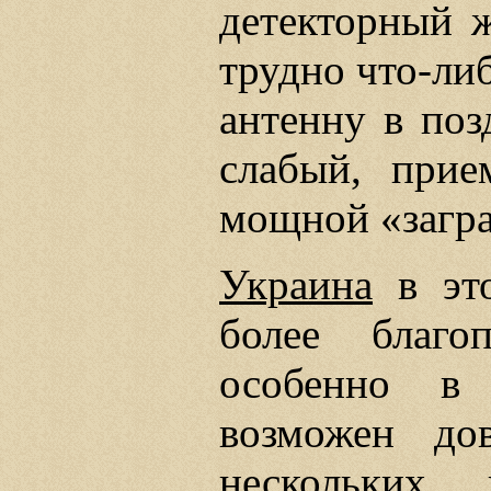
детекторный ж
трудно что-ли
антенну в поз
слабый, прие
мощной «загр
Украина
в это
более благо
особенно в 
возможен до
нескольких