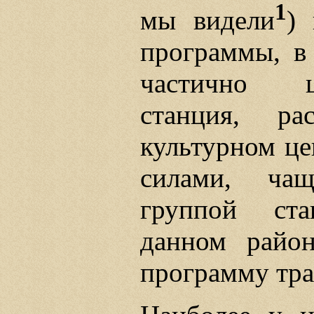
1
мы видели
)
программы, в
частично ц
станция, ра
культурном ц
силами, чащ
группой ст
данном райо
программу тра