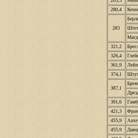
265,5
Мюнст
280,4
Кениг
Берлин
283
Штетт
Магде
321,2
Бресла
326,4
Глейв
361,9
Лейпц
374,1
Штутт
Бреме
387,1
Дрезд
391,6
Гамбу
421,3
Франк
455,9
Аахен
455,9
Данци