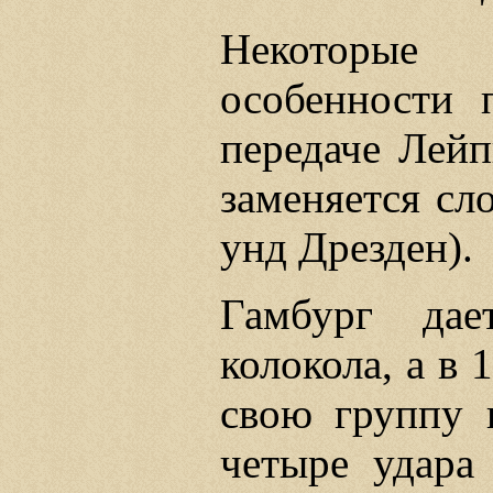
Некоторые
особенности 
передаче Лейп
заменяется сл
унд Дрезден).
Гамбург да
колокола, а в 
свою группу 
четыре удара 