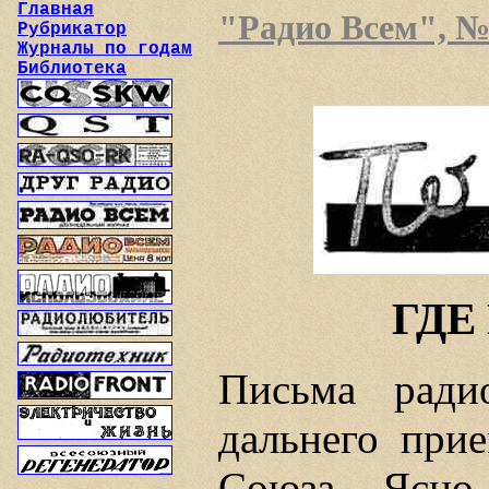
Главная
"Радио Всем", №7
Рубрикатор
Журналы по годам
Библиотека
ГДЕ
Письма ради
дальнего прие
Союза. Ясно