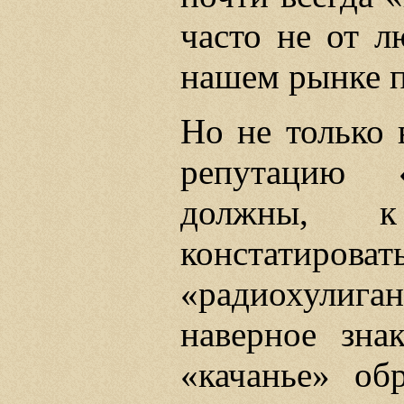
часто не от л
нашем рынке п
Но не только 
репутацию 
должны, к
констати
«радиохулиг
наверное зна
«качанье» об