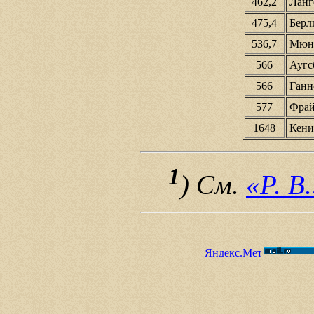
462,2
Ланге
475,4
Берли
536,7
Мюнхе
566
Аугсб
566
Ганно
577
Фрайб
1648
Кениг
1
) См.
«Р. В