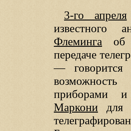
3-го апреля
известного ан
Флеминга
об 
передаче телег
— говорится
возможность
приборами и
Маркони
для с
телеграфирова