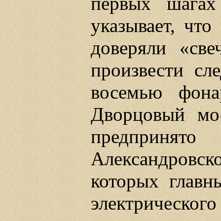
первых шагах 
указывает, что
доверяли «све
произвести сл
восемью фона
Дворцовый мос
предприня
Александровск
которых главн
электрического