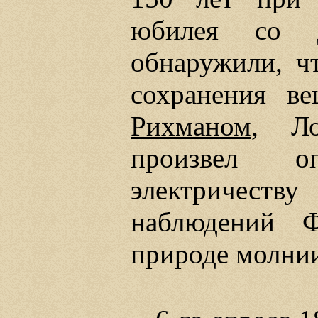
юбилея со д
обнаружили, ч
сохранения ве
Рихманом
, Л
произвел о
электричеству
наблюдений Ф
природе молни