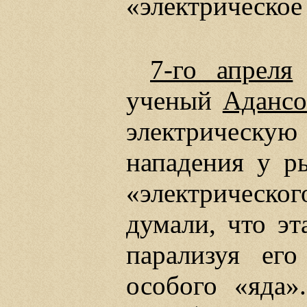
«электрическое
7-го апреля
ученый
Аданс
электрическую
нападения у р
«электрическог
думали, что эт
парализуя ег
особого «яда»