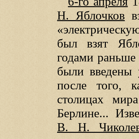
6-го апреля
1
Н. Яблочков
вз
«электрическу
был взят Ябл
годами раньше 
были введены 
после того, к
столицах мира
Берлине... Изв
В. Н. Чиколе