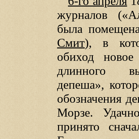
6-го апреля
18
журналов («А
была помещена
Смит
), в кот
обиход новое
длинного вы
депеша», котор
обозначения де
Морзе. Удачн
принято снач