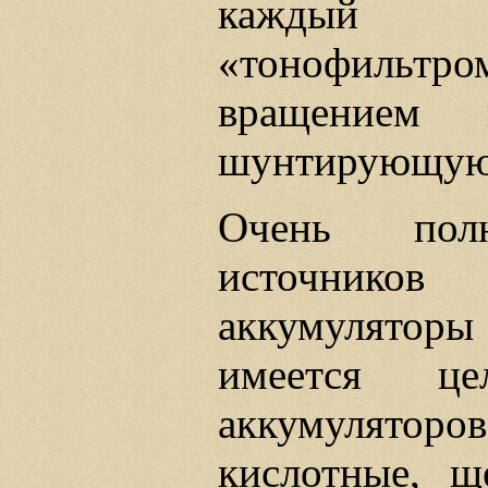
каждый р
«тонофиль
вращением 
шунтирующую 
Очень пол
источнико
аккумуляторы
имеется ц
аккумуляторов
кислотные, щ