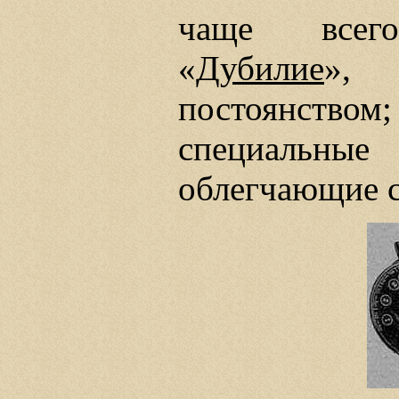
чаще всег
«
Дубилие
», 
постоянст
специальны
облегчающие с