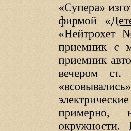
«Супера» изго
фирмой «
Дет
«Нейтрохет 
приемник с м
приемник авто
вечером ст.
«всовывал
электрические
примерно,
окружности.