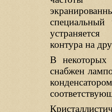
экранированн
специальный 
устраняется
контура на дру
В некоторых 
снабжен ламп
конденсат
соответствующ
Кристалли