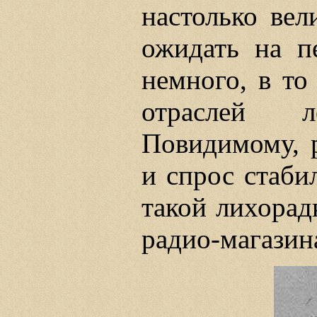
настолько вел
ожидать на п
немного, в то
отраслей л
Повидимому, 
и спрос стабил
такой лихорадк
радио-магазин