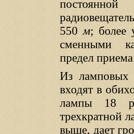
постоян
радиовещател
550
м
; более
сменными к
предел приема
Из ламповых 
входят в оби
лампы 18 р
трехкратной л
выше, дает гр