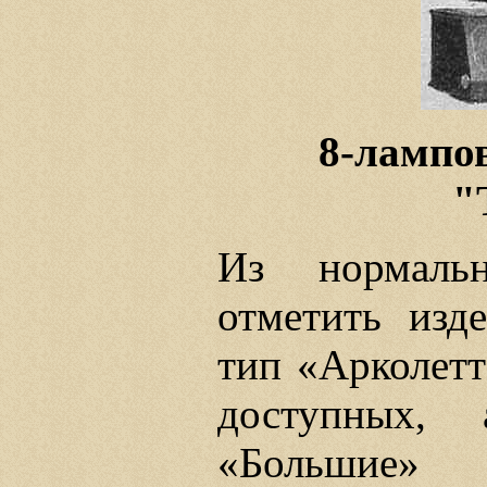
8-лампо
"
Из нормаль
отметить изд
тип «Арколетт
доступных,
«Большие» 