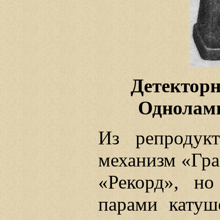
Детектор
Одноламп
Из репродук
механизм «Гра
«Рекорд», н
парами кату