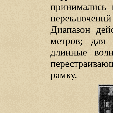
принимались 
переключен
Диапазон де
метров; для
длинные волн
перестраива
рамку.