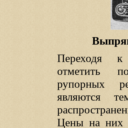
Выпрям
Переходя к 
отметить п
рупорных р
являются т
распростране
Цены на них 