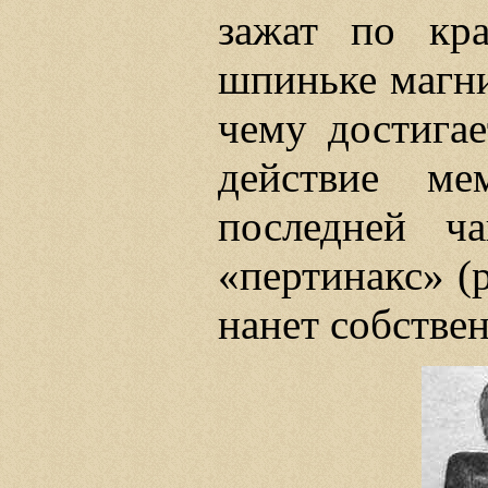
зажат по кр
шпиньке магни
чему достигае
действие ме
последней ч
«пертинакс» (
нанет собстве