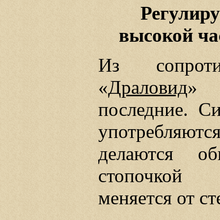
Регулир
высокой ча
Из сопрот
«
Драловид
»
последние. С
употребляю
делаются о
стопочкой 
меняется от с