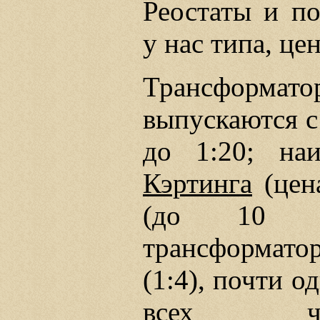
Реостаты и п
у нас типа, це
Трансформ
выпускаются с
до 1:20; на
Кэртинга
(цен
(до 10 р
трансформат
(1:4), почти 
всех час