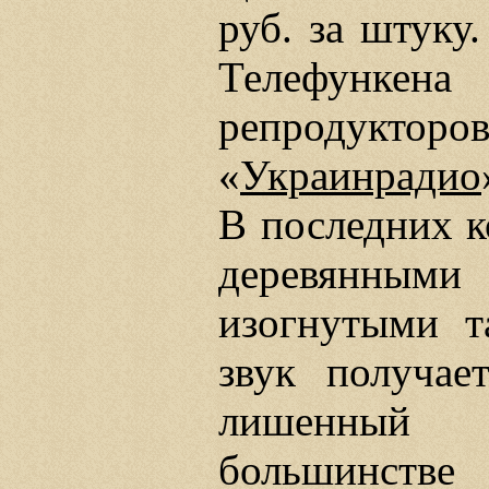
руб. за штуку
Телефунке
репродук
«
Украинрадио
В последних к
деревянны
изогнутыми та
звук получае
лишенный
большинстве