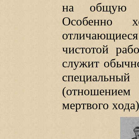
на общую о
Особенно х
отличающие
чистотой раб
служит обычно
специальны
(отношением
мертвого хода)