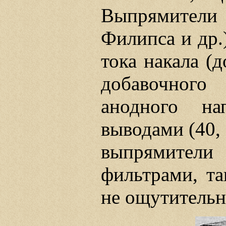
Выпрямител
Филипса и др.
тока накала (
добавочного
анодного на
выводами (40, 
выпрямител
фильтрами, та
не ощутительн