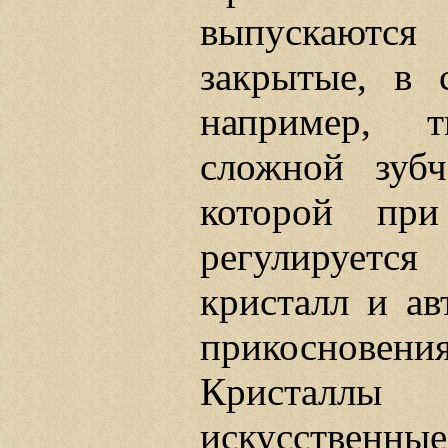
выпускаютс
закрытые, в 
например, 
сложной зубч
которой пр
регулирует
кристалл и ав
прикоснове
Кристалл
искусственные