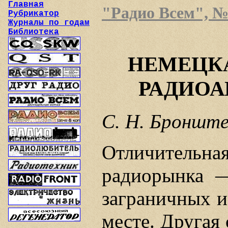
Главная
"Радио Всем", №1
Рубрикатор
Журналы по годам
Библиотека
НЕМЕЦК
РАДИОАП
С. Н. Бронште
Отличител
радиорынка —
заграничных и
месте. Другая