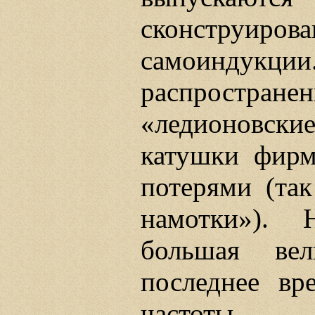
сконстру
самоинду
распростра
«ледионовс
катушки фи
потерями (так
намотки»). 
большая ве
последнее вр
частоты н