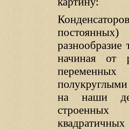
картину:
Конденсат
постоянны
разнообразие 
начиная от 
переменн
полукруглыми 
на наши де
строенны
квадратичных 