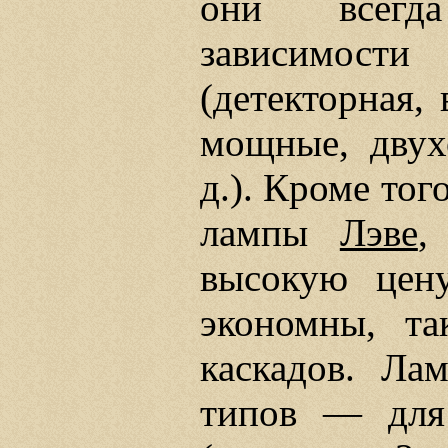
они всегд
зависимост
(детекторная, 
мощные, двух
д.). Кроме то
лампы
Лэве
,
высокую цен
экономны, та
каскадов. Ла
типов — для