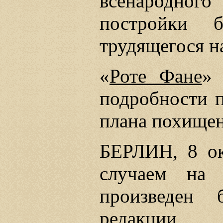
всенародно
постройки б
трудящегося н
«
Роте Фане
» 
подробности п
плана похище
БЕРЛИН, 8 ок
случаем на 
произведен 
редакции