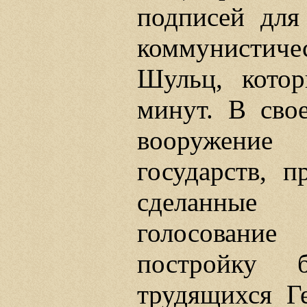
подписей для 
коммунистич
Шульц, кото
минут. В сво
вооружени
государств, п
сделанные
голосовани
постройку 
трудящихся Г