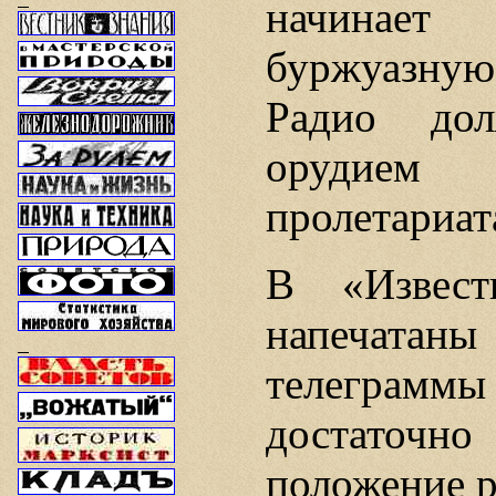
начинает
буржуазну
Радио дол
орудием
пролетариат
В «Извест
напечата
телеграм
достаточн
положение р