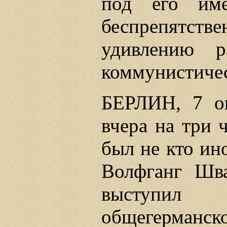
под его име
беспрепятст
удивлению р
коммунистиче
БЕРЛИН, 7 ок
вчера на три 
был не кто ино
Волфганг Шв
выступил г
общегерманс