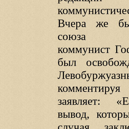
коммунистиче
Вчера же бы
союза раб
коммунист Го
был освобож
Левобуржуазн
комментируя
заявляет: «
вывод, котор
случая, зак