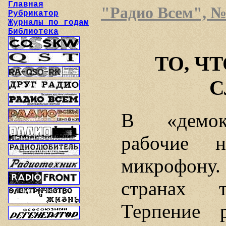
Главная
"Радио Всем", №2
Рубрикатор
Журналы по годам
Библиотека
ТО, Ч
С
В «демокр
рабочие 
микрофону.
странах 
Терпение 