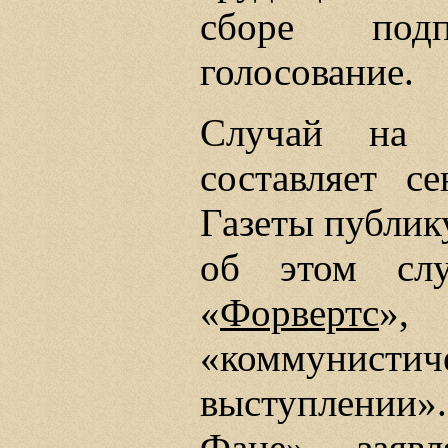
сборе под
голосование.
Случай на б
составляет с
Газеты публик
об этом слу
«
Форвертс
»,
«коммунис
выступлении
Фане
» заявл