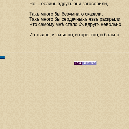
Но.... еслибъ вдругъ они заговорили,
Такъ много бы безумнаго сказали,
Такъ много бы сердечныхъ язвъ раскрыли,
Что самому мнѣ стало бъ вдругъ невольно
И стыдно, и смѣшно, и горестно, и больно ...