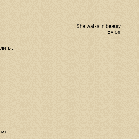
She walks in beauty.
Byron.
слиты.
я....