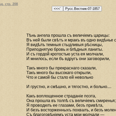
д, стр. 208
Тѣнь ангела прошла съ величiемъ царицы:
Въ ней были свѣтъ и мракъ въ одно видѣнье 
Я видѣлъ темныя стыдливыя рѣсницы,
Приподнятую бровь и блѣдныя ланиты.
И съ гордой кротостью уста ея молчали,
И мнилось, если бъ вдругъ они заговорили,
Такъ много бы прекраснаго сказали,
Такъ много бы высокаго открыли,
Что и самой бы стало ей невольно
И грустно, и смѣшно, и тягостно, и больно....
Какъ воплощенное страданiе поэта,
Она прошла въ толпѣ съ величiемъ смиренья;
Я проводилъ ее глазами, безъ привѣта,
И безъ восторженныхъ похвалъ, и безъ молень
Съ благоговѣнiемъ уста мои молчали —