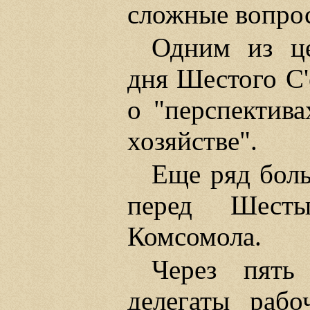
сложные вопро
Одним из це
дня Шестого С'
о "перспектив
хозяйстве".
Еще ряд бол
перед Шесты
Комсомола.
Через пять
делегаты рабо