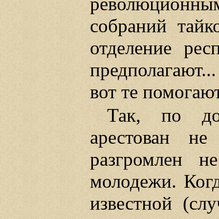
революционн
собраний тайк
отделение рес
предполагают...
вот те помогают 
Так, по до
арестован н
разгромлен н
молодежи. Когд
известной (сл