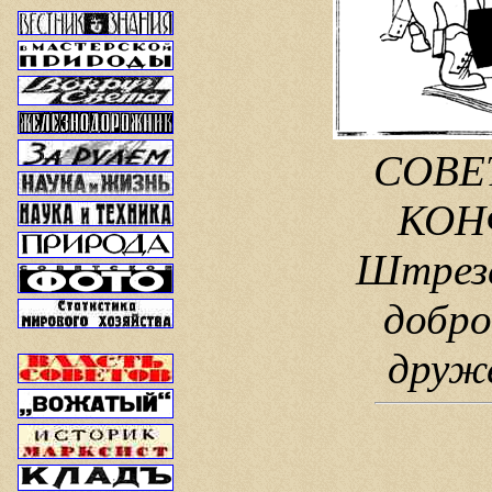
СОВЕ
КОНФ
Штрезе
добро
друже