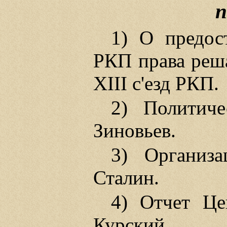
п
1) О предос
РКП права реш
XIII с'езд РКП.
2) Политич
Зиновьев.
3) Организ
Сталин.
4) Отчет Це
Курский.