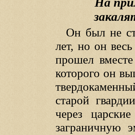
На при
закаля
Он был не ст
лет, но он вес
прошел вместе
которого он вы
твердокаменны
старой гварди
через царские
заграничную э