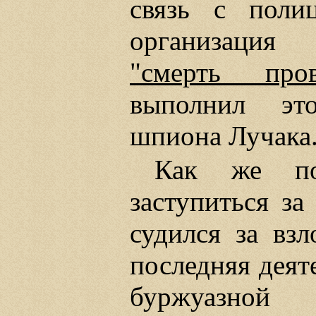
связь с поли
организация 
"смерть про
выполнил это
шпиона Лучака
Как же по
заступиться за
судился за вз
последняя деят
буржуазно