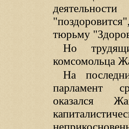
деятельно
"поздоровится"
тюрьму "Здоров
Но трудящ
комсомольца Ж
На последн
парламент с
оказался Ж
капиталисти
неприкосновенн