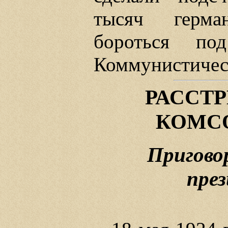
тысяч герма
бороться под
Коммунистичес
РАССТ
КОМС
Пригово
пре