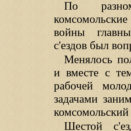
По разно
комсомольские 
войны главны
с'ездов был во
Менялось по
и вместе с те
рабочей мол
задачами зани
комсомольский с
Шестой с'ез