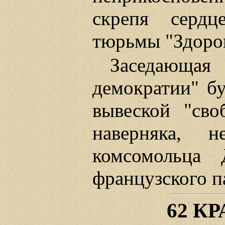
скрепя сердц
тюрьмы "Здоров
Заседающа
демократии" б
вывеской "своб
наверняка, 
комсомольца 
французского п
62 К