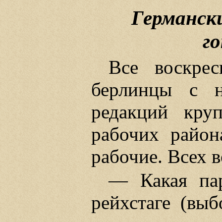
Германск
г
Все воскре
берлинцы с н
редакций кру
рабочих район
рабочие. Всех 
— Какая пар
рейхстаге (вы