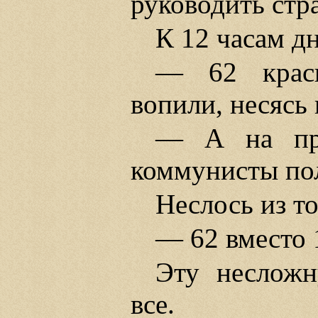
руководить стр
К 12 часам дн
— 62 красн
вопили, несясь
— А на про
коммунисты пол
Неслось из т
— 62 вместо 
Эту несложн
все.