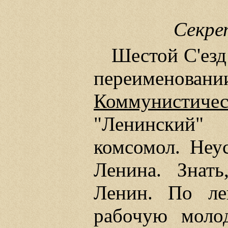
Секре
Шестой С'езд
переимено
Коммунистиче
"Ленинский"
комсомол. Неу
Ленина. Знат
Ленин. По ле
рабочую моло