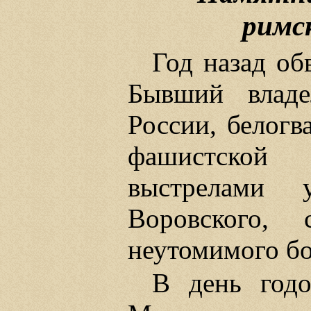
римс
Год назад об
Бывший владе
России, белогв
фашистской
выстрелами 
Воровского, с
неутомимого бо
В день год