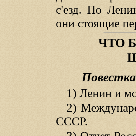
с'езд. По Лени
они стоящие пе
ЧТО 
Ш
Повестка 
1) Ленин и м
2) Междунар
СССР.
3) Отчет Рос