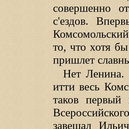
совершенно о
с'ездов. Впер
Комсомольский
то, что хотя б
пришлет славн
Нет Ленина.
итти весь Ком
таков первый 
Всероссийско
завещал Ильич