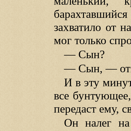
маленький, к
барахтавшийс
захватило от н
мог только спр
— Сын?
— Сын, — отв
И в эту минут
все бунтующее, 
передаст ему, с
Он налег на