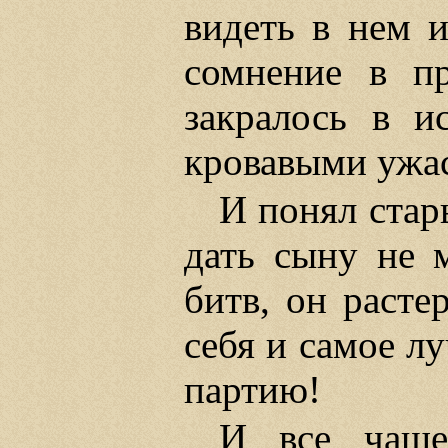
видеть в нем и
сомнение в пр
закралось в и
кровавыми ужас
И понял стар
дать сыну не м
битв, он растер
себя и самое л
партию!
И все чаще