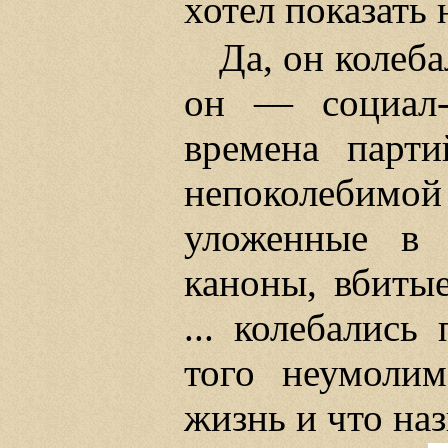
хотел показать 
Да, он колеб
он — социал-
времена парти
непоколебим
уложенные в 
каноны, вбиты
... колебались
того неумолим
жизнь и что на