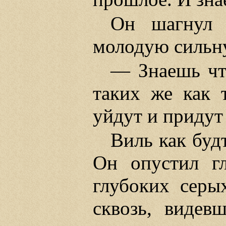
Он шагнул 
молодую сильну
— Знаешь что
таких же как 
уйдут и придут
Виль как буд
Он опустил гл
глубоких серы
сквозь, видев