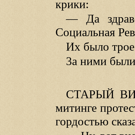
крики:
— Да здрав
Социальная Рево
Их было трое
3а ними был
СТАРЫЙ ВИЛ
митинге протест
гордостью сказ