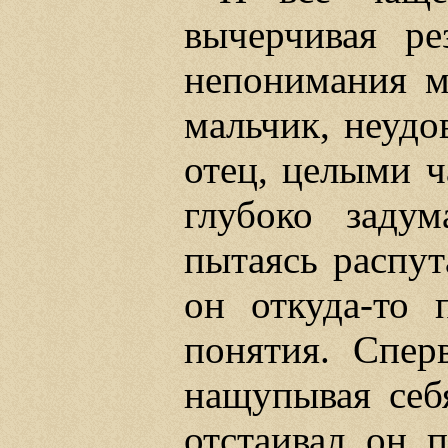
вычерчивая ре
непонимания м
мальчик, неудо
отец, целыми ч
глубоко заду
пытаясь распут
он откуда-то 
понятия. Спер
нащупывая себя
отстаивал он п