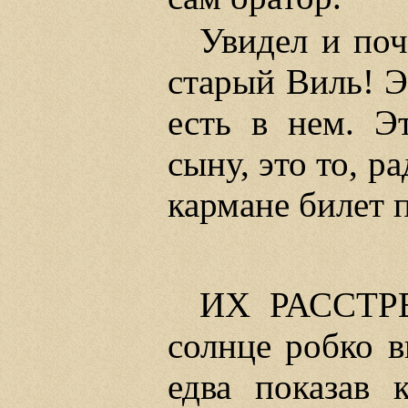
Увидел и поч
старый Виль! Э
есть в нем. Э
сыну, это то, р
кармане билет 
ИХ РАССТРЕ
солнце робко в
едва показав к