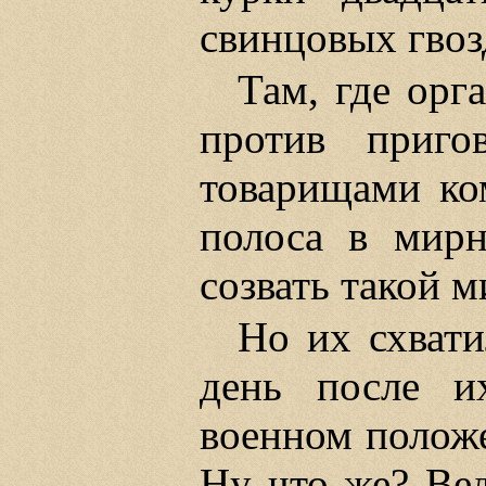
свинцовых гвоз
Там, где орг
против приго
товарищами ко
полоса в мирн
созвать такой м
Но их схвати
день после и
военном положе
Ну что же? Вед