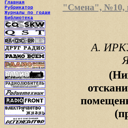
Главная
"Смена", №10, и
Рубрикатор
Журналы по годам
Библиотека
А. ИРК
(Ни
отскани
помещены
(п