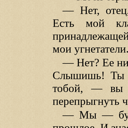
— Нет, отец
Есть мой кла
принадлежащей
мои угнетатели.
— Нет? Ее ник
Слышишь! Ты и
тобой, — вы 
перепрыгнуть че
— Мы — буд
прошлое. И знае