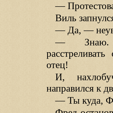
— Протестов
Виль запнулс
— Да, — неув
— Знаю. 
расстреливать
отец!
И, нахлоб
направился к дв
— Ты куда, Ф
Фред останов