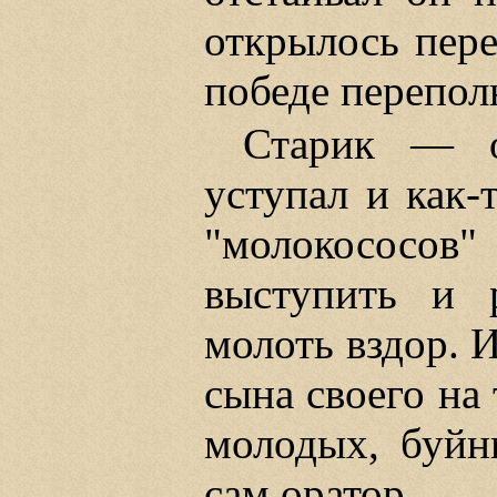
открылось пере
победе перепол
Старик — о
уступал и как-
"молокососо
выступить и р
молоть вздор. И
сына своего на
молодых, буйн
сам оратор.