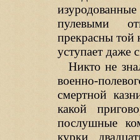
изуродованн
пулевыми от
прекрасны той 
уступает даже 
Никто не зна
военно-полево
смертной казни
какой пригов
послушные ко
курки двадцат