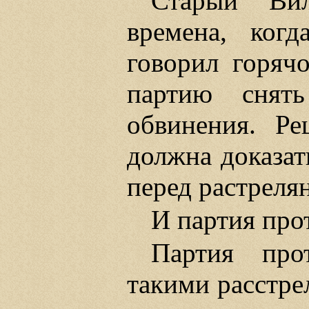
Старый Ви
времена, ког
говорил горяч
партию снят
обвинения. Ре
должна доказат
перед растреля
И партия про
Партия про
такими расстре