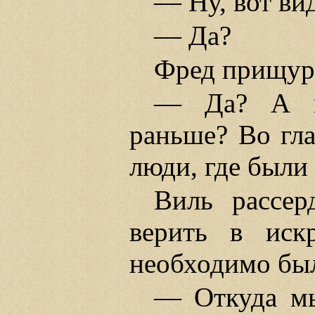
— Ну, вот ви
— Да?
Фред прищури
— Да? А по
раньше? Во гла
люди, где были
Виль рассер
верить в иск
необходимо был
— Откуда мы