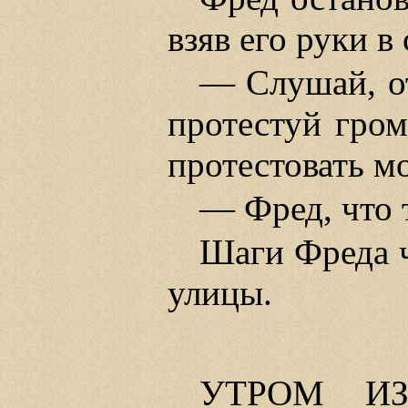
взяв его руки в 
— Слушай, от
протестуй гром
протестовать мо
— Фред, что т
Шаги Фреда ч
улицы.
УТРОМ ИЗВ