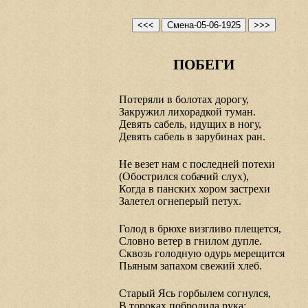
ПОБЕГИ
Потеряли в болотах дорогу,
Закружил лихорадкой туман.
Девять сабель, идущих в ногу,
Девять сабель в зарубинах ран.
Не везет нам с последней потехи
(Обострился собачий слух),
Когда в панских хором застрехи
Залетел огнеперый петух.
Голод в брюхе визгливо плещется,
Словно ветер в гнилом дупле.
Сквозь голодную одурь мерещится
Пьяным запахом свежий хлеб.
Старый Ясь горбылем согнулся,
В тороках побродила рука: