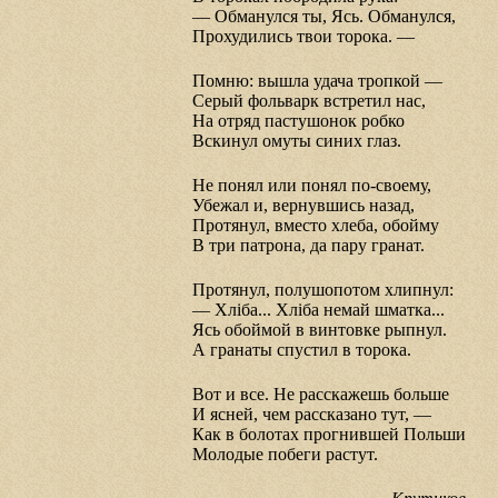
— Обманулся ты, Ясь. Обманулся,
Прохудились твои торока. —
Помню: вышла удача тропкой —
Серый фольварк встретил нас,
На отряд пастушонок робко
Вскинул омуты синих глаз.
Не понял или понял по-своему,
Убежал и, вернувшись назад,
Протянул, вместо хлеба, обойму
В три патрона, да пару гранат.
Протянул, полушопотом хлипнул:
— Хлiба... Хлiба немай шматка...
Ясь обоймой в винтовке рыпнул.
А гранаты спустил в торока.
Вот и все. Не расскажешь больше
И ясней, чем рассказано тут, —
Как в болотах прогнившей Польши
Молодые побеги растут.