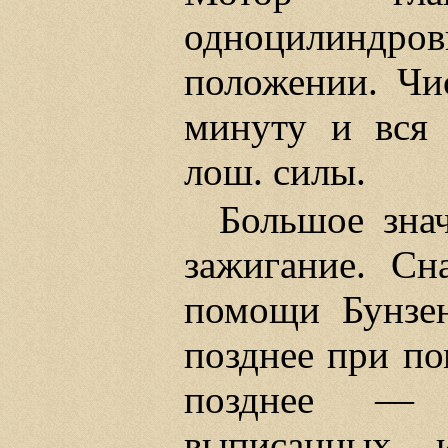
одноцилиндро
положении. Чи
минуту и вся 
лош. силы.
Большое зна
зажигание. Сн
помощи Бунзен
позднее при п
позднее — 
выписанных и