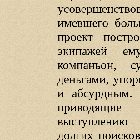
усовершенство
имевшего боль
проект постр
экипажей ем
компаньон, с
деньгами, упор
и абсурдным. 
приводящие
выступлению 
долгих поиско