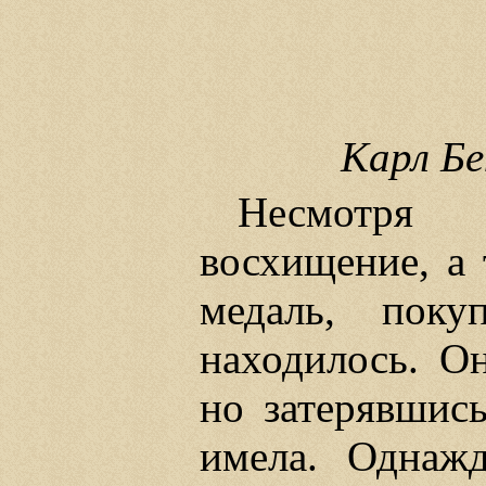
Карл Бе
Несмотря 
восхищение, а
медаль, пок
находилось. О
но затерявшис
имела. Однаж