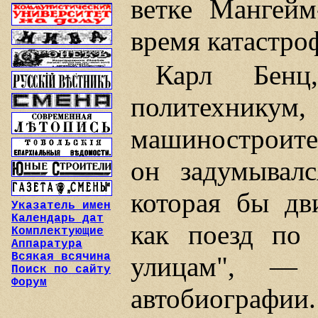
ветке Мангейм
время катастро
Карл Бен
политехнику
машиностроител
он задумывалс
которая бы дв
Указатель имен
Календарь дат
как поезд по 
Комплектующие
Аппаратура
Всякая всячина
улицам", —
Поиск по сайту
Форум
автобиографии.