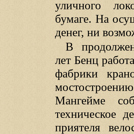
уличного лок
бумаге. На осу
денег, ни возм
В продолже
лет Бенц работ
фабрики кран
мостостроени
Мангейме соб
техническое д
приятеля вело