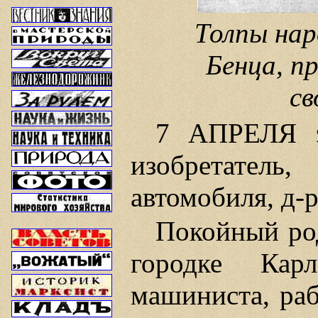
Толпы на
Бенца, п
св
7 АПРЕЛЯ э
изобретатель
автомобиля, д-р
Покойный род
городке Кар
машиниста, ра