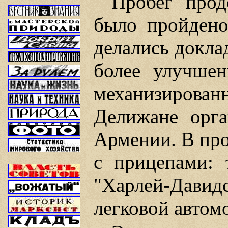
Пробег про
было пройден
делались докла
более улучшен
механизирова
Делижане орга
Армении. В про
с прицепами: 
"Харлей-Давидс
легковой автом