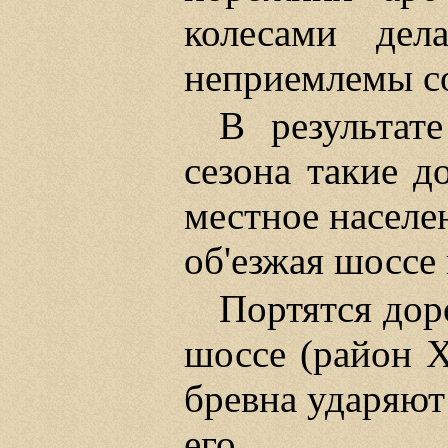
колесами дел
неприемлемы с
В результате
сезона такие д
местное населе
об'езжая шоссе
Портятся доро
шоссе (район Х
бревна ударяют
его.