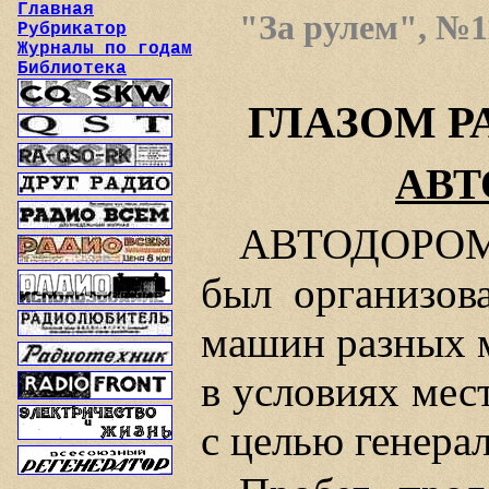
Главная
"За рулем", №11
Рубрикатор
Журналы по годам
Библиотека
ГЛАЗОМ Р
АВТ
АВТОДОРОМ 
был организов
машин разных м
в условиях мес
с целью генерал