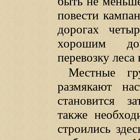
быть не меньше
повести кампан
дорогах четы
хорошим до
перевозку леса 
Местные гр
размякают на
становится з
также необход
строились здес