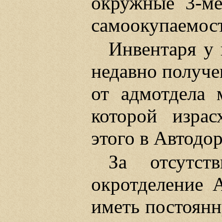
окружные 3-ме
самоокупаемости
Инвентаря у 
недавно получе
от адмотдела 
которой израс
этого в Автодо
За отсутст
окротделение 
иметь постоянн