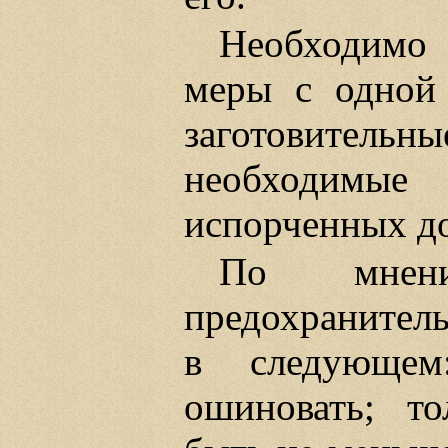
Необходимо
меры с одной 
заготовительны
необходимы
испорченных до
По мнени
предохранител
в следующем
ошиновать; т