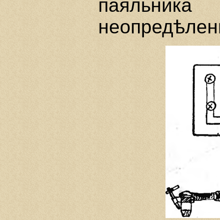
паяльника
неопредѣленн