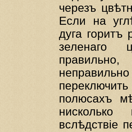
черезъ цвѣтн
Если на угл
дуга горитъ 
зеленаго 
правильно,
неправиль
переключи
полюсахъ м
нисколько
вслѣдствiе 