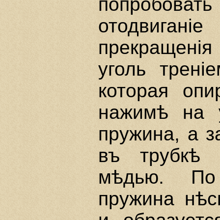
попробовать
отодвиган
прекращенi
уголь тренi
которая опи
нажимѣ на 
пружина, а з
въ трубкѣ 
мѣдью. По
пружина нѣс