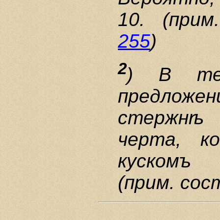
10. (прим
255
)
2
) В те
предложени
стержнѣ 
черта, к
куском
(прим. сос