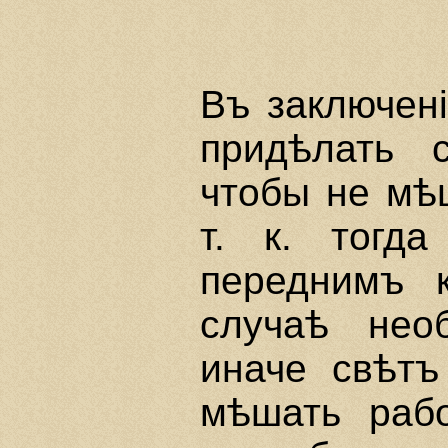
Въ заключенi
придѣлать 
чтобы не мѣ
т. к. тогд
переднимъ 
случаѣ нео
иначе свѣтъ
мѣшать раб