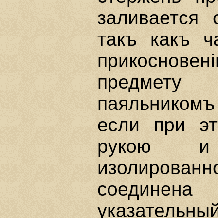
заливается 
такъ какъ ч
прикоснов
предмет
паяльникомъ 
если при э
рукою и
изолирован
соединена 
указатель