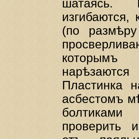
шатаясь.
изгибаются, 
(по размѣр
просверли
которымъ
нарѣзают
Пластинка н
асбестомъ мѣ
болтикам
проверить и