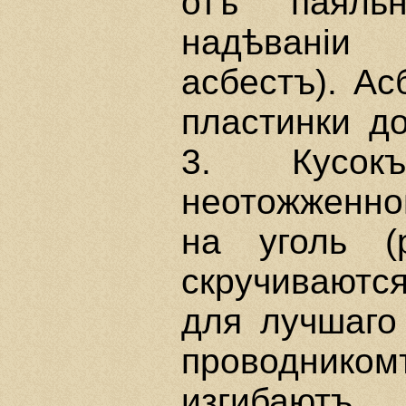
отъ паяль
надѣванiи
асбестъ). А
пластинки д
3. Кусок
неотожженно
на уголь 
скручиваютс
для лучшаго
проводнико
изгибают