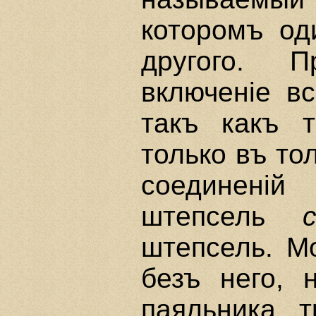
которомъ од
другого. 
включенiе в
такъ какъ 
только въ то
соединенi
штепсель
штепсель. М
безъ него, 
паяльника 