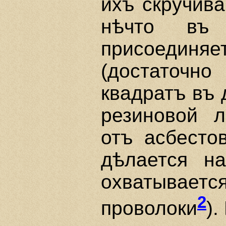
ихъ скручив
нѣчто въ
присоединяе
(достаточн
квадратъ въ 
резиновой л
отъ асбесто
дѣлается на
охватывает
2
проволоки
).