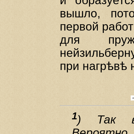
и образуетс
вышло, пот
первой работ
для пру
нейзильберн
при нагрѣвѣ 
1
) Так 
Вероятно,