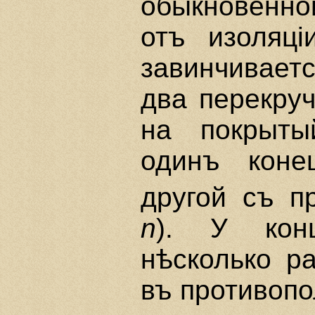
обыкновенно
отъ изоляцi
завинчивает
два перекру
на покрыты
одинъ коне
другой съ п
n
). У конц
нѣсколько р
въ противоп