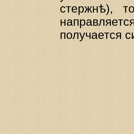
стержнѣ), т
направля
получается с