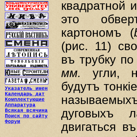
квадратной 
это обвер
картономъ (
(рис. 11) с
въ трубку по
мм.
угли, но
будутъ тонкi
Указатель имен
Календарь дат
называемы
Комплектующие
Аппаратура
дуговыхъ л
Всякая всячина
Поиск по сайту
Форум
двигаться в