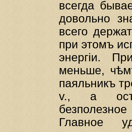
всегда бывае
довольно зн
всего держат
при этомъ ис
энергiи. П
меньше, чѣм
паяльникъ т
v., а ост
безполезн
Главное уд