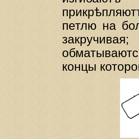
прикрѣпляю
петлю на бо
закручива
обматываютс
концы которо