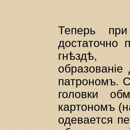
Теперь при
достаточно 
гнѣздѣ, 
образованiе
патрономъ. 
головки об
картономъ (
одевается п