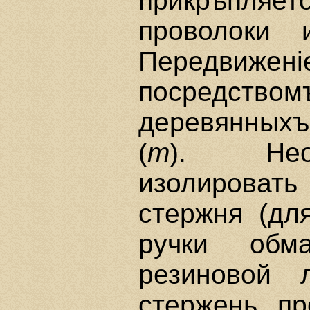
прикрѣпляе
проволоки 
Передвижен
посредст
деревянных
(
m
). Нео
изолировать
стержня (дл
ручки обм
резиновой 
стержень пр