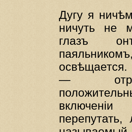
Дугу я ничѣ
ничуть не 
глазъ о
паяльникомъ
освѣщается.
— отриц
положительн
включенi
перепутать,
называемый 