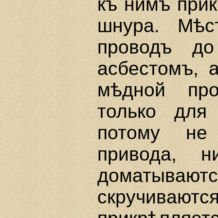
къ нимъ при
шнура. Мѣс
проводъ до
асбестомъ, 
мѣдной про
только для
потому не
привода, 
доматывают
скручиваютс