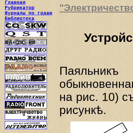
Главная
"Электричество 
Рубрикатор
Журналы по годам
Библиотека
Устройс
Паяльни
обыкновенна
на рис. 10) с
рисункѣ.