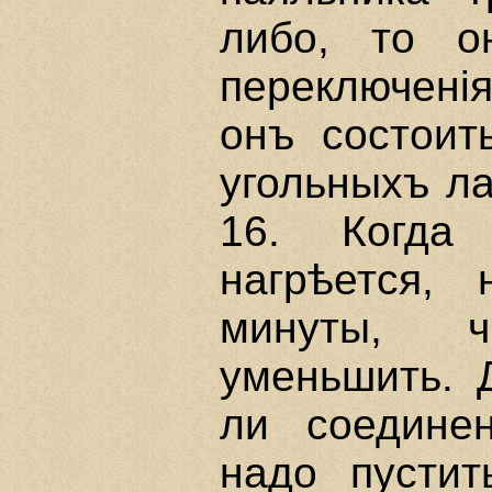
либо, то о
переключенi
онъ состои
угольныхъ ла
16. Когда 
нагрѣется,
минуты, 
уменьшить. 
ли соедине
надо пусти