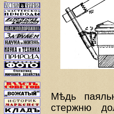
Мѣдь паяль
стержню до