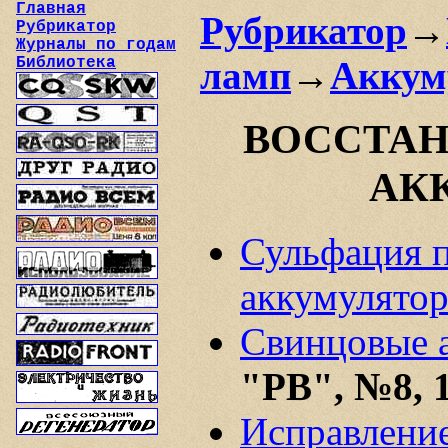
Главная
Рубрикатор
→
Рубрикатор
Журналы по годам
Библиотека
ламп
→
Аккум
ВОССТАН
АК
Сульфация 
аккумулятор
Свинцовые а
"РВ", №8, 
Исправление