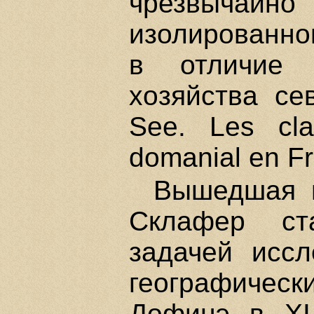
чрезвычайно 
изолированном
в отличие о
хозяйства се
See. Les cla
domanial en Fr
Вышедшая в
Склафер ст
задачей иссл
географиче
Дофинэ в XI