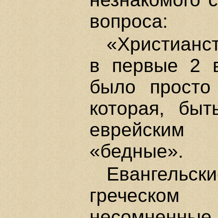
вопроса:
«Христианст
в первые 2 в
было просто 
которая, быт
еврейским
«бедные».
Евангельск
греческом 
несомненн