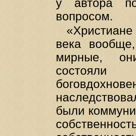
у автора по
вопросом.
«Христиане
века вообще
мирные, он
состояли
боговдохнов
наследствов
были коммуни
собственн