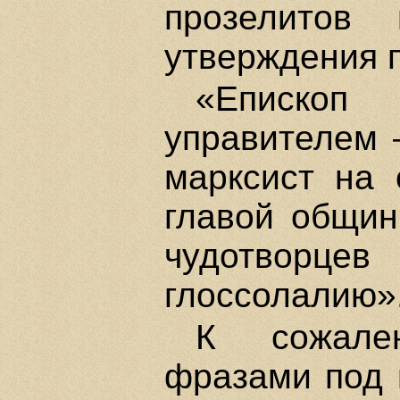
прозелитов 
утверждения 
«Еписко
управителем 
марксист на 
главой общин
чудотвор
глоссолалию»
К сожале
фразами под 