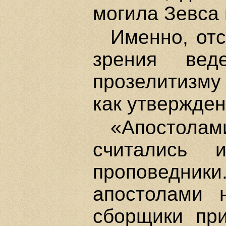
могила Зевса на
Именно, от
зрения вед
прозелитизму 
как утвержден
«Апостола
считались 
проповедник
апостолами 
сборщики пр