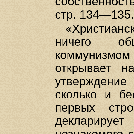
собственност
стр. 134—135.
«Христиан
ничего об
коммунизмом
открывает н
утверждени
сколько и бе
первых стро
декларируе
незнакомого 