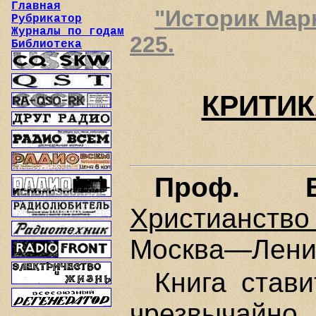
Главная
"Историк Марк
Рубрикатор
Журналы по годам
225.
Библиотека
КРИТИК
Проф. В
Христианство
Москва—Ленин
Книга став
чрезвычайн