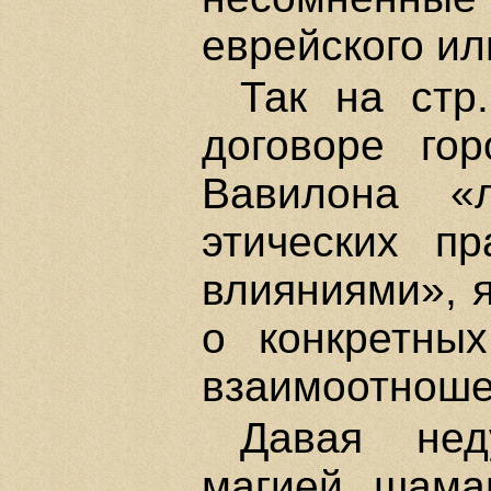
еврейского или
Так на стр
договоре го
Вавилона «л
этических п
влияниями», я
о конкретны
взаимоотноше
Давая нед
магией шама