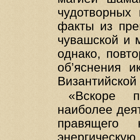
чудотворных 
факты из пре
чувашской и м
однако, повт
об’яснения и
Византийской
«Вскоре п
наиболее деят
правящего 
энергическу