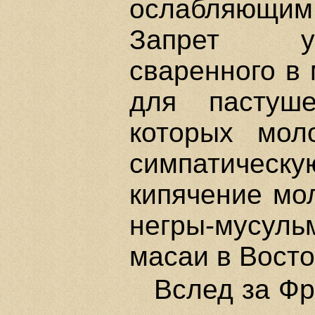
ослабляющим
Запрет уп
сваренного в 
для пастуше
которых мол
симпатическу
кипячение мол
негры-мусул
масаи в Вост
Вслед за Фр