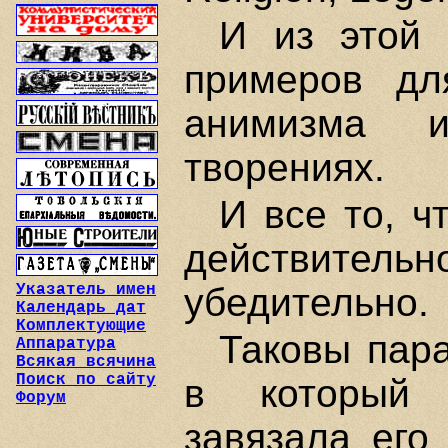
И из этой 
примеров дл
анимизма 
творениях.
И все то, ч
действительн
Указатель имен
убедительно.
Календарь дат
Комплектующие
Таковы пар
Аппаратура
Всякая всячина
Поиск по сайту
в который 
Форум
завязала его