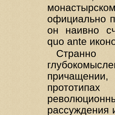
монастырско
официально п
он наивно сч
quo ante икон
Странн
глубокомысле
причащении
прототип
революционны
рассуждения 