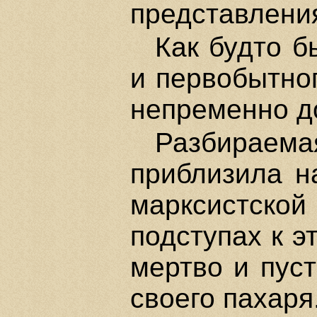
представления
Как будто 
и первобытног
непременно д
Разбираем
приблизила н
марксистск
подступах к э
мертво и пуст
своего пахаря