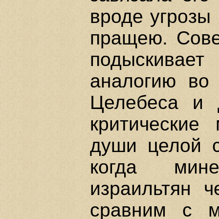
вроде угрозы 
пращею. Сове
подыскивае
аналогию во
Целебеса и 
критические
души целой с
когда мине
израильтян ч
сравним с м