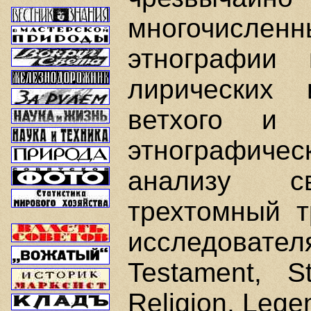
многочисленн
этнографии
лирических 
ветхого и 
этнографич
анализу с
трехтомный т
исследователя
Testament, S
Religion, Lege