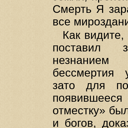
Смерть Я зар
все мироздан
Как видите,
поставил 
незнанием
бессмертия 
зато для по
появившеес
отместку» бы
и богов, док