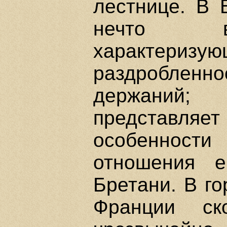
лестнице. В 
нечто вр
характер
раздробле
держаний
представляет
особенности
отношения 
Бретани. В го
Франции ск