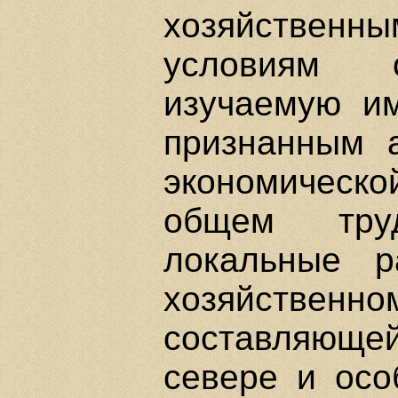
хозяйствен
условиям о
изучаемую им
признанным а
экономическо
общем тру
локальные р
хозяйственн
составляюще
севере и осо