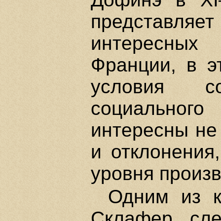
представляе
интересных 
Франции, в э
условия с
социального
интересны не 
и отклонения
уровня произ
Одним из к
Склафер сле