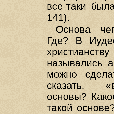
все-таки был
141).
Основа чег
Где? В Иуде
христианств
назывались а
можно сдела
сказать, «в
основы? Како
такой основе