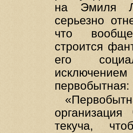
на Эмиля Л
серьезно отн
что вообще
строится фан
его социа
исключен
первобытная:
«Первоб
организация
текуча, чт