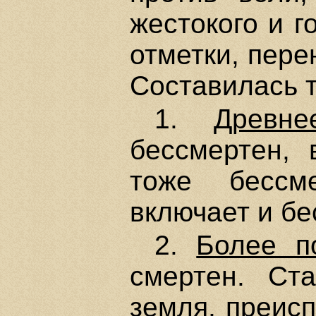
жестокого и г
отметки, пере
Составилась т
1.
Древне
бессмертен, 
тоже бессм
включает и бе
2.
Более п
смертен. Ст
земля, преис