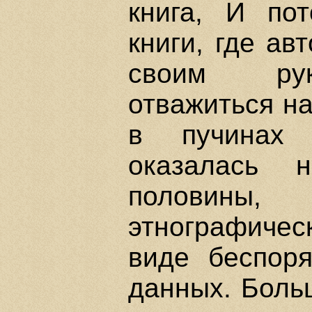
книга, И по
книги, где ав
своим рук
отважиться н
в пучинах 
оказалась 
половины
этнографичес
виде беспоря
данных. Больш