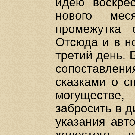
идею воскре
нового мес
промежутка 
Отсюда и в н
третий день. 
сопоставле
сказками о с
могуществе
забросить в д
указания авт
холостого 