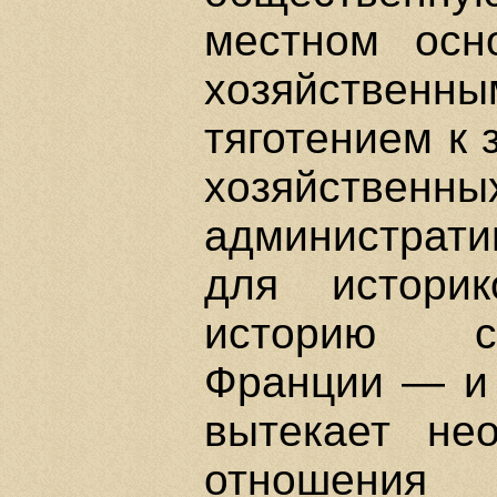
местном осно
хозяйстве
тяготением к 
хозяйствен
администрат
для историк
историю ср
Франции — и
вытекает нео
отношени