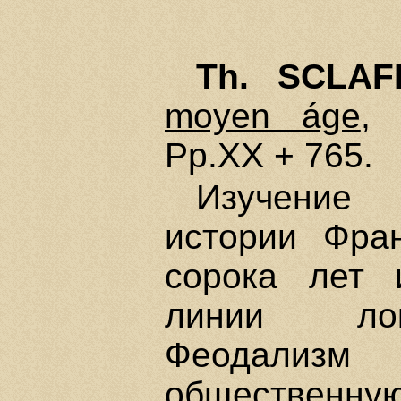
Th. SCLAF
moyen áge
, 
Pp.XX + 765.
Изучение 
истории Фра
сорока лет 
линии лок
Феодализм
общественну