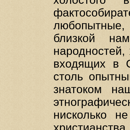
фактособират
любопытные,
близкой на
народностей, 
входящих в 
столь опытны
знатоком на
этнографиче
нисколько н
христианства