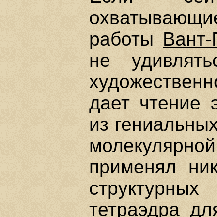
охватывающие
работы
Вант
не удивлят
художественн
дает чтение 
из гениальны
молекулярной
применял ник
структурных 
тетраэдра дл