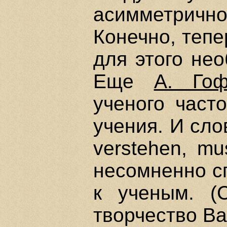
асимметрич
Конечно, тепе
для этого не
Еще
А. Го
ученого част
учения. И слов
verstehen, mu
несомненно с
к ученым. 
творчество Ва