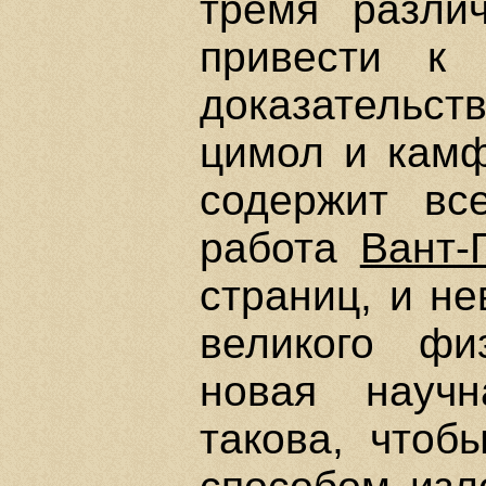
тремя разли
привести к 
доказательс
цимол и камф
содержит вс
работа
Вант-
страниц, и н
великого ф
новая науч
такова, что