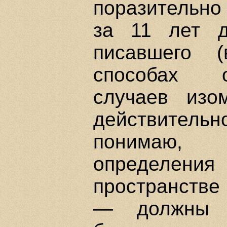
поразительно
за 11 лет
писавшего 
способах о
случаев изом
действительн
понимаю, 
определен
пространстве
— должны б