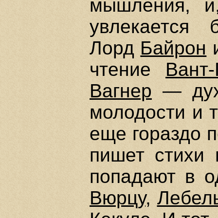
мышления, и
увлекается 
Лорд
Байрон
чтение
Вант
Вагнер
— дух
молодости и т
еще гораздо 
пишет стихи 
попадают в о
Вюрцу
,
Лебел