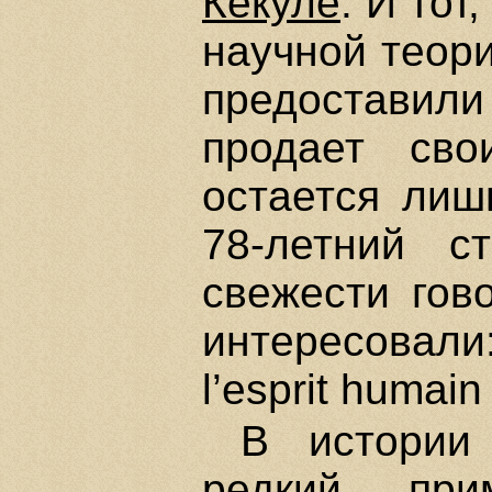
Кекуле
. И тот
научной теори
предоставили
продает сво
остается лиш
78-летний с
свежести гово
интересовали:
l’esprit humain
В истории
редкий при