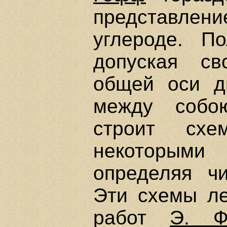
представле
углероде. П
допуская св
общей оси дв
между собо
строит сх
некоторыми 
определяя ч
Эти схемы ле
работ
Э. Ф