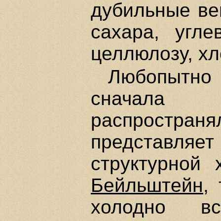
дубильные ве
сахара, угле
целлюлозу, хл
Любопытно 
сначала
распростран
представля
структурной
Бейльштейн
,
холодно вс