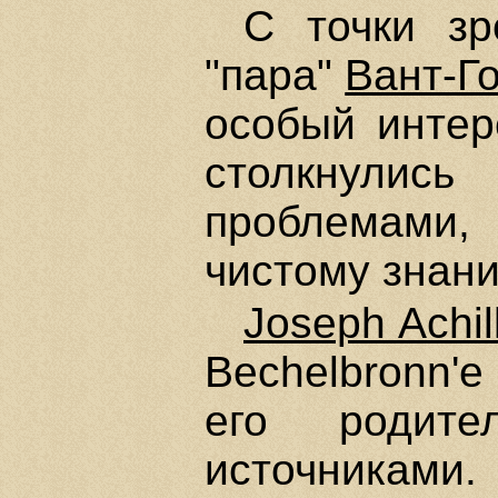
С точки зр
"пара"
Вант-Г
особый интер
столкнулись
проблемами,
чистому знан
Jоsерh Achil
Bechelbronn'e 
его родите
источниками.