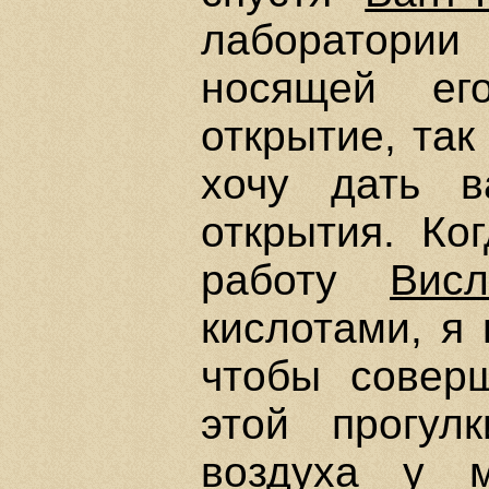
лаборатории 
носящей ег
открытие, так
хочу дать в
открытия. Ко
работу
Висл
кислотами, я 
чтобы соверш
этой прогул
воздуха у 