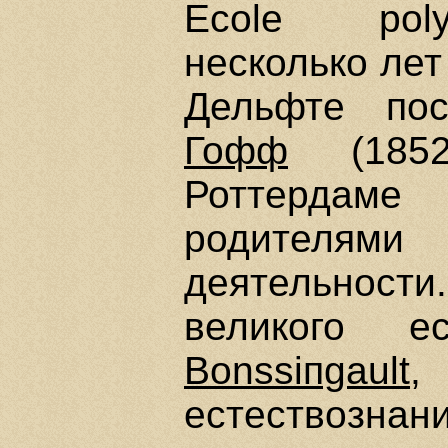
Ecole poly
несколько лет
Дельфте по
Гофф
(1852
Роттердаме
родителям
деятельно
великого е
Вonssiпgault
,
естествозна