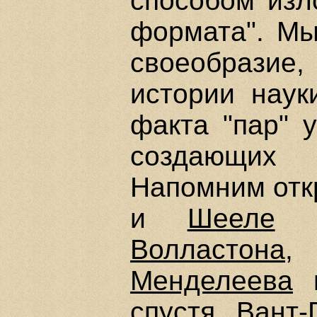
способом изл
формата". Мы
своеобразие
истории наук
факта "пар" 
создающих
Напомним отк
и
Шееле
и
Волластона
Менделеева
спустя
Вант