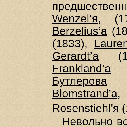
предшественн
Wenzel’я
, (
Berzelius’a
(18
(1833),
Lauren
Gerardt’a
(1
Frankland’a
(
Бутлерова
(
Blomstrand’a
Rosenstiehl'я
(
Невольно в