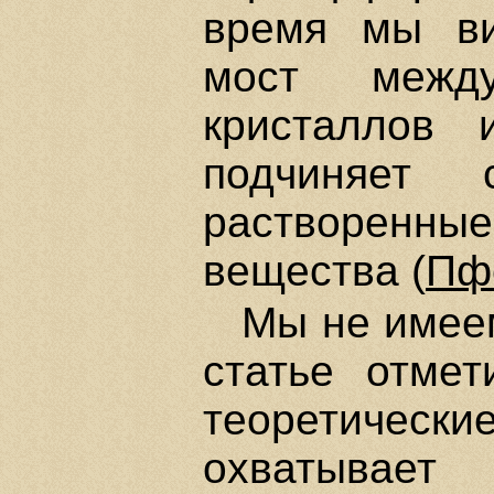
время мы ви
мост между
кристаллов 
подчиняет
растворенн
вещества (
Пф
Мы не имее
статье отмет
теоретичес
охватывает