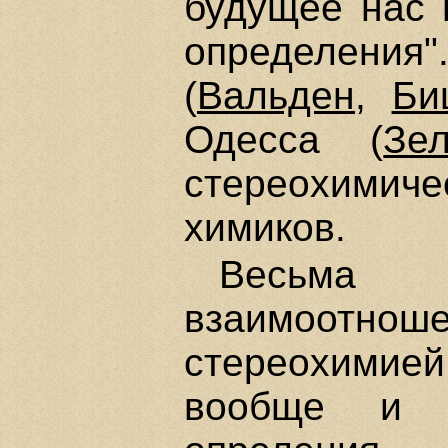
будущее нас 
определени
(
Вальден
,
Би
Одесса (
Зел
стереохимиче
химиков.
Весьма 
взаимоотнош
стереохими
вообще и о