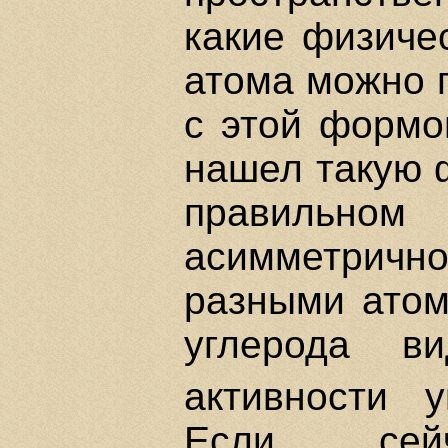
какие физиче
атома можно п
с этой формо
нашел такую 
правильн
асимметричном
разными атом
углерода ви
активности 
Если сей