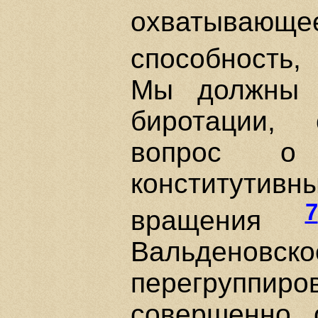
охватывающ
способность,
Мы должны т
биротации, 
вопрос о
конститутив
7
вращения
Вальдено
перегруппир
совершенно 