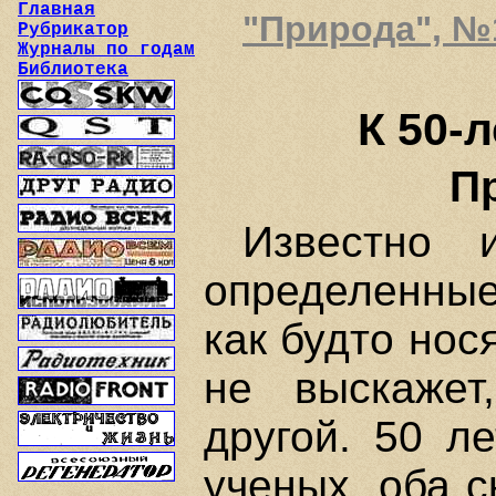
Главная
"Природа", №10
Рубрикатор
Журналы по годам
Библиотека
К 50-
Пр
Известно 
определенны
как будто нос
не выскажет
другой. 50 л
ученых, оба 