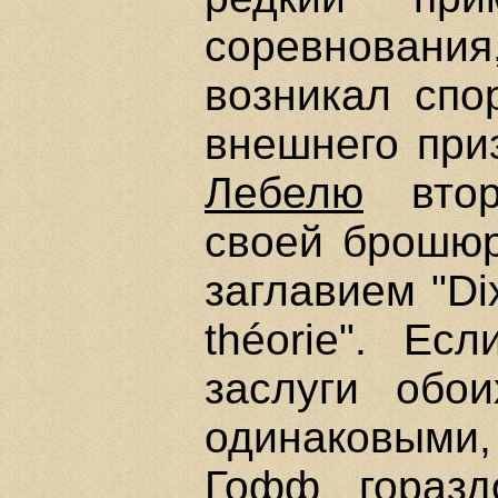
соревнования
возникал спо
внешнего пр
Лебелю
втор
своей брошюр
заглавием "Dix
théorie". Е
заслуги обо
одинаковыми, 
Гофф
гораздо