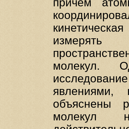
причем атом
координирова
кинетическа
измерять 
пространстве
молекул. О
исследовани
явлениями,
объяснены р
молекул н