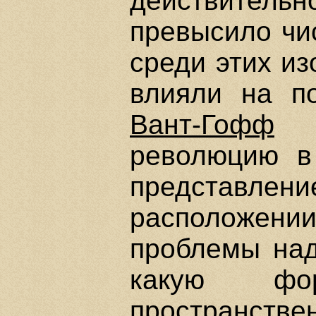
действительн
превысило чи
среди этих из
влияли на по
Вант-Гофф
революцию в
представле
расположени
проблемы над
какую фо
пространств