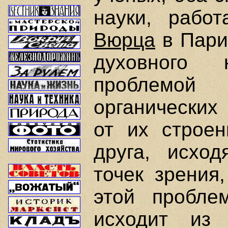
науки, рабо
Вюрца
в Париж
духовного 
проблемой 
органических
от их строен
друга, исхо
точек зрения
этой пробле
исходит из