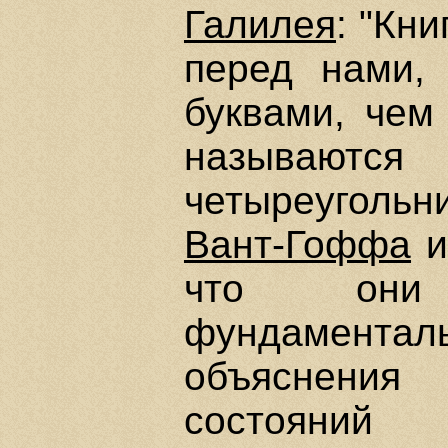
Галилея
: "Кн
перед нами,
буквами, чем
называют
четыреугольни
Вант-Гоффа
что они 
фундаменталь
объяснения 
состояний