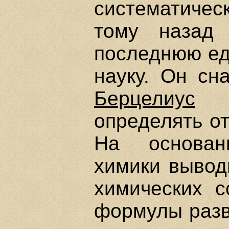
систематичес
тому наза
последнюю ед
науку. Он сн
Берцелиус
уч
определять о
На основан
химики вывод
химических с
формулы разв