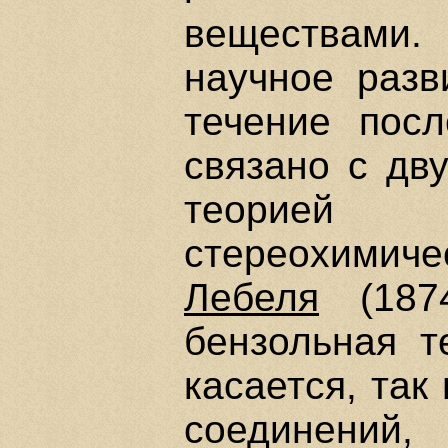
веществами
научное разв
течение пос
связано с дв
теорие
стереохимиче
Лебеля
(187
бензольная т
касается, так
соединений,