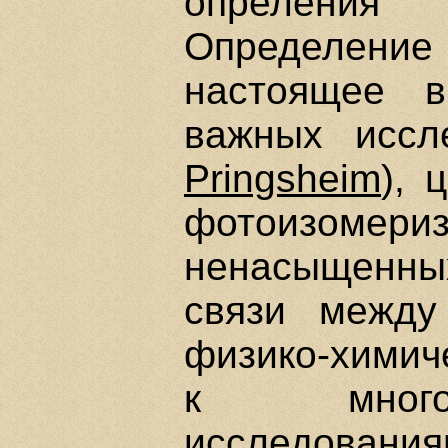
опреления
Определени
настоящее 
важных иссл
Pringsheim
), 
фотоизомериз
ненасыщенны
связи между
физико-химич
к многоч
исследован