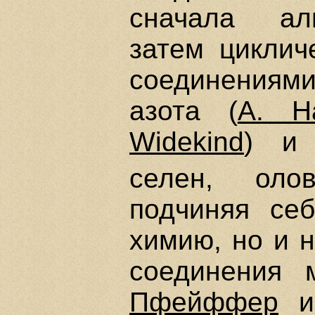
сначала али
затем циклич
соединениям
азота (
A. Ha
Widekind
) и 
селен, оло
подчиняя себ
химию, но и 
соединения 
Пфейффер
и 