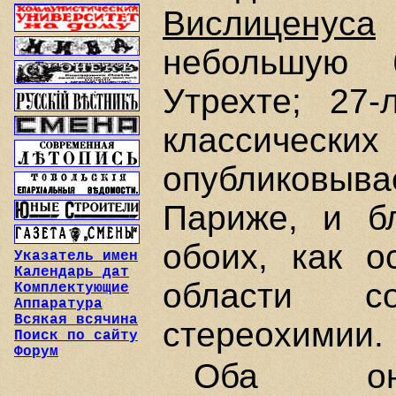
Вислиценуса
небольшую 
Утрехте; 27
классичес
опубликовывае
Париже, и бл
обоих, как о
Указатель имен
Календарь дат
области с
Комплектующие
Аппаратура
Всякая всячина
стереохимии.
Поиск по сайту
Форум
Оба он