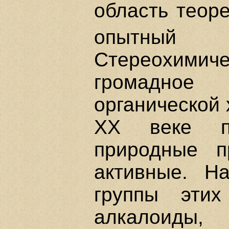
область теор
опытны
Стереохимиче
громадное
органической 
XX веке пр
природные пр
активные. Н
группы этих
алкалоиды,