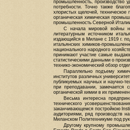
промышленность, производство у
потребности. Точно также благ
хлористых щелочей, техническое п
органическая химическая промыш
промышленность Северной Италии 
С начала мировой войны н
литературным источником италья
издающийся в Милане с 1919 г. п
итальянских химиков-промышленн
национального народного хозяйст
принимают участие самые выдающи
статистическими данными о произв
технико-экономический обзор отд
Параллельно подъему химич
институтов различных университет
публикуемых научных и научно-те
при преподавании, замечается 
органической химии в их применен
Весьма интересна предпри
технического усовершенствован
заканчивающемся постройкою Instit
аудиториями, ряд производств н
Миланском Политехникуме под ру
Другому крупному промышл