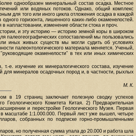
более однообразен минеральный состав осадка. Местное
течений или водяных потоков. Однако, общий комплекс
рным для того или иного цикла отложения осадка в каждой
 одного горизонта, лишенного каких-либо окаменелостей.
в напластовании, изменение области стока и проч.
стории, и эту историю — историю земной коры в широком
 для палеогеографических сопоставлений мы пользовались
 или иных живых существ мы могли судить об условиях
енности палеонтологического материала меняется. Ученый,
 "руководящие окаменелости" в тех или иных химических
т.-е. изучение их минералогического состава, изучение
й для минералов осадочных пород и, в частности, рыхлых
М. К.
ом в 19 страниц заключает полезную сводку успехов
о Геологического Комитета Китая. 2) Предварительная
о расширении и перестройке Геологического Музея. Первая
 в масштабе 1:1.000.000. Первый лист уже вышел, четыре
олларов, собранных по подписке горно-промышленными
ларов, но полученная сумма упала до 20.000 и работа шла