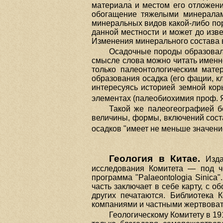
материала и местом его отложени
обогащение тяжелыми минералами
минеральных видов какой-либо пор
данной местности и может до изве
Изменения минерального состава в
Осадочные породы образовали
смысле слова можно читать именн
только палеонтологическим мате
образования осадка (его фации, к
интересуясь историей земной кор
элементах (палеобиохимия проф. 
Такой же палеогеографией бе
величины, формы, включений сост
осадков "имеет не меньше значен
Геология в Китае.
Издан
исследования Комитета — под че
программа "Palaeontologia Sinica
часть заключает в себе карту, с 
других печатаются. Библиотека
компаниями и частными жертвоват
Геологическому Комитету в 19