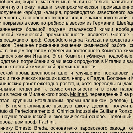
добрений, жиров, масел и мыл были настолько развиты в
оприятную почву нашли электрохимическая промышленно
олучение карбида кальция, производство известкового аз
ленность, в особенности производные каменноугольной с
покрывала свою потребность ввозом из Германии, Швейца
ачинается большой подъем итальянской химии вообще
нской химической промышленности является Giornale di
од редакциею проф. Coppádoro и д-ра Ravizza на средст
иков. Внешнее признание значения химической работы ск
ва в общем торговом отделении постоянного Комитета хи
еся химики Италии. Этот Комитет публикует подробные от
одстве и потреблении химических продуктов в Италии и в
ельных ветвей химической промышленности.
еской промышленности шло и улучшение постановки уч
ов и технических высших школ, напр., в Падуе, Болонье 
хнических работ ежегодно растет, и, хотя переводы выд
сильная тенденция к самостоятельности и в этом напр
ии в технике Миланского проф.
Моlinari
, переведенный на 
нятая крупным итальянским промышленником (хлопок)
ия. В нем окончившие высшую школу должны получить 
uto di Perfezionamento di Chimica Industriale Guiliana Ro
а научно-технической и экономической основе. Подобный
ководством проф.
Fасhini
.
еннику
Ernesto Breda
, основателю паровозного завода, обя