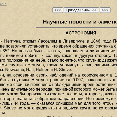
7-97.
Научные новости и замет
АСТРОНОМИЯ.
к Нептуна открыт Ласселем в Ливерпуле в 1846 году. 
е позволили установить, что время обращения спутника око
т 35°. Но нельзя было сказать, совершается ли движение
ть видимой орбиты к солнцу, какая в другую сторону. То
го положения на небе, стало понятно, что спутник движетс
иями спутника Нептуна, кроме упомянутых лиц, занимали
 Newcomb, Hall, Holden и Н. Struve.
ии, на основании своих наблюдений на сооруженном в 1
рбиты спутника Нептуна равняется 0.007, наклонность к
я же свои наблюдения с наблюдениями предшественников, 
чень длительного периода, причиной которого может быть 
нии могло бы произвести сжатие планеты, которое должн
экватора планеты в обратном направлении. Но промежуток
о лишь 44 года, — оказался слишком мал для того, чтоб
Н. Struve не мог определить ни радиуса круга, по которо
ты.