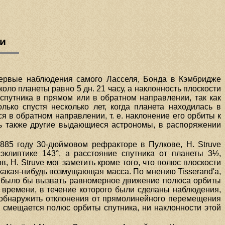
ки
Первые наблюдения самого Ласселя, Бонда в Кэмбридже
ло планеты равно 5 дн. 21 часу, а наклонность плоскости
 спутника в прямом или в обратном направлении, так как
лько спустя несколько лет, когда планета находилась в
я в обратном направлении, т. е. наклонение его орбиты к
сь также другие выдающиеся астрономы, в распоряжении
885 году 30-дюймовом рефракторе в Пулкове, Н. Struve
 эклиптике 143°, а расстояние спутника от планеты 3½,
Н. Struve мог заметить кроме того, что полюс плоскости
какая-нибудь возмущающая масса. По мнению Tisserand'a,
о было бы вызвать равномерное движение полюса орбиты
 времени, в течение которого были сделаны наблюдения,
ы обнаружить отклонения от прямолинейного перемещения
му смещается полюс орбиты спутника, ни наклонности этой