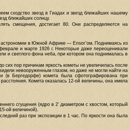
меем сходство звезд в Гиадах и звезд ближайших нашему
везд ближайших солнцу.
лять смещения, достигает 80. Они распределяются на
м астрономии в Южной Африке — Ensor’oм. Поднимаясь из
феврале и марте 1926 г. Некоторые даже переоценивали
мли и светлого фона неба, при котором она поднималась в
о сих пор причинам яркость кометы не увеличилась после
е видели невооруженным глазом, но даже не могли найти на
рии (в Бергедорфе) комета была сфотографирована при
расстояния. Комета оказалась 12-ой величины, она имела
еннего сгущения (ядро в 2' диаметром с хвостом, который
15-ой величиной).
ледний раз при экспозиции в 1 час. По яркости она была