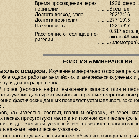
Время прохождения через
1926. февр. 1
перигелий
.........
Всем. вр.
Долгота восход. узла
.........
282°24'.6
Долгота перигелия
.........
277°19'.5
Наклонность
.........
122°59'.7
0.317 астр. ед
Расстояние от солнца в пе-
около 48 ми
ригелии
.........
километров).
ГЕОЛОГИЯ и МИНЕРАЛОГИЯ.
ыхлых осадков.
Изучение минерального состава рыхлы
 благодаря работам английских и американских ученых и 
е пути для их разрешения.
 почве (геология нефти, выяснение запасов глин и песк
 это изучение дало чрезвычайно интересные теоретические 
ление фактических данных позволяет устанавливать закон
я.
ов, как известно, состоит, главным образом, из зерен 
сех песках присутствуют часто в ничтожном количестве (со
ьменит и др. Большой удельный вес позволяет сравнитель
ать важные генетические указания.
ственного подсчета к наиболее обычным минералам ры