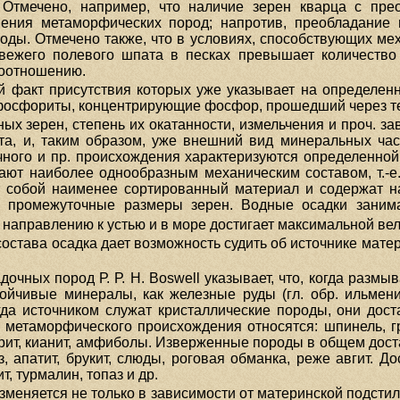
 Отмечено, например, что наличие зерен кварца с пре
ения метаморфических пород; напротив, преобладание г
ды. Отмечено также, что в условиях, способствующих ме
свежего полевого шпата в песках превышает количество
соотношению.
факт присутствия которых уже указывает на определенны
фосфориты, концентрирующие фосфор, прошедший через те
х зерен, степень их окатанности, измельчения и проч. за
а, и, таким образом, уже внешний вид минеральных част
ечного и пр. происхождения характеризуются определенн
ают наиболее однообразным механическим составом, т.-е
 собой наименее сортированный материал и содержат н
 промежуточные размеры зерен. Водные осадки занима
 направлению к устью и в море достигает максимальной в
става осадка дает возможность судить об источнике материа
очных пород Р. Р. Н. Boswell указывает, что, когда разм
ойчивые минералы, как железные руды (гл. обр. ильменит
гда источником служат кристаллические породы, они дос
етаморфического происхождения относятся: шпинель, гран
хлорит, кианит, амфиболы. Изверженные породы в общем д
з, апатит, брукит, слюды, роговая обманка, реже авгит. 
т, турмалин, топаз и др.
зменяется не только в зависимости от материнской подсти