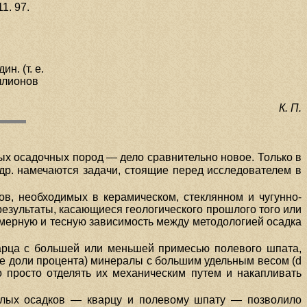
1. 97.
ин. (т. е.
ллионов
К. П.
х осадочных пород — дело сравнительно новое. Только в
др. намечаются задачи, стоящие перед исследователем в
ов, необходимых в керамическом, стеклянном и чугунно-
результаты, касающиеся геологического прошлого того или
омерную и тесную зависимость между методологией осадка
кварца с большей или меньшей примесью полевого шпата,
тые доли процента) минералы с большим удельным весом (d
но просто отделять их механическим путем и накапливать
хлых осадков — кварцу и полевому шпату — позволило