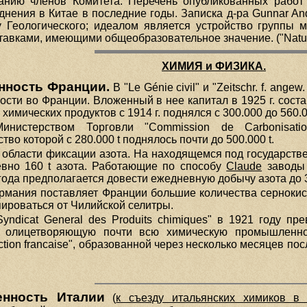
анию членов Комитета. Перечень опубликованных работ 
днения в Китае в последние годы. Записка д-ра Gunnar A
 Геологического; идеалом является устройство группы м
авками, имеющими общеобразовательное значение. ("Nature"
ХИМИЯ и ФИЗИКА.
ность Франции.
В "Le Génie civil" и "Zeitschr. f. a
ти во Франции. Вложенный в нее капитал в 1925 г. состав
имических продуктов с 1914 г. поднялся с 300.000 до 560.0
инистерством Торговли "Commission de Carbonisatio
во которой с 280.000 t поднялось почти до 500.000 t.
 области фиксации азота. На находящемся под государств
вно 160 t азота. Работающие по способу
Claude
заводы 
года предполагается довести ежедневную добычу азота до 3
рмания поставляет Франции большие количества сернокисл
ироваться от Чилийской селитры.
ndicat General des Produits chimiques" в 1921 году прев
 олицетворяющую почти всю химическую промышленнос
roduction francaise", образованной через несколько месяцев п
нность Италии
(
к съезду итальянских химиков в