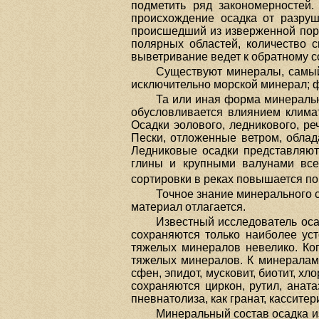
подметить ряд закономерностей.
происхождение осадка от разруш
происшедший из изверженной поро
полярных областей, количество 
выветривание ведет к обратному 
Существуют минералы, самый 
исключительно морской минерал; 
Та или иная форма минеральны
обусловливается влиянием климат
Осадки эолового, ледникового, р
Пески, отложенные ветром, облад
Ледниковые осадки представляют
глины и крупными валунами все
сортировки в реках повышается по
Точное знание минерального со
материал отлагается.
Известный исследователь осад
сохраняются только наиболее уст
тяжелых минералов невелико. Ко
тяжелых минералов. К минералам м
сфен, эпидот, мусковит, биотит, 
сохраняются циркон, рутил, аната
пневнатолиза, как гранат, касситери
Минеральный состав осадка и