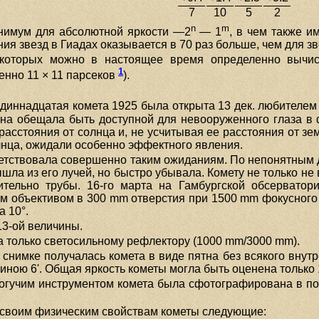
7
10
5
2
n
m
инимум для абсолютной яркости —2
— 1
, в чем также и
ия звезд в Гиадах оказывается в 70 раз больше, чем для з
 которых можно в настоящее время определенно вычис
1
венно 11 × 11 парсеков
).
диннадцатая комета 1925 была открыта 13 дек. любителе
на обещала быть доступной для невооруженного глаза в 
расстояния от солнца и, не усчитывая ее расстояния от зе
лнца, ожидали особенно эффектного явления.
ветствовала совершенно таким ожиданиям. По непонятным д
вышла из его лучей, но быстро убывала. Комету не только н
тельно трубы. 16-го марта на Гамбургской обсервато
м объективом в 300 mm отверстия при 1500 mm фокусного 
а 10°.
13-ой величины.
а только светосильному рефлектору (1000 mm/3000 mm).
 снимке получалась комета в виде пятна без всякого внутр
иною 6'. Общая яркость кометы могла быть оценена только 
огучим инструментом комета была сфотографирована в пос
 своим физическим свойствам кометы следующие: