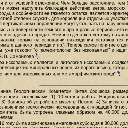
я и от условий отложения. Чем больше расстояние, тем 
 может наступить благодаря действию ветра, морских 
оды, в особенности ее тяжелого остатка, является характе
стной степени служить для корреляции отдельных участков
 вертикальном направлении могут указывать на нарушения 
сь на поверхности земного шара в разные периоды его и
о в осадочных породах. Немного десятков лет тому назад
риалом: только на основании нахождения остатков тех
лимате данного периода и пр.). Теперь самое понятие о ц
ы, уже говорит "о палеонтологии без ископаемых" и ищет
3
Я. В. Самойлова
).
з ископаемых является и литология ископаемых осадков, 
авляющих их минеральных зерен, их парагенезиса, которы
4
ие, чем для изверженных или метаморфических пород"
).
ная Геологическим Комитетом Китая брошюра размер
тырьмя заголовками: 1) 10-летняя работа Национальног
". 3) Записка об устройстве музея в Пекине. 4) Записка 
обозначением геологически исследованных площадей Китая,
 Комитета была устроена главным образом на 40.000 д
елями.
16 году была ассигнована ежегодная субсидия в 80.000 дол