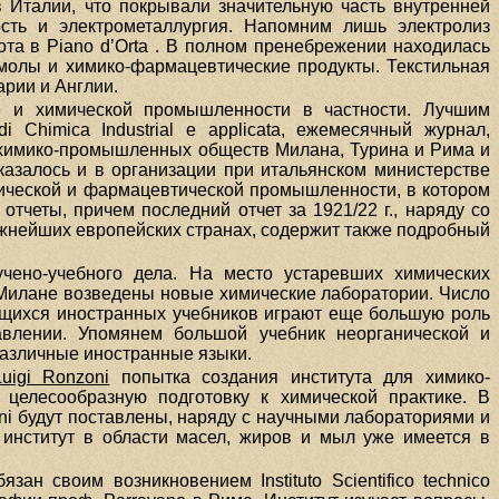
 Италии, что покрывали значительную часть внутренней
сть и электрометаллургия. Напомним лишь электролиз
ота в Piano d’Orta . В полном пренебрежении находилась
молы и химико-фармацевтические продукты. Текстильная
рии и Англии.
 и химической промышленности в частности. Лучшим
 Chimica Industrial e applicata, ежемесячный журнал,
ва химико-промышленных обществ Милана, Турина и Рима и
азалось и в организации при итальянском министерстве
мической и фармацевтической промышленности, в котором
четы, причем последний отчет за 1921/22 г., наряду со
ажнейших европейских странах, содержит также подробный
ено-учебного дела. На место устаревших химических
и Милане возведены новые химические лаборатории. Число
ающихся иностранных учебников играют еще большую роль
авлении. Упомянем большой учебник неорганической и
различные иностранные языки.
Luigi Ronzoni
попытка создания института для химико-
целесообразную подготовку к химической практике. В
nzoni будут поставлены, наряду с научными лабораториями и
 институт в области масел, жиров и мыл уже имеется в
зан своим возникновением Instituto Scientifico technico