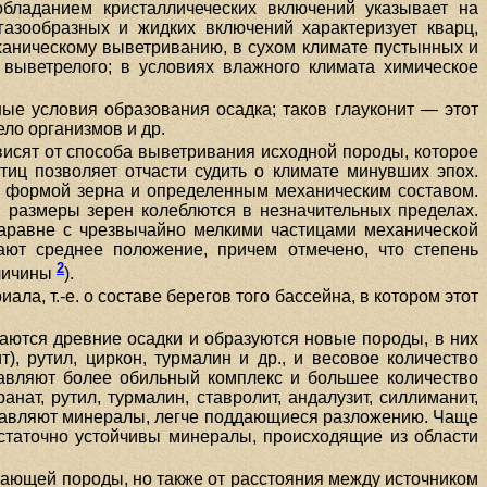
обладанием кристалличеческих включений указывает на
азообразных и жидких включений характеризует кварц,
ханическому выветриванию, в сухом климате пустынных и
 выветрелого; в условиях влажного климата химическое
е условия образования осадка; таков глауконит — этот
ло организмов и др.
висят от способа выветривания исходной породы, которое
иц позволяет отчасти судить о климате минувших эпох.
ой формой зерна и определенным механическим составом.
. размеры зерен колеблются в незначительных пределах.
аравне с чрезвычайно мелкими частицами механической
ют среднее положение, причем отмечено, что степень
2
еличины
).
ла, т.-е. о составе берегов того бассейна, в котором этот
ываются древние осадки и образуются новые породы, в них
), рутил, циркон, турмалин и др., и весовое количество
тавляют более обильный комплекс и большее количество
ат, рутил, турмалин, ставролит, андалузит, силлиманит,
оставляют минералы, легче поддающиеся разложению. Чаще
Достаточно устойчивы минералы, происходящие из области
лающей породы, но также от расстояния между источником