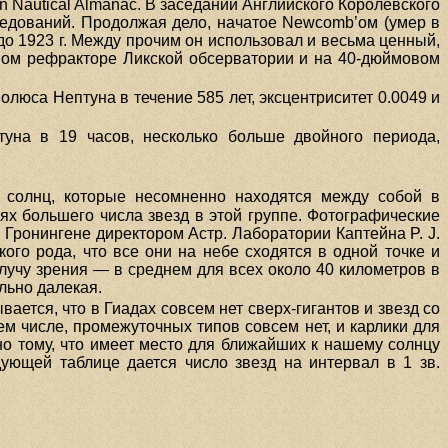
n Nautical Almanac. В заседании Английского Королевского
ледований. Продолжая дело, начатое Newcomb’oм (умер в
 до 1923 г. Между прочим он использовал и весьма ценный,
вом рефракторе Ликской обсерватории и на 40-дюймовом
олюса Нептуна в течение 585 лет, эксцентриситет 0.0049 и
туна в 19 часов, несколько больше двойного периода,
у солнц, которые несомненно находятся между собой в
ях большего числа звезд в этой группе. Фотографические
 Гронингене директором Астр. Лаборатории Каптейна P. J.
кого рода, что все они на небе сходятся в одной точке и
 лучу зрения — в среднем для всех около 40 километров в
ельно далекая.
ается, что в Гиадах совсем нет сверх-гигантов и звезд со
м числе, промежуточных типов совсем нет, и карлики для
о тому, что имеет место для ближайших к нашему солнцу
ующей таблице дается число звезд на интервал в 1 зв.