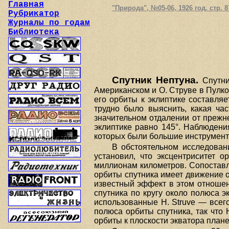
Главная
"Природа", №05-06, 1926 год. стр. 8
Рубрикатор
Журналы по годам
Библиотека
Спутник Нептуна.
Спутни
Американском и О. Струве в Пулков
его орбиты к эклиптике составляе
трудно было выяснить, какая час
значительном отдалении от прежне
эклиптике равно 145°. Наблюден
которых были большие инструменты:
В обстоятельном исследован
установил, что эксцентриситет о
миллионам километров. Сопоставля
орбиты спутника имеет движение о
известный эффект в этом отноше
спутника по кругу около полюса 
использованные Н. Struve — всег
полюса орбиты спутника, так что 
орбиты к плоскости экватора плане