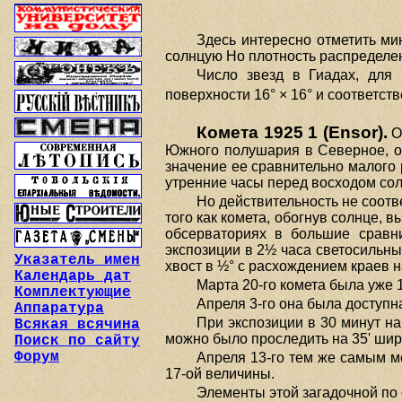
Здесь интересно отметить м
солнцую Но плотность распределен
Число звезд в Гиадах, для
поверхности 16° × 16° и соответст
Комета 1925 1 (Ensor).
О
Южного полушария в Северное, о
значение ее сравнительно малого 
утренние часы перед восходом со
Но действительность не соот
того как комета, обогнув солнце, 
обсерваториях в большие сравни
экспозиции в 2½ часа светосильны
Указатель имен
хвост в ½° с расхождением краев н
Календарь дат
Марта 20-го комета была уже 
Комплектующие
Апреля 3-го она была доступн
Аппаратура
При экспозиции в 30 минут на
Всякая всячина
можно было проследить на 35' шир
Поиск по сайту
Форум
Апреля 13-го тем же самым м
17-ой величины.
Элементы этой загадочной по