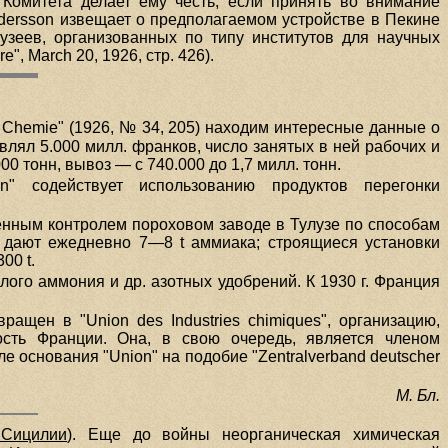
Комитета делает ему честь, если принять во внимание
ndersson извещает о предполагаемом устройстве в Пекине
узеев, организованных по типу институтов для научных
, March 20, 1926, стр. 426).
ngew. Chemie" (1926, № 34, 205) находим интересные данные о
лял 5.000 милл. франков, число занятых в ней рабочих и
00 тонн, вывоз — с 740.000 до 1,7 милл. тонн.
n" содействует использованию продуктов перегонки
енным контролем пороховом заводе в Тулузе по способам
дают ежедневно 7—8 t аммиака; строящиеся установки
00 t.
ого аммония и др. азотных удобрений. К 1930 г. Франция
ращен в "Union des Industries chimiques", организацию,
ть Франции. Она, в свою очередь, является членом
осле основания "Union" на подобие "Zentralverband deutscher
М. Бл.
 Сицилии
). Еще до войны неорганическая химическая