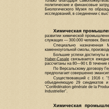
только благодаря самопожертвов
политические и финансовые затру
Биологического Музея по образцу
исследований, в соединении с выст
Химическая промышлен
развитии химической промышленнос
служащих — 300.000 человек. Ввоз х
Специально назначенная М
каменноугольной смолы, производст
Большие успехи достигнуты в
Haber-Casale
связывается ежедне
рассчитаны на 80—90 t. В течение 
По Версальскому договору Ге
предполагает совершенно эмансип
Существовавший с 1916 г. "Sy
объединяющую 29 синдикатов и
"Confédération générale de la P
Industrieller".
Химическая промышле