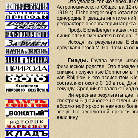
Это удалось только через 30 
Астрономического Общества 12-го
1919 г.), Eichelberger обработал 
однородный, двадцатипятилетний
рефракторе обсерватории Иеркса.
Проф. Eichelberger нашел, чт
линия апсид смещается в год на 1°.
Исходя из результатов Eich
допускавшегося М. На11’ом на ос
Гиады.
Группа звезд, изве
физическом родстве. Это прежде 
снимки, полученные Donner'oм в Г
van Rhijn’oм и его ассисентом Kl
составляют около 0".10 в год. Дл
секунду. Средний параллакс Гиад ок
Интересные результаты дает т
спектром В (наиболее накаленных)
абсолютной яркости немного боле
звезд. По абсолютной яркости з
величину.