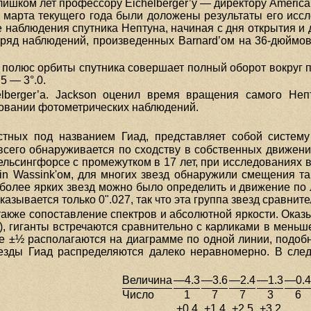
слишком лет профессору Eichelberger’y — директору America
 марта текущего года были доложены результаты его исс
все наблюдения спутника Нептуна, начиная с дня открытия и
 ряд наблюдений, произведенных Barnard’oм на 36-дюймо
о полюс орбиты спутника совершает полный оборот вокруг п
5 — 3°.0.
elberger’a. Jackson оценил время вращения самого Неп
новании фотометрических наблюдений.
стных под названием Гиад, представляет собой систем
всего обнаруживается по сходству в собственных движени
ельсингфорсе с промежутком в 17 лет, при исследованиях в
ein Wassink'oм, для многих звезд обнаружили смещения та
я более ярких звезд можно было определить и движение по
азывается только 0".027, так что эта группа звезд сравнит
акже сопоставление спектров и абсолютной яркости. Оказыв
, гиганты встречаются сравнительно с карликами в меньше
е ±½ располагаются на диаграмме по одной линии, подобн
везды Гиад распределяются далеко неравномерно. В след
Величина
—4.3
—3.6
—2.4
—1.3
—0.4
Число
1
7
7
3
6
+0.4
+1.4
+2.5
+3.2