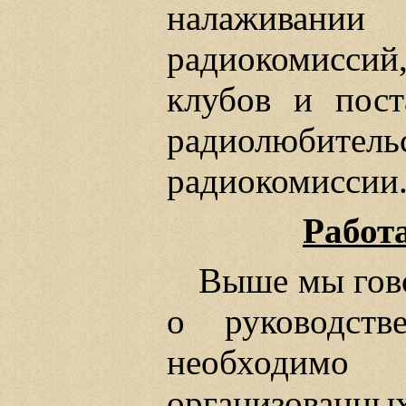
налаживани
радиокомисси
клубов и пост
радиолюбите
радиокомиссии
Работ
Выше мы гово
о руководст
необходимо
организованны