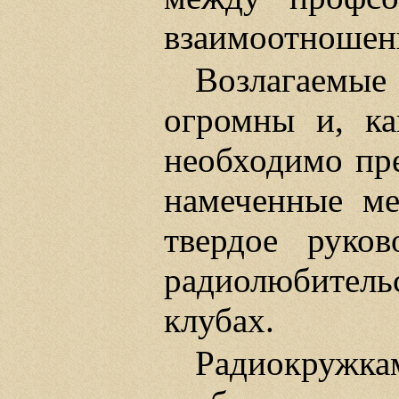
взаимоотношени
Возлагаемы
огромны и, к
необходимо пре
намеченные ме
твердое руков
радиолюбите
клубах.
Радиокружк