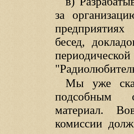
в) Разрабаты
за организаци
предприятиях
бесед, доклад
периодиче
"Радиолюбитель"
Мы уже сказ
подсобным о
материал. Во
комиссии долж