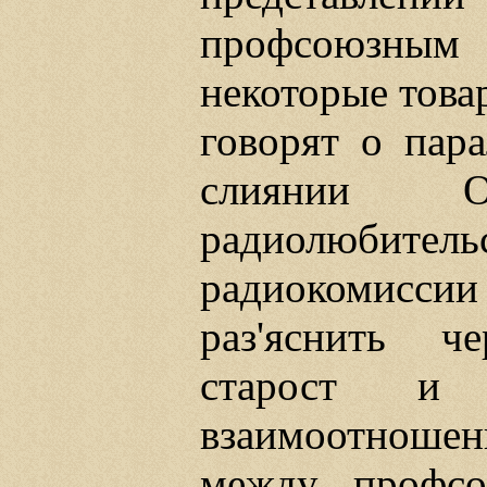
профсоюзны
некоторые това
говорят о пара
слиянии 
радиолюбитель
радиокомисс
раз'яснить ч
старост и
взаимоотноше
между профс