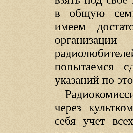
в общую сем
имеем достат
организа
радиолюбител
попытаемся сд
указаний по эт
Радиокомисс
через культко
себя учет все