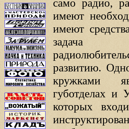
само радио, ра
имеют необход
имеют средств
задача р
радиолюбитель
развитию. Одн
кружками яв
губотделах и
которых входи
инструктир