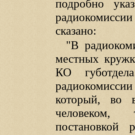
подробно указ
радиокомисси
сказано:
"В радиоком
местных кружко
КО губотдела
радиокомисси
который, во 
человеком,
постановкой р