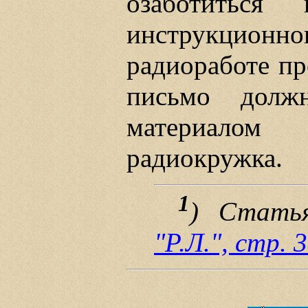
озаботиться 
инструкцион
радиоработе пр
письмо долж
материалом
радиокружка.
1
) Стать
"Р.Л.", стр. 