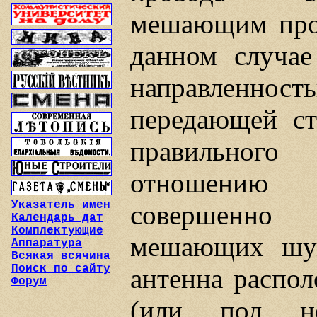
мешающим пров
данном случае
направленнос
передающей ст
правильного
отношению 
Указатель имен
совершенно 
Календарь дат
Комплектующие
мешающих шум
Аппаратура
Всякая всячина
Поиск по сайту
антенна распол
Форум
(или под н