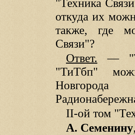
"Техника Связи
откуда их можн
также, где м
Связи"?
Ответ.
— "Те
"ТиТбп" мож
Новгорода
Радионабережна
II-ой том "Те
А. Семенину