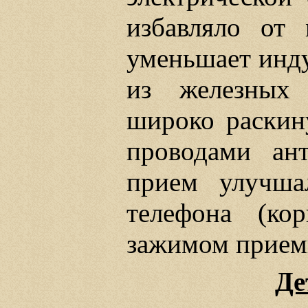
избавляло от 
уменьшает инду
из железных 
широко раскин
проводами ан
прием улучша
телефона (ко
зажимом приемн
Де