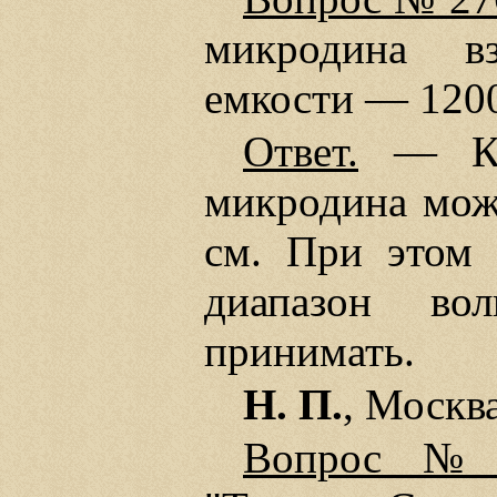
микродина вз
емкости — 1200
Ответ.
— Кон
микродина мож
см. При этом 
диапазон во
принимать.
Н. П.
, Москва
Вопрос №