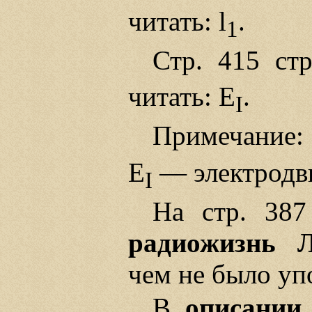
читать: l
.
1
Стр. 415 стр
читать: Е
.
I
Примечание:
Е
— электродв
I
На стр. 38
радиожизнь 
чем не было уп
В
описании