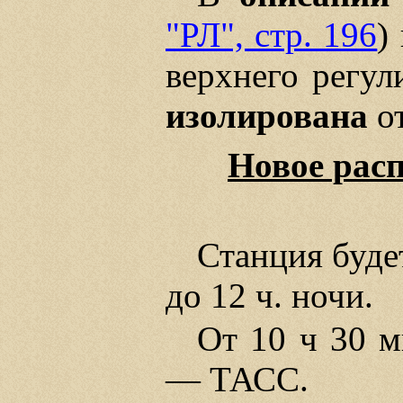
"РЛ", стр. 196
)
верхнего регул
изолирована
от
Новое расп
Станция будет
до 12 ч. ночи.
От 10 ч 30 м
— ТАСС.