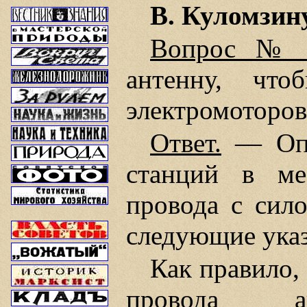
В. Куломзину
Вопрос № 
антенну, что
электромоторов
Ответ.
— Опы
станций в ме
провода с сило
следующие указ
Как правило,
провода ан