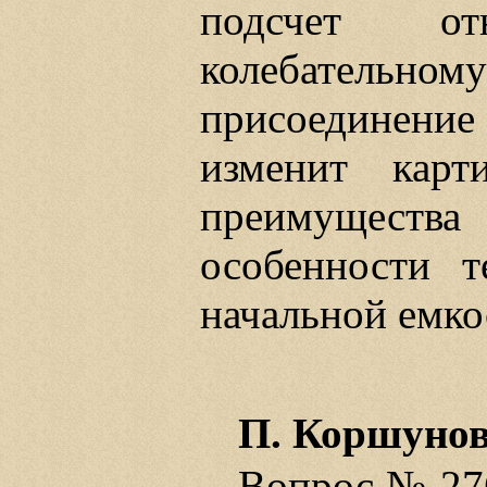
подсчет от
колебательно
присоединение
изменит кар
преимущества 
особенности т
начальной емко
П. Коршуно
Вопрос № 27