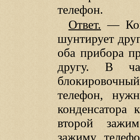
телефон.
Ответ.
— Когд
шунтирует друг
оба прибора п
другу. В ча
блокировочны
телефон, нуж
конденсатора 
второй зажим
зажиму телефо