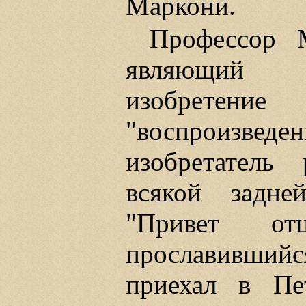
Маркони.
Профессор 
являющий ч
изобретение
"воспроизвед
изобретатель
всякой задн
"Привет отц
прославивший
приехал в Пе