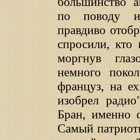
большинство а
по поводу из
правдиво отобр
спросили, кто 
моргнув глаз
немного покол
француз, на е
изобрел радио"
Бран, именно 
Самый патриот