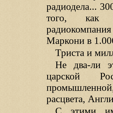
радиодела... 30
того, как 
радиокомпания 
Маркони в 1.00
Триста и мил
Не два-ли 
царской Р
промышленно
расцвета, Англи
С этими им