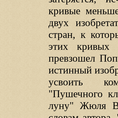
кривые меньш
двух изобрета
стран, к котор
этих кривых 
превзошел Поп
истинный изобр
усвоить ко
"Пушечного кл
луну" Жюля Ве
словам автора,