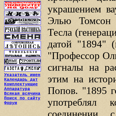
украшением ва
Элью Томсон 
Тесла (генерац
датой "1894" (
"Профессор Оли
сигналы на ра
Указатель имен
этим на истор
Календарь дат
Комплектующие
Попов. "1895 г
Аппаратура
Всякая всячина
Поиск по сайту
употреблял к
Форум
соединении 