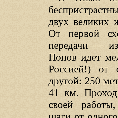
беспристрастн
двух великих 
От первой сх
передачи — и
Попов идет ме
Россией!) от 
другой: 250 мет
41 км. Проход
своей работы,
шаги от одного