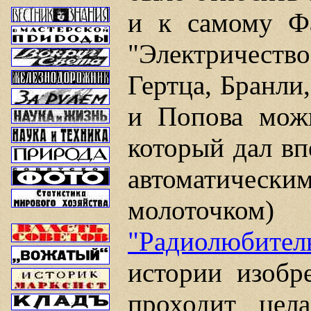
и к самому Фа
"Электричеств
Гертца, Бранли
и Попова мож
который дал вп
автоматичес
молоточком)
"Радиолюбитель"
истории изобр
проходит цел