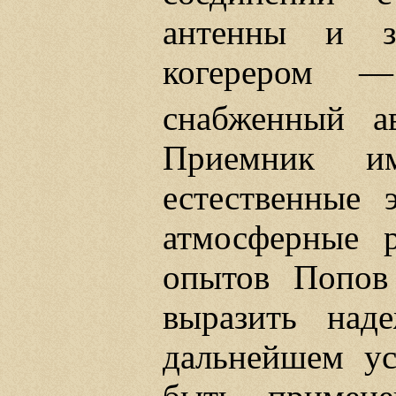
антенны и за
когерером —
снабженный а
Приемник им
естественные э
атмосферные р
опытов Попов
выразить над
дальнейшем ус