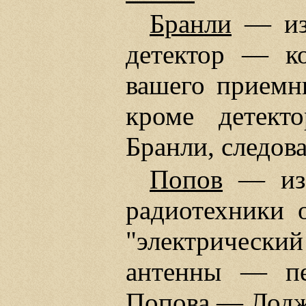
Бранли
— изо
детектор — ко
вашего приемни
кроме детекто
Бранли, следов
Попов
— изоб
радиотехники 
"электрический
антенны — п
Попова — Лодж