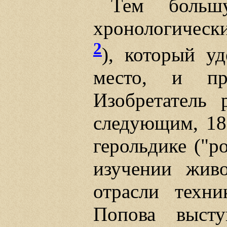
Тем больш
хронологическ
2
), который у
место, и пр
Изобретатель 
следующим, 189
герольдике ("р
изучении живо
отрасли техн
Попова высту