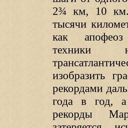
2¾ км, 10 км
тысячи километ
как апофеоз 
техники 
трансатлантиче
изобразить гр
рекордами даль
года в год, 
рекорды Мар
затеряется, и