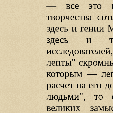
— все это ц
творчества со
здесь и гении 
здесь и та
исследователей
лепты" скромны
которым — лег
расчет на его 
людьми", то 
великих замы