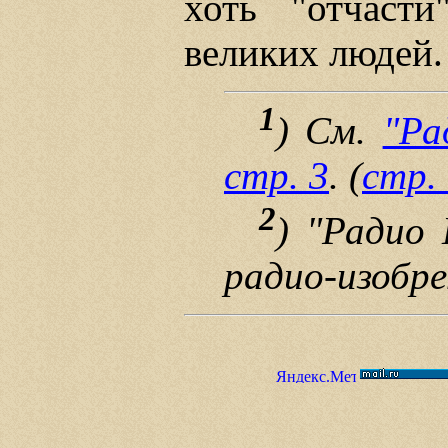
хоть "отчасти
великих людей.
1
) См.
"Ра
стр. 3
. (
стр.
2
) "Радио
радио-изобре