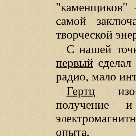
"каменщиков" 
самой заключа
творческой энер
С нашей точк
первый
сделал 
радио, мало ин
Гертц
— изоб
получение и
электромагни
опыта
.