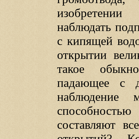
изобретении
наблюдать под
с кипящей водо
открытии вели
такое обыкн
падающее с д
наблюдение 
способностью
составляют вс
открытий?.. К