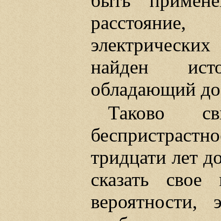
быть примене
расстояние
электрических
найден ист
обладающий дос
Таково св
беспристраст
тридцати лет д
сказать свое
вероятности, 