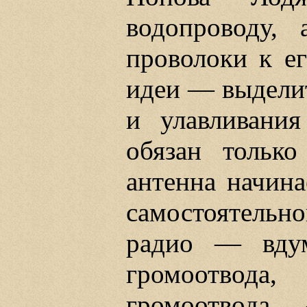
водопроводу,
проволоки к ег
идеи — выделит
и улавливани
обязан только
антенна начина
самостоятель
радио — вдум
громоотвод
громоотвода