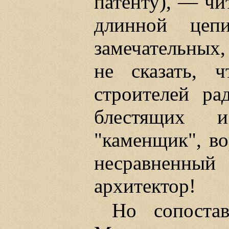
патенту), — чи
длинной цеп
замечательных,
не сказать, 
строителей р
блестящих и
"каменщик", в
несравненн
архитектор!
Но сопоста