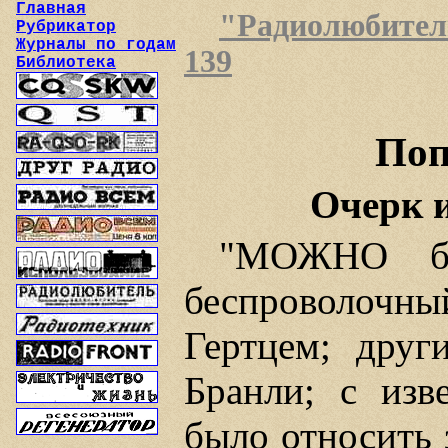
Главная
"Радиолюбитель"
Рубрикатор
Журналы по годам
139
Библиотека
Поп
Очерк и
"МОЖНО бы
беспроволочн
Гертцем; друг
Бранли; с изв
было относить 