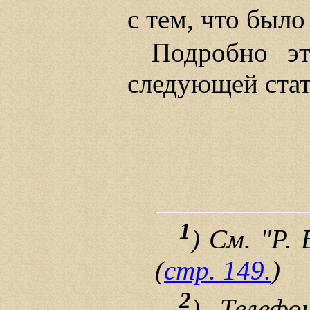
с тем, что было
Подробно эт
следующей стат
1
) См. "Р. 
(
стр. 149.
)
2
) Телефо