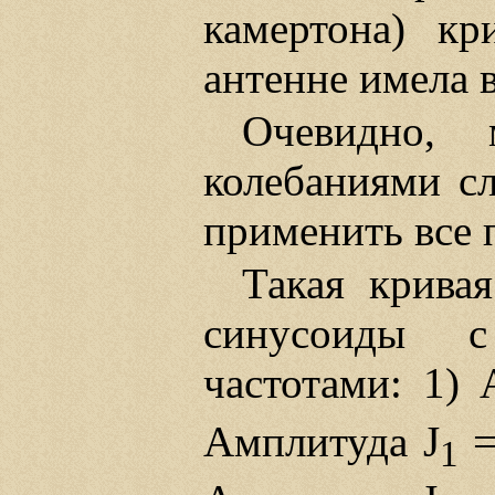
камертона) кр
антенне имела в
Очевидно,
колебаниями с
применить все 
Такая крива
синусоиды 
частотами: 1) 
Амплитуда J
=
1