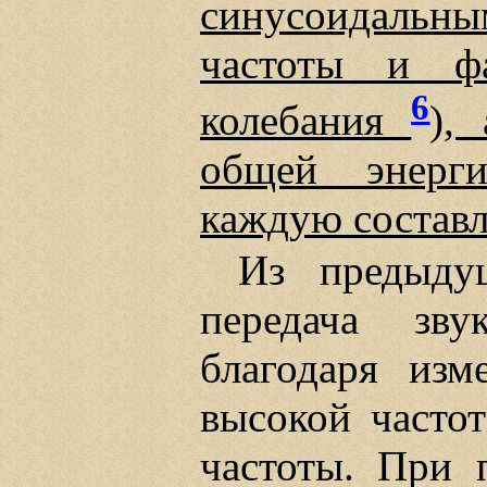
синусоидальн
частоты и фа
6
колебания
),
общей энерги
каждую соста
Из предыду
передача зв
благодаря изм
высокой частот
частоты. При п