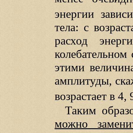
энергии завис
тела: с возрас
расход энерг
колебательном 
этими величина
амплитуды, скаже
возрастает в 4, 9
Таким образ
можно замени