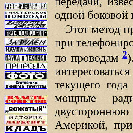
передачи, изве
одной боковой 
Этот метод п
при телефониро
2
по проводам
)
интересоватьс
текущего года
мощные ради
двусторонню
Америкой, при