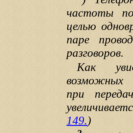
частоты по
целью однов
паре провод
разговоров.
Как уви
возможных 
при переда
увеличивае
149.
)