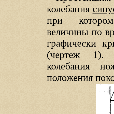
колебания
сину
при котором
величины по в
графически кр
(чертеж 1).
колебания но
положения поко