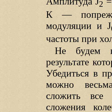
Амплитуда J
=
2
К — попрежн
модуляции и J
частоты при хо
Не будем п
результате кот
Убедиться в пр
можно весьм
сложить все
сложения коле