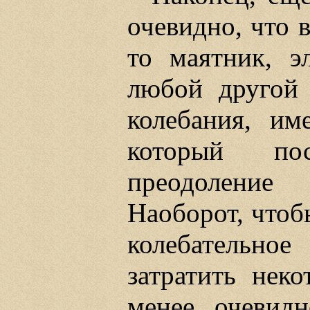
очевидно, что 
то маятник, э
любой другой 
колебания, им
который пос
преодоление
Наоборот, чтоб
колебательн
затратить неко
менее очевидн