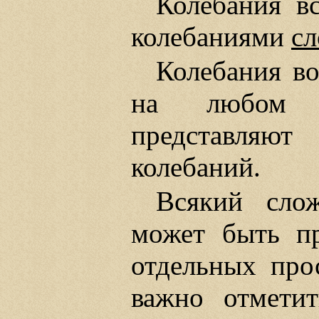
Колебания в
колебаниями
с
Колебания во
на любом м
представляю
колебаний.
Всякий сло
может быть пр
отдельных про
важно отметит