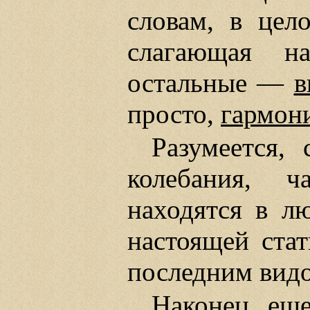
словам, в цел
слагающая н
остальные —
в
просто,
гармон
Разумеется,
колебания, ч
находятся в л
настоящей стат
последним вид
Наконец, ещ