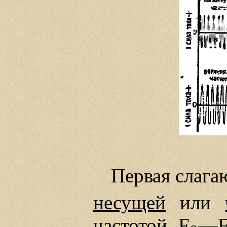
Первая слага
несущей
или
частотой F
—F