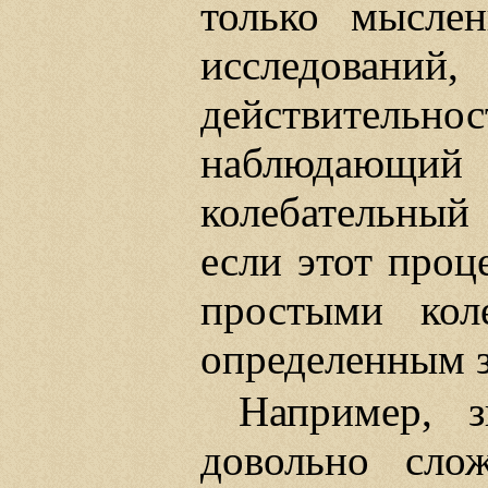
только мыслен
исследован
действительнос
наблюдающи
колебательный 
если этот проц
простыми кол
определенным з
Например, з
довольно сло