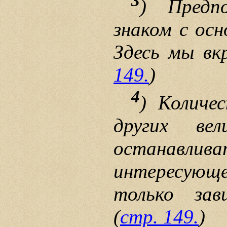
3
) Предп
знаком с осн
Здесь мы вк
149.
)
4
) Количе
других в
останавлива
интересую
только зав
(
стр. 149.
)