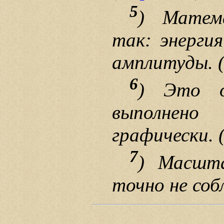
5
) Матем
так: энерги
амплитуды. 
6
) Это о
выполнен
графически. 
7
) Масшт
точно не соб