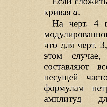
Если сложит
кривая
а
.
На черт. 4 
модулированно
что для черт. 
этом случае,
составляют в
несущей част
формулам нет
амплитуд д