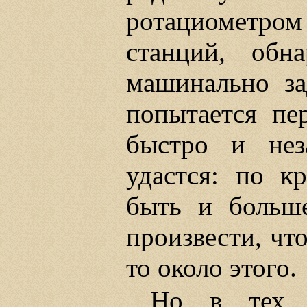
ротациометром
станций, обн
машинально за
попытается пе
быстро и нез
удастся: по к
быть и больше
произвести, чт
то около этого.
Но в тех у