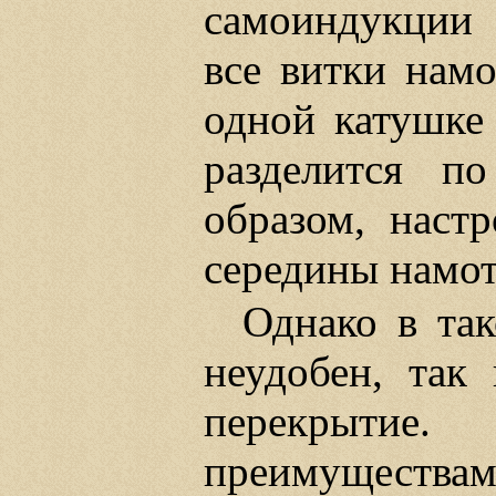
самоиндукции 
все витки намо
одной катушке
разделится п
образом, наст
середины намот
Однако в та
неудобен, так
перекрыти
преимуществ