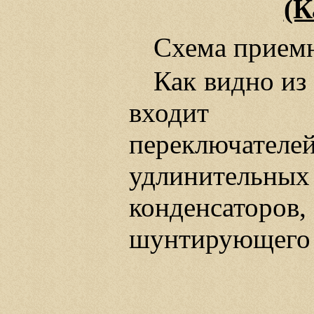
(К
Схема приемн
Как видно из
входит ро
переключат
удлинительны
конденсаторо
шунтирующего т