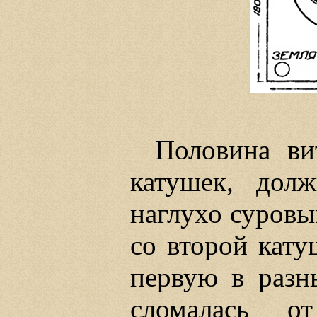
Половина ви
катушек, дол
наглухо суровы
со второй кату
первую в разн
сломалась о