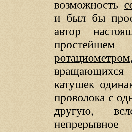
возможность
с
и был бы про
автор настоя
простейшем 
ротациометром
вращающихся 
катушек одинак
проволока с од
другую, всл
непрерывное