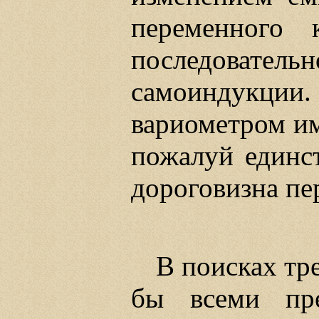
переменного к
последователь
самоиндукц
вариометром им
пожалуй единс
дороговизна пе
В поисках тре
бы всеми пр