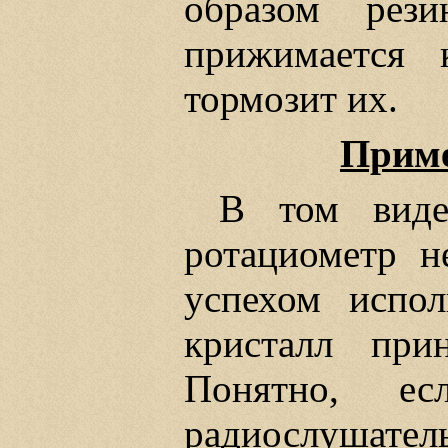
образом рези
прижимается 
тормозит их.
Приме
В том виде
ротациометр н
успехом испол
кристалл прин
Понятно, ес
радиослушател