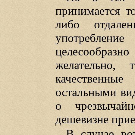
принимается то
либо отдале
употребление
целесообразн
желательно, 
качественн
остальными вид
о чрезвычайн
дешевизне прие
В случае ро