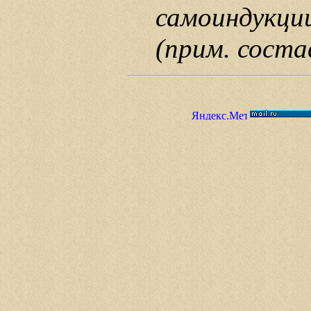
самоиндукции
(прим. соста