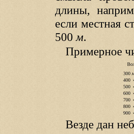
длины, наприм
если местная с
500
м
.
Примерное чи
Во
300
400 ».
500 ».
600 ».
700 ».
800 ».
900 ».
Везде дан не