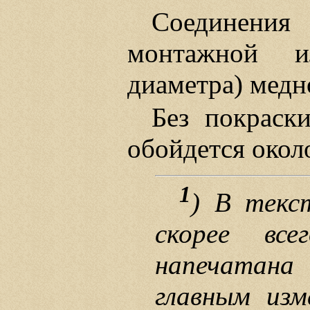
Соединени
монтажной и
диаметра) медн
Без покраск
обойдется около
1
) В текс
скорее вс
напечатан
главным изм