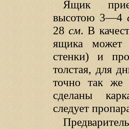
Ящик прие
высотою 3—4
28
см
. В качес
ящика может 
стенки) и про
толстая, для д
точно так же 
сделаны карк
следует пропар
Предварител