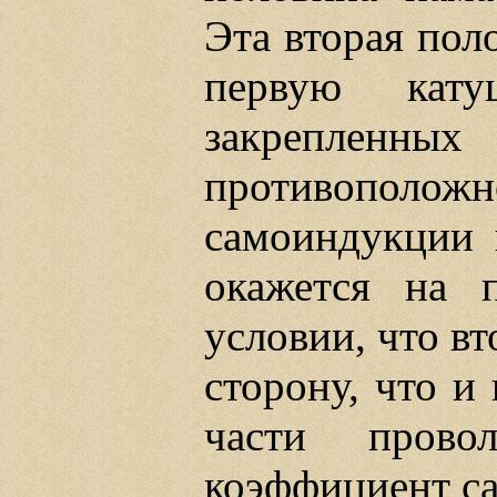
Эта вторая пол
первую кат
закрепленны
противополож
самоиндукции п
окажется на 
условии, что вт
сторону, что и
части прово
коэффициент с