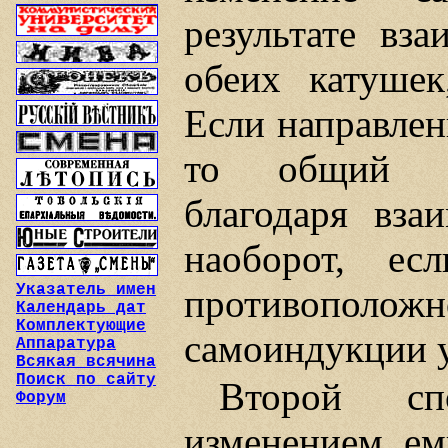
результате вз
обеих катушек
Если направлен
то общий ко
благодаря вза
наоборот, ес
Указатель имен
противопол
Календарь дат
Комплектующие
самоиндукции 
Аппаратура
Всякая всячина
Поиск по сайту
Второй сп
Форум
изменением ем