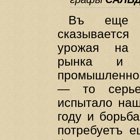
Въ еще 
сказывается
урожая на к
рынка и н
промышленнос
— то серьез
испытало наш
году и борьба
потребуетъ е