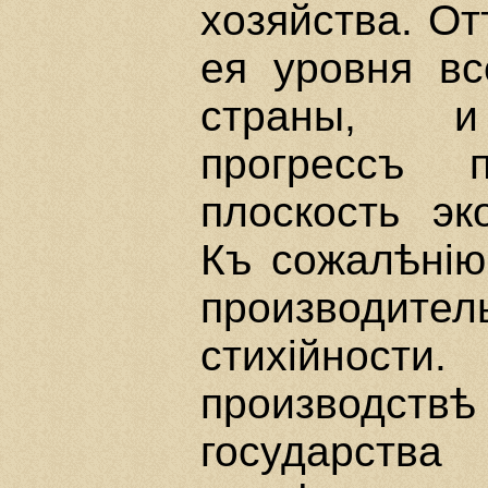
хозяйства. От
ея уровня вс
страны, и 
прогрессъ 
плоскость эк
Къ сожалѣнiю
производител
стихiйности
производст
государств