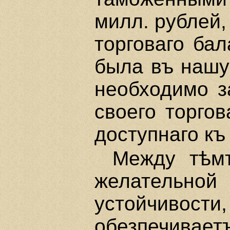
милл. рублей,
торговаго бал
была въ нашу 
необходимо з
своего торгов
доступнаго къ
Между тѣм
желательн
устойчивос
обезпечивает