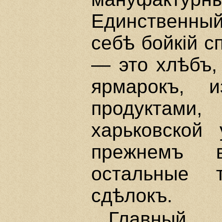
Единственный
себѣ бойкiй с
— это хлѣбъ,
ярмарокъ, и
продуктам
харьковской 
прежнемъ в
остальные 
сдѣлокъ.
Главный