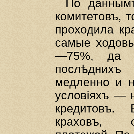
По данным
комитетовъ, т
проходила кр
самые ходовы
—75%, да и
послѣдних
медленно и 
условiяхъ — 
кредитовъ.
краховъ, о