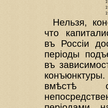
19
19
19
Нельзя, кон
что капитали
въ Россiи дос
перiоды подъ
въ зависимос
конъюнктуры
вмѣстѣ 
непосредств
перiодами н