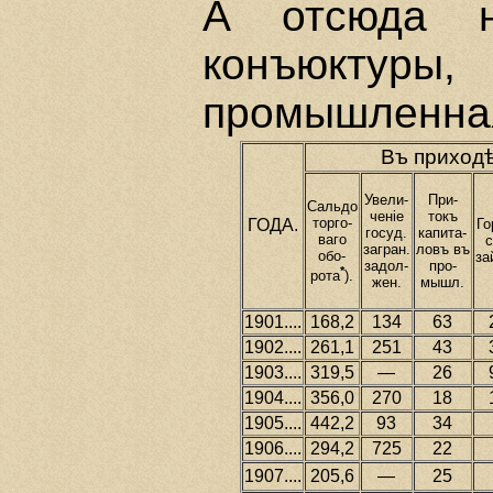
А отсюда н
конъюктур
промышленна
Въ приходѣ
Увели-
При-
Сальдо
ченiе
токъ
торго-
ГОДА.
Го
госуд.
капита-
ваго
с
загран.
ловъ въ
обо-
за
задол-
про-
*
рота
).
жен.
мышл.
1901....
168,2
134
63
1902....
261,1
251
43
1903....
319,5
—
26
1904....
356,0
270
18
1905....
442,2
93
34
1906....
294,2
725
22
1907....
205,6
—
25