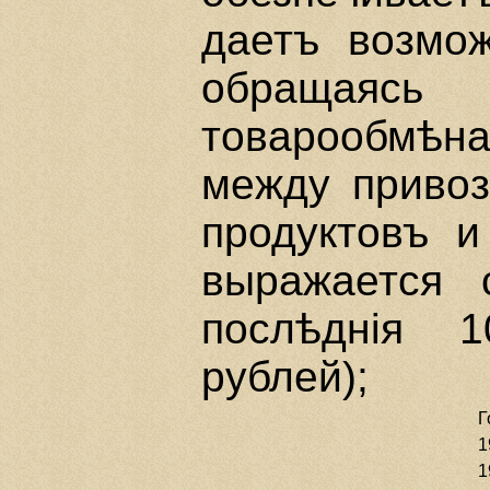
даетъ возмож
обращаясь
товарообмѣна
между привоз
продуктовъ и
выражается 
послѣднiя 
рублей);
Г
19
19