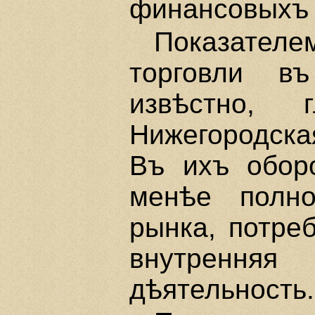
финансовыхъ 
Показателе
торговли въ
извѣстно, 
Нижегородская
Въ ихъ обор
менѣе полно
рынка, потре
внутренн
дѣятельность.