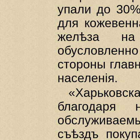
упали до 30%
для кожевенн
желѣза на
обусловленн
стороны главн
населенiя.
«Харьковс
благодаря 
обслуживаемы
съѣздъ покуп