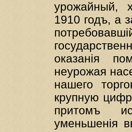
урожайный, 
1910 годъ, а 
потребовавш
государстве
оказанiя по
неурожая насе
нашего торго
крупную цифр
притомъ ис
уменьшенiя в