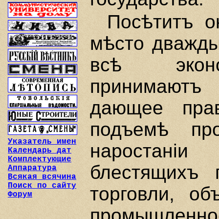
Посѣтитъ о
мѣсто дважды
всѣ эконо
принимаютъ б
дающее пра
подъемѣ про
Указатель имен
наростанiи
Календарь дат
Комплектующие
блестящихъ 
Аппаратура
Всякая всячина
Поиск по сайту
торговли, об
Форум
промышленнос