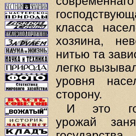
современнаго
господствующ
класса насел
хозяина, не
нитью та зави
легко вызывал
уровня насе
сторону.
И это гос
урожай зан
государства.