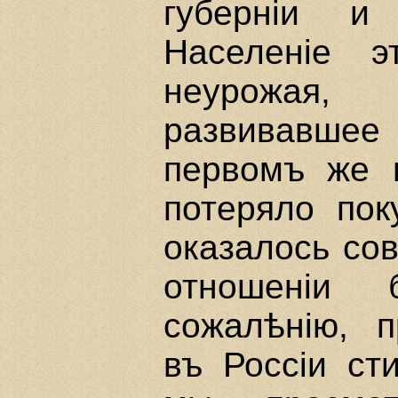
губернiи и
Населенiе э
неурожая, 
развивавшее
первомъ же н
потеряло пок
оказалось со
отношенiи
сожалѣнiю, 
въ Россiи ст