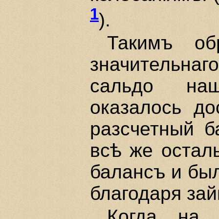
1
).
Такимъ об
значительнаго
сальдо наш
оказалось до
разсчетный б
всѣ же остал
балансъ и был
благодаря за
Когда на с