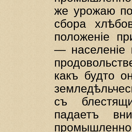
же урожаю по
сбора хлѣбо
положенiе пр
— населенiе 
продовольств
какъ будто о
земледѣльческ
съ блестящ
падаетъ вн
промышленно