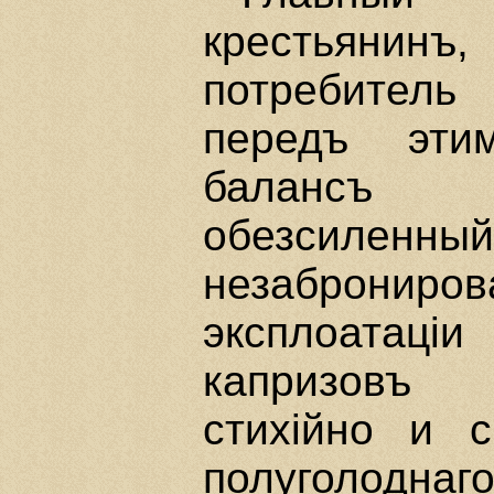
крестьяни
потребитель
передъ эти
балансъ 
обезсил
незаброниров
эксплоатацi
капризовъ г
стихiйно и с
полуголод