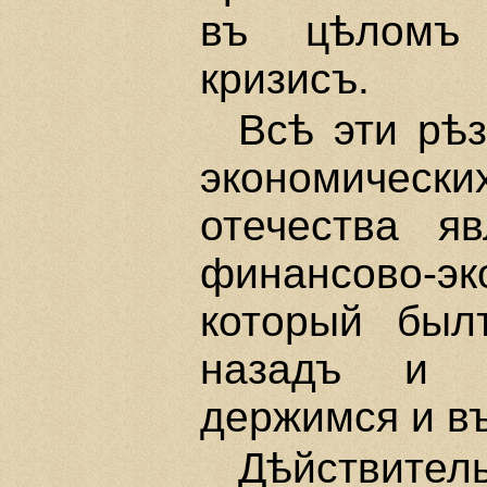
въ цѣломъ 
кризисъ.
Всѣ эти рѣз
экономичес
отечества яв
финансово-
который был
назадъ и к
держимся и в
Дѣйствите