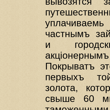
вывозятся з
путешеств
уплачивае
частнымъ за
и городс
акцiонерным
Покрыватъ э
первыхъ то
золота, кот
свыше 60 ми
таможенными