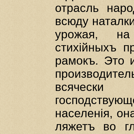
отрасль наро
всюду наталки
урожая, на
стихiйныхъ п
рамокъ. Это 
производит
всячески 
господствую
населенiя, она
ляжетъ во гл