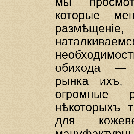
мы просмот
которые ме
размѣщенi
наталкивае
необходимости
обихода — е
рынка ихъ, 
огромные р
нѣкоторыхъ т
для кожев
мануфакт