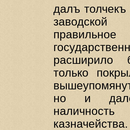
далъ толчекъ
заводской
правиль
государстве
расширило б
только покры
вышеупомяну
но и дало
наличност
казначейст