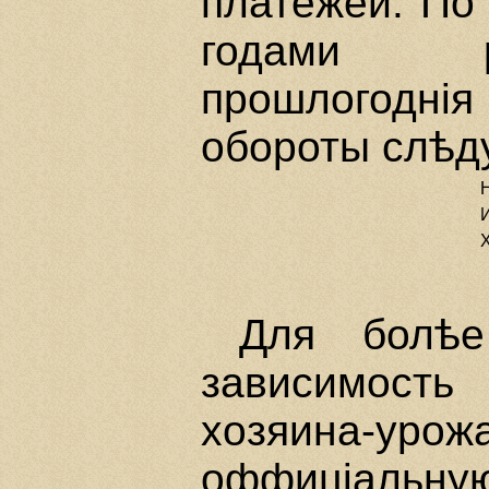
платежей. По
годами р
прошлогоднi
обороты слѣд
Н
И
Х
1
2
Для болѣе
зависимость
хозяина-уро
оффицiальную