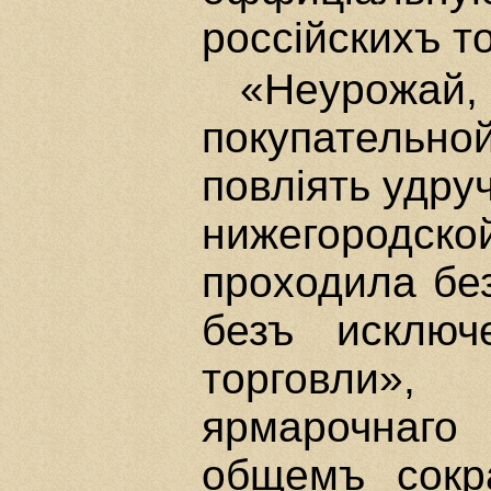
россiйскихъ т
«Неурожай,
покупательной
повлiять удру
нижегородск
проходила без
безъ исключ
торговли»
ярмарочнаг
общемъ сокр