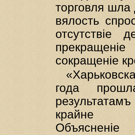
торговля шла
вялость спро
отсутствiе 
прекращенi
сокращенiе кр
«Харьковск
года прош
результатам
крайне не
Объясненiе