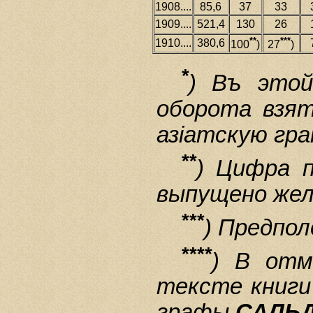
1908....
85,6
37
33
1909....
521,4
130
26
**
***
1910....
380,6
100
)
27
)
*
) Въ этой
оборота взят
азiатскую гра
**
) Цифра п
выпущено жел.
***
) Предпо
****
) В отм
тексте книги
графы
САЛЬ