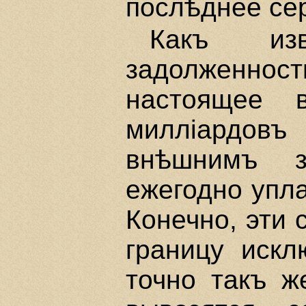
послѣднее се
Какъ извѣ
задолженнос
настоящее 
миллiардов
внѣшнимъ 
ежегодно упла
Конечно, эти 
границу искл
точно такъ ж