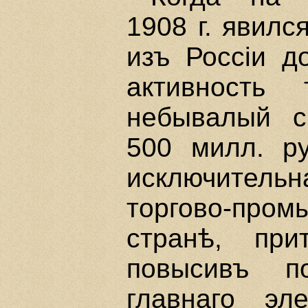
1908 г. явилс
изъ Россiи д
активность 
небывалый с
500 милл. ру
исключитель
торгово-про
странѣ, при
повысивъ по
главнаго эл