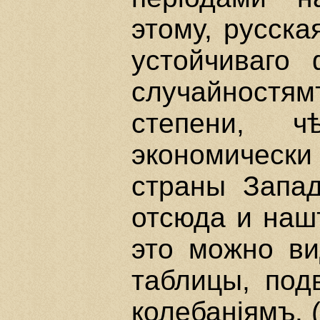
этому, русск
устойчиваго
случайност
степени, 
экономическ
страны Запа
отсюда и наш
это можно ви
таблицы, под
колебанiямъ. (