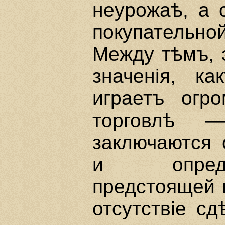
неурожаѣ, а 
покупательно
Между тѣмъ, 
значенiя, ка
играетъ огр
торговлѣ —
заключаются 
и опредѣ
предстоящей 
отсутствiе с