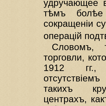
удручающее в
тѣмъ болѣе
сокращенiи с
операцiй под
Словомъ, 
торговли, ко
1912 гг.,
отсутствiем
такихъ кру
центрахъ, ка