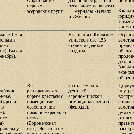
Образование
дальнейшее развитие
по ини
первых
легального марксизма
Закрыт
эсеровских групп.
— журналы «Начало»
юридич
и «Жизнь».
Измене
констит
кове 1 мая;
—
Волнения в Киевском
Ограни
расными
университете: 153
земства
чие и
студента сданы в
предел
ие). Выход
солдаты.
обложе
екабрь).
продов
дела из
Закрыт
эконом
общест
Все
Съезд земских
Циркул
рабочие,
разгорающаяся
деятелей
внутре
ькове,
борьба крестьян с
агрономической
воспре
рбурге и
помещиками,
помощи населению
сношен
 в
особенно при
(февраль).
земств
е).
помощи «красного
думами
лисе
петуха»
относя
я),
(Воронежская
правит
ррикады у
губ.). Эсеровские
распор
ел рабочих).
кружки начинают
августа