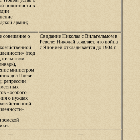
ой повинности в
ндии
днение
дской армии;
е совещание о
Свидание Николая с Вильгельмом в
Ревеле; Николай заявляет, что война
охозяйственной
с Японией откладывается до 1904 г.
ленности» (под
дательством
январь),
ение министром
нних дел Плеве
); репрессии
 местных
тов «особого
ния о нуждах
охозяйственной
ленности».
м земской
ики.
—
—