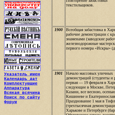
Повторение забастовки
текстильщиков.
1900
Всеобщая забастовка в Харь
рабочие демонстрации с к
знаменами (заводские рабо
железнодорожные мастерск
первого номера «Искры» (д
1901
Начало массовых уличных
Указатель имен
демонстраций (студенты и 
Календарь дат
первая — 19 февраля в Хар
Комплектующие
следующие в Москве, Пете
Аппаратура
Казани, все весною, осенью
Всякая всячина
Кишиневе и Екатеринослав
Поиск по сайту
Празднование 1 мая в Тиф
Форум
(трехтысячная демонстраци
Харькове и Петербурге (ба
Обуховского завода, расстр