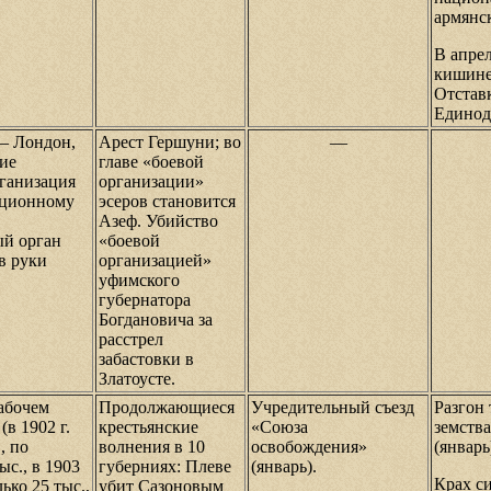
армянс
В апре
кишине
Отставк
Единод
 — Лондон,
Арест Гершуни; во
—
ие
главе «боевой
ганизация
организации»
ационному
эсеров становится
Азеф. Убийство
ый орган
«боевой
в руки
организацией»
уфимского
губернатора
Богдановича за
расстрел
забастовки в
Златоусте.
абочем
Продолжающиеся
Учредительный съезд
Разгон 
(в 1902 г.
крестьянские
«Союза
земств
, по
волнения в 10
освобождения»
(январь
с., в 1903
губерниях: Плеве
(январь).
Крах с
лько 25 тыс.,
убит Сазоновым