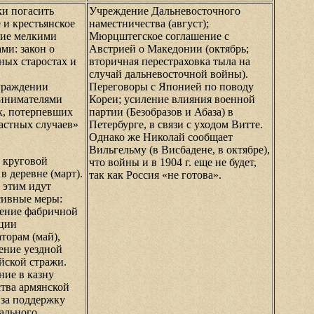
и погасить
Учреждение Дальневосточного
 и крестьянское
наместничества (август);
ие мелкими
Мюрцштегское соглашение с
ми: закон о
Австрией о Македонии (октябрь;
ных старостах и
вторичная перестраховка тыла на
случай дальневосточной войны).
граждении
Переговоры с Японией по поводу
инимателями
Кореи; усиление влияния военной
х, потерпевших
партии (Безобразов и Абаза) в
частных случаев»
Петербурге, в связи с уходом Витте.
Однако же Николай сообщает
Вильгельму (в Висбадене, в октябре),
 круговой
что войны и в 1904 г. еще не будет,
в деревне (март).
так как Россия «не готова».
 этим идут
сивные меры:
ение фабричной
ции
торам (май),
ение уездной
йской стражи.
ние в казну
тва армянской
 за поддержку
ального