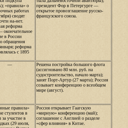
ки подкупа
тыла дальневосточной авантюры);
); «правила» о
президент Фор в Петергурге —
рочных работах
открытое провозглашение русско-
тября) сводят
французского союза.
очти на-нет.
ая реформа
— окончательное
ие в России
го обращения
 января; реформа
влялась с 1895
—
Решена постройка большого флота
(ассигновано 80 млн. руб. на
судостроительство, начало марта);
занят Порт-Артур (27 марта); Россия
созывает конференцию о всеобщем
мире (август).
нные правила»
Россия открывает Гаагскую
че стулентов в
«мирную» конференцию (май);
 за участие в
соглашение с Англией о разделе
дках (29 июля,
«сфер влияния» в Китае.