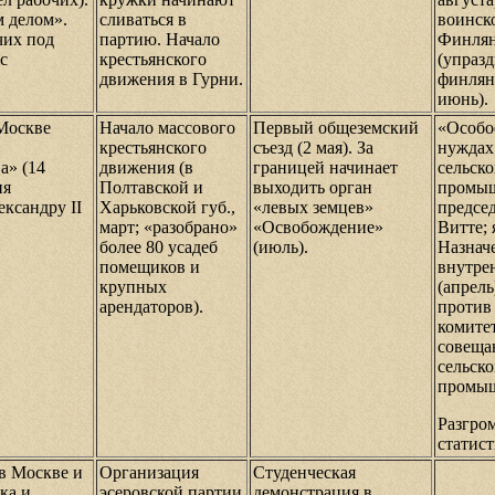
 делом».
сливаться в
воинск
чих под
партию. Начало
Финля
с
крестьянского
(упраз
движения в Гурни.
финлян
июнь).
Москве
Начало массового
Первый общеземский
«Особо
крестьянского
съезд (2 мая). За
нуждах
а» (14
движения (в
границей начинает
сельск
ия
Полтавской и
выходить орган
промыш
ександру II
Харьковской губ.,
«левых земцев»
предсе
март; «разобрано»
«Освобождение»
Витте; 
более 80 усадеб
(июль).
Назнач
помещиков и
внутре
крупных
(апрель
арендаторов).
против
комите
совеща
сельск
промыш
Разгро
статист
в Москве и
Организация
Студенческая
ка и
эсеровской партии
демонстрация в