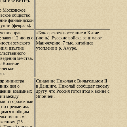
циативе Витте).
о Московское
еское общество.
ние финляндской
уции (февраль).
чения прав
«Боксерское» восстание в Китае
; закон 12 июня о
(июнь). Русские войска занимают
ьности земского
Манчжурию; 7 тыс. китайцев
ния; изъятие
утоплено в р. Амуре.
ольственного
 ведения земства.
о Вольное
ическое
во.
яр министра
Свидание Николая с Вильгельмом II
нних дел о
в Данциге. Николай сообщает своему
щении взаимных
другу, что Россия готовится к войне с
ий между
Японией.
ами и городскими
 по предметам,
щимся к общим
ельственным
яжениям (25
). Новый устав о