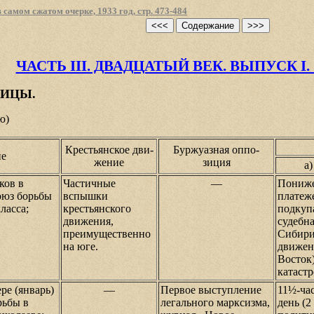
мом сжатом очерке, 1933 год, стр. 473-484
ЧАСТЬ III. ДВАДЦАТЫЙ ВЕК. ВЫПУСК I. 18
ЛИЦЫ.
ю)
Крестьянское дви-
Буржуазная оппо-
ие
жение
зиция
а
ков в
Частичные
—
Пониж
оюз борьбы
вспышки
платеж
ласса;
крестьянского
подкупа
движения,
судебн
преимущественно
Сибири
на юге.
движен
Восток
катастр
ре (январь)
—
Первое выступление
11½-ча
рьбы в
легального марксизма,
день (2