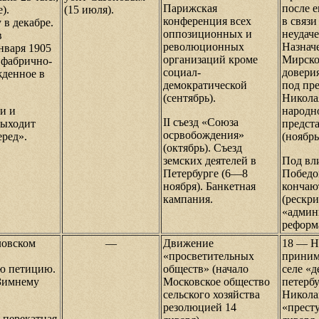
Парижская
после е
).
(15 июля).
конференция всех
в связи
 в декабре.
оппозиционных и
неудаче
в
революционных
Назнач
нваря 1905
организаций кроме
Мирско
 фабрично-
социал-
довери
жденное в
демократической
под пр
(сентябрь).
Никола
и и
народн
II съезд «Союза
выходит
предст
осрвобождения»
еред».
(ноябр
(октябрь). Съезд
земских деятелей в
Под вл
Петербурге (6—8
Победо
ноября). Банкетная
кончаю
кампания.
(рескри
«админ
реформ
ловском
—
Движение
18 — Н
«просветительных
приним
ою петицию.
обществ» (начало
селе «
 Зимнему
Московское общество
петерб
сельского хозяйства
Никола
резолюцией 14
«прест
 перекатная