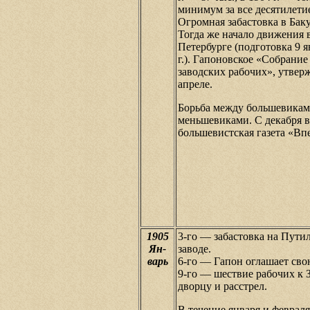
минимум за все десятилетие
Огромная забастовка в Баку
Тогда же начало движения 
Петербурге (подготовка 9 я
г.). Гапоновское «Собрание
заводских рабочих», утвер
апреле.
Борьба между большевикам
меньшевиками. С декабря 
большевистская газета «Вп
1905
3-го — забастовка на Пути
Ян-
заводе.
варь
6-го — Гапон оглашает св
9-го — шествие рабочих к
дворцу и расстрел.
В течение января и февраля