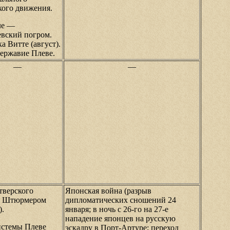
кого движения.
ле —
вский погром.
а Витте (август).
ержавие Плеве.
—
—
тверского
Японская война (разрыв
а Штюрмером
дипломатических сношений 24
).
января; в ночь с 26-го на 27-е
нападение японцев на русскую
истемы Плеве
эскадру в Порт-Артуре; переход