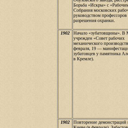
Борьба «Искры» с «Рабочим
Собрания московских рабо
руководством профессоров 
разрешения охранки.
1902
Начало «зубатовщины». В 
учрежден «Совет рабочих
механического производств
февраля, 19 — манифестац
зубатовцев у памятника Ал
в Кремле).
1902
Повторение демонстраций 
Киеве (в феврале). Забастов