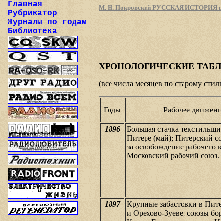
Главная
М. Н. Покровский РУССКАЯ ИСТОРИЯ в са
Рубрикатор
Журналы по годам
Библиотека
ХРОНОЛОГИЧЕСКИЕ ТАБ
(все числа месяцев по старому стил
Годы
Рабочее движен
1896
Большая стачка текстильщи
Питере (май); Питерский с
за освобождение рабочего к
Московский рабочий союз.
1897
Крупные забастовки в Пите
и Орехово-Зуеве; союзы бо