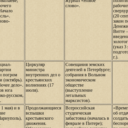
иколаеве;
журнал «Новое
полити
бочего
слово».
рабочих
 Начало
сверху
сль».
(20 сен
ново-
закон п
Денежн
Витте 
введен
золото
(указ 3
подгото
г.).
оциал-
Циркуляр
Совещания земских
партии
министра
деятелей в Петербурге;
 и погром
внутренних дел о
собрания в Вольном
 (октябрь).
крестьянских
экономическом
бочее дело».
волнениях (17
обществе
ов юга
июля).
(выступление
нко-русском,
легальных
.
марксистов).
 1 мая) и в
Продолжающиеся
Всероссийская
«Време
ние
вспышки
студенческая
об отда
ариуполь),
крестьянского
забастовка (началась в
солдаты
.
движения.
феврале в Питере);
беспоря