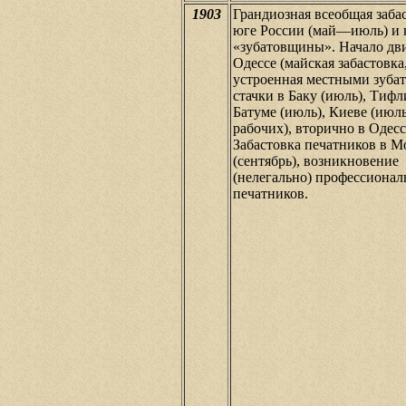
1903
Грандиозная всеобщая заба
юге России (май—июль) и 
«зубатовщины». Начало дв
Одессе (майская забастовка
устроенная местными зубат
стачки в Баку (июль), Тифл
Батуме (июль), Киеве (июль
рабочих), вторично в Одесс
Забастовка печатников в М
(сентябрь), возникновение
(нелегально) профессионал
печатников.