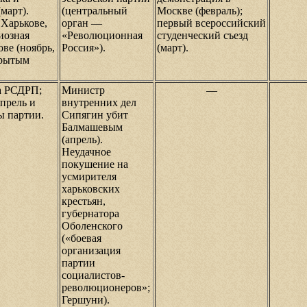
март).
(центральный
Москве (февраль);
 Харькове,
орган —
первый всероссийский
иозная
«Революционная
студенческий съезд
ове (ноябрь,
Россия»).
(март).
крытым
да РСДРП;
Министр
—
апрель и
внутренних дел
ы партии.
Сипягин убит
Балмашевым
(апрель).
Неудачное
покушение на
усмирителя
харьковских
крестьян,
губернатора
Оболенского
(«боевая
организация
партии
социалистов-
революционеров»;
Гершуни).