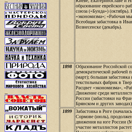
Киеве, Екатеринославе и Н
образование еврейского ра
союза («Бунда») (октябрь).
«экономизма»; «Рабочая мы
Всеобщая забастовка в Ива
Вознесенске (декабрь).
1898
Образование Российской с
демократической рабочей 
(март); большая забастовка
текстильных фабрик в Твери
Расцвет «экономизма», «Ра
Движение среди металлист
России (забастовки на Фра
Брянском и других заводах)
1899
Забастовка в Риге (началась
Сормове (июль), продолже
движения на юге России (М
участие металлистов растет