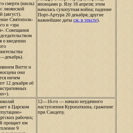
го смерти (июль)
японцами р. Ялу 18 апреля; этим
 с ляоянской
началась сухопутная война; падение
й (август).
Порт-Артура 20 декабря; другие
ение Святополк-
важнейшие даты
см. в тексте
).
го и «эра
я». Совещания
едседательством
я о введении
ого
авительства
ь—декабрь).
иянием Витте и
носцева они
тся ничем
пт 12 декабря об
истративных
ах»).
иколай
12—16-го — начало неудачного
ает в Царском
наступления Куропаткина, сражение
депутацию»
при Сандепу.
ургских рабочих;
й прощает им
упление 9