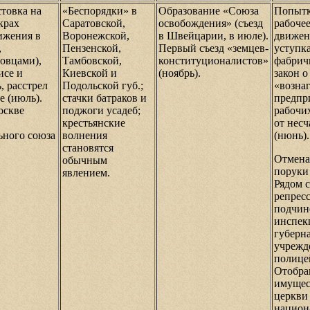
стовка на
«Беспорядки» в
Образование «Союза
Попытк
крах
Саратовской,
освобождения» (съезд
рабочее
ижения в
Воронежской,
в Швейцарии, в июле).
движен
,
Пензенской,
Первый съезд «земцев-
уступка
овцами),
Тамбовской,
конституционалистов»
фабрич
исе и
Киевской и
(ноябрь).
закон о
, расстрел
Подольской губ.;
«возна
е (июль).
стачки батраков и
предпр
оскве
поджоги усадеб;
рабочи
крестьянские
от нес
ьного союза
волнения
(нюнь).
становятся
Отмена
обычным
поруки 
явлением.
Рядом с
репрес
подчин
инспек
губерна
учрежд
полице
Отобра
имущес
церкви
национ