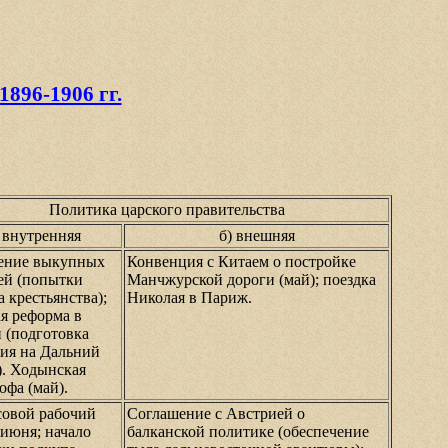
96-1906 гг.
Политика царского правительства
) внутренняя
б) внешняя
ение выкупных
Конвенция с Китаем о постройке
ей (попытки
Манчжурской дороги (май); поездка
 крестьянства);
Николая в Париж.
ая реформа в
 (подготовка
ия на Дальний
). Ходынская
офа (май).
совой рабочий
Соглашение с Австрией о
 июня; начало
балканской политике (обеспечение