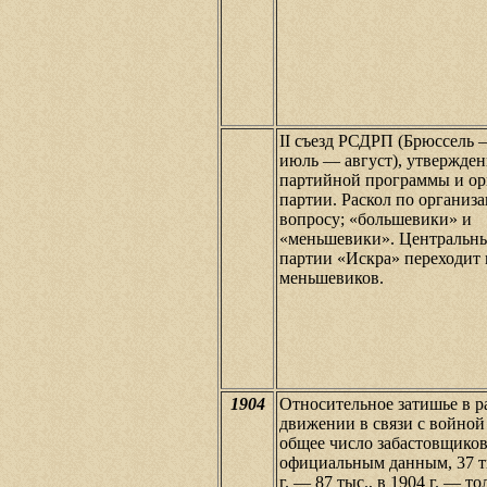
II съезд РСДРП (Брюссель
июль — август), утвержден
партийной программы и ор
партии. Раскол по организ
вопросу; «большевики» и
«меньшевики». Центральн
партии «Искра» переходит 
меньшевиков.
1904
Относительное затишье в р
движении в связи с войной 
общее число забастовщиков
официальным данным, 37 ты
г. — 87 тыс., в 1904 г. — то