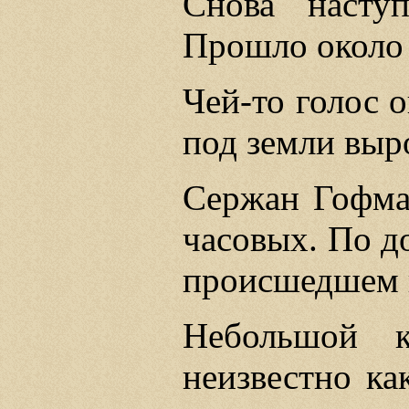
Снова насту
Прошло около 
Чей-то голос о
под земли выр
Сержан Гофма
часовых. По до
происшедшем в
Небольшой к
неизвестно ка