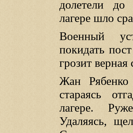
долетели до
лагере шло ср
Военный ус
покидать пост
грозит верная 
Жан Рябенко
стараясь отг
лагере. Руж
Удаляясь, ще