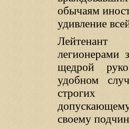
обычаям иност
удивление все
Лейтенант
легионерами з
щедрой рук
удобном случ
строгих з
допускающем
своему подчин