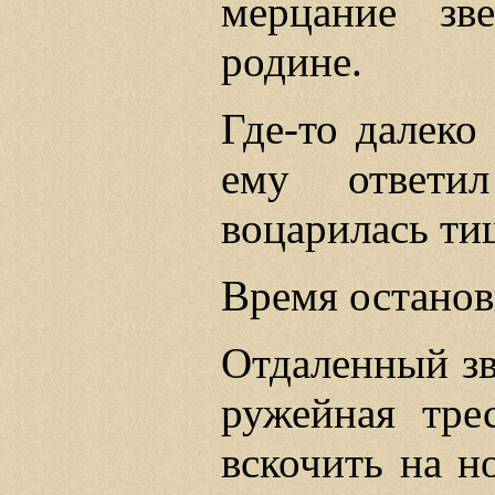
мерцание зв
родине.
Где-то далеко
ему ответи
воцарилась ти
Время останов
Отдаленный зв
ружейная трес
вскочить на н