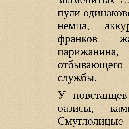
пули одинаков
немца, акк
франков ж
парижанина, 
отбывающего
службы.
У повстанцев
оазисы, ка
Смуглолицые 