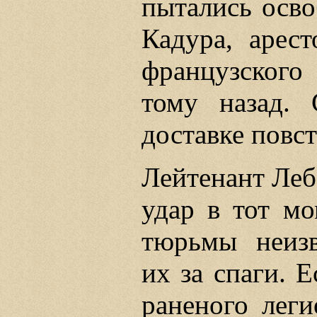
пытались осво
Кадура, арес
французского
тому назад.
доставке повс
Лейтенант Леб
удар в тот мо
тюрьмы неизв
их за cпаги. Е
раненого леги