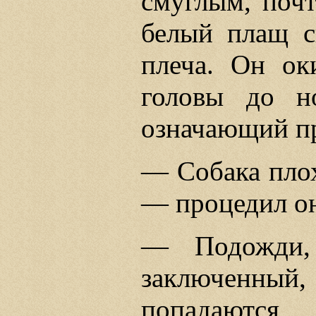
смуглым, поч
белый плащ с
плеча. Он ок
головы до н
означающий пр
— Собака плох
— процедил он
— Подожди,
заключенный
попадаются