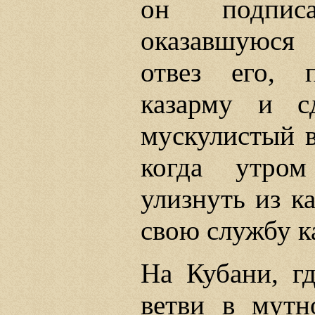
он подпис
оказавшуюся
отвез его, 
казарму и с
мускулистый в
когда утро
улизнуть из к
свою службу к
На Кубани, г
ветви в мутн