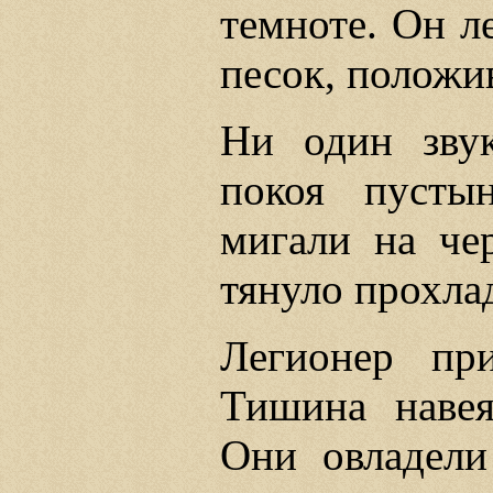
темноте. Он л
песок, положи
Ни один зву
покоя пусты
мигали на че
тянуло прохла
Легионер пр
Тишина навея
Они овладели 