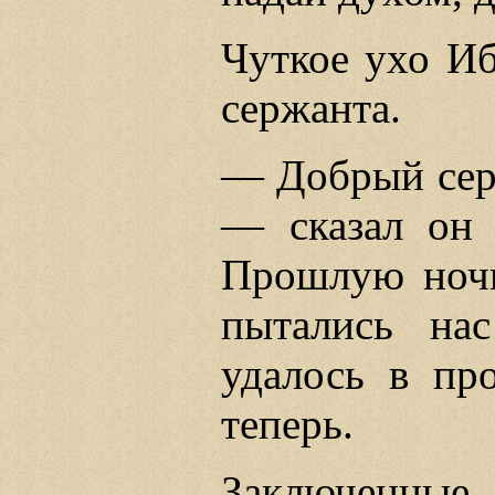
Чуткое ухо Иб
сержанта.
— Добрый серж
— сказал он 
Прошлую ночь
пытались на
удалось в пр
теперь.
Заключенные 