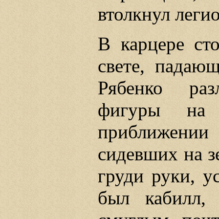
втолкнул легио
В карцере ст
свете, падающ
Рябенко раз
фигуры на
приближени
сидевших на з
груди руки, у
был кабилл,