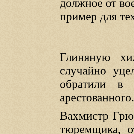
должное от во
пример для тех
Глиняную хи
случайно уце
обратили в
арестованного
Вахмистр Грю
тюремщика, о