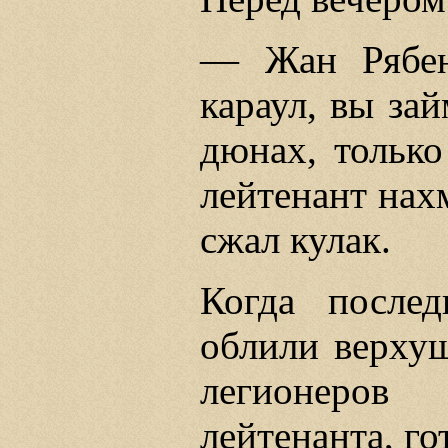
— Жан Рябен
караул, вы за
дюнах, только
лейтенант нах
сжал кулак.
Когда после
облили верхуш
легионеров
лейтенанта, го