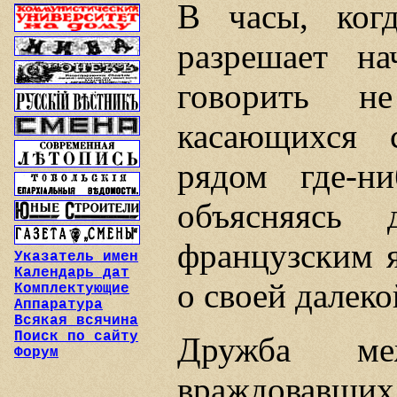
В часы, ког
разрешает н
говорить н
касающихся 
рядом где-н
объясняясь
французским 
Указатель имен
Календарь дат
о своей далеко
Комплектующие
Аппаратура
Всякая всячина
Поиск по сайту
Дружба ме
Форум
враждовавш