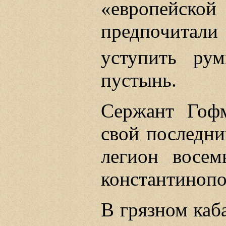
«европей
предпочитал
уступить рум
пустынь.
Сержант Гоф
свой последни
легион восем
константинопо
В грязном каба