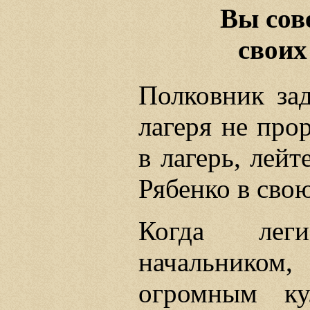
Вы сов
своих
Полковник за
лагеря не про
в лагерь, лейт
Рябенко в свою
Когда лег
начальником
огромным ку