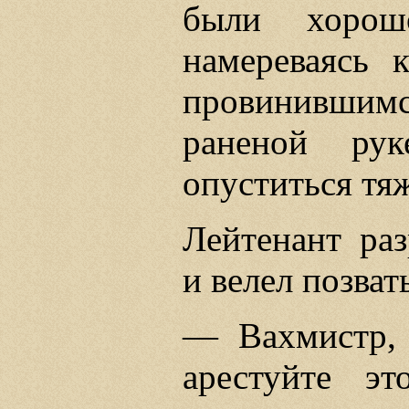
были хорош
намереваясь к
провинившимся
раненой рук
опуститься тя
Лейтенант раз
и велел позват
— Вахмистр,
арестуйте э