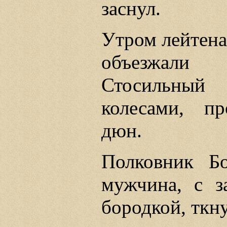
заснул.
Утром лейтена
объезжали
Стосильный
колесами, п
дюн.
Полковник Бо
мужчина, с з
бородкой, ткн