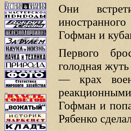
Они встре
иностранного
Гофман и куба
Первого бр
голодная жуть
— крах воен
реакционны
Гофман и попа
Рябенко сдела