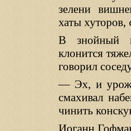
зелени вишне
хаты хуторов, 
В знойный п
клонится тяже
говорил соседу
— Эх, и урожа
смахивал набе
чинить конску
Иоганн Гофман