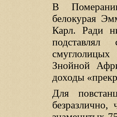
В Померани
белокурая Эм
Карл. Ради 
подставлял
смуглолицых
Знойной Афр
доходы «прек
Для повстан
безразлично, 
знаменитых 7