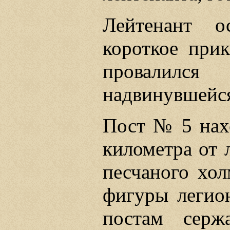
Лейтенант 
короткое прик
провалил
надвинувшейся
Пост № 5 нахо
километра от 
песчаного хол
фигуры легион
постам серж