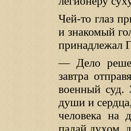
легионеру сух
Чей-то глаз пр
и знакомый го
принадлежал 
— Дело реше
завтра отправ
военный суд. 
души и сердца,
человека на д
падай духом, 