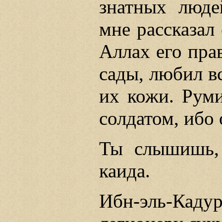
знатных люде
мне рассказал
Аллах его пра
сады, любил вс
их кожи. Руми
солдатом, ибо
Ты слышишь,
каида.
Ибн-эль-Кад