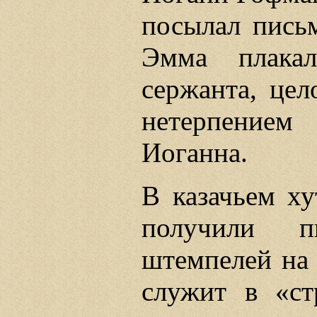
посылал пись
Эмма плакал
сержанта, цел
нетерпение
Иоганна.
В казачьем ху
получили п
штемпелей на 
служит в «cт