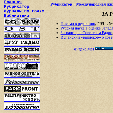
Главная
Рубрикатор
→
Международная жи
Рубрикатор
Журналы по годам
ЗА 
Библиотека
Письмо в редакцию
,
"РЛ", №2
Русская наука в оценке Запад
Заграница о Советском Радио
Испанский «радиокор» о сов