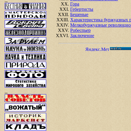
Гора
Гебертисты
Бешеные
Характеристика буржуазных 
Мелкобуржуазные революцио
Робеспьер
Заключение