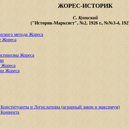
ЖОРЕС-ИСТОРИК
С. Куниский
("Историк-Марксист", №2, 1926 г., №№3-4, 1927
еского метода Жореса
е Жореса
ективизма Жореса
ии
ь Жореса
ии Жореса
 Конституанты и Легислативы (аграрный закон и максимум)
 Конвента