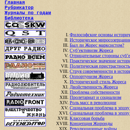
Главная
Рубрикатор
Журналы по годам
Библиотека
Философские основы историч
Историческое миросозерцани
Был ли Жорес марксистом?
Суб’ективизм Жореса
Отрицательные стороны суб’
Практическое значение истор
Политическая пристрастност
Струя современности в истор
Оппортунизм Жореса
Исторический стиль Жореса
Двойственность Жореса
Проблема собственности
Пролетариат и социализм
Роль масс в революции
Социальная проблема в эпоху
Социальная проблема в эпоху
Классовая борьба
Концепция Жиронды
Революционные войны