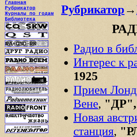
Главная
Рубрикатор
→
Рубрикатор
Журналы по годам
Библиотека
РАД
Радио в биб
Интерес к р
1925
Прием Лонд
Вене
,
"ДР",
Новая австр
станция
,
"Р