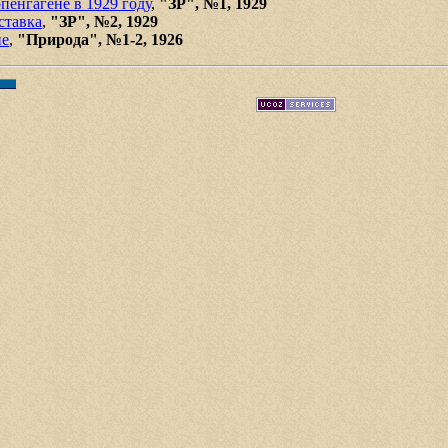
пенгагене в 1929 году
,
"ЗР", №1, 1929
ставка
,
"ЗР", №2, 1929
не
,
"Природа", №1-2, 1926