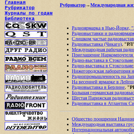
Главная
Рубрикатор
→
Международная жи
Рубрикатор
Журналы по годам
Библиотека
Радиоярмарка в Нью-Йорке, "
Радиовыставки и радиоярмарк
Слишком частые радиовыставк
Радиовыставка (Чикаго)
,
"РЛ"
Международная рабочая радио
Приглашение Наркомпочтеля 
Радио-выставка в Стокгольме
Радио-выставка в Стокгольме
Нижегородская лаборатория н
Радиопромышленность на Зап
На весенней ярмарке в Лейп
Радиовыставка в Берлине
,
"Р
Большая германская радиовыс
Шестая Парижская радиовыст
Радиовыставка в Атлантик С
Общество поощрения Национ
Международная выставка груз
Интернациональная автомоби