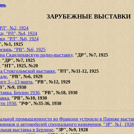
знь
ЗАРУБЕЖНЫЕ ВЫСТАВКИ
РЛ", №2, 1924
и, "РЛ", №4, 1924
и, "РЛ", №6, 1924
, №1, 1925
связь, "РВ", №6, 1925
на Скандинавскую радио-выставку
,
"ДР", №7, 1925
,
"ДР", №7, 1925
,
"НТ", 1925, №20
а Стокгольмской выставке
,
"РЛ", №11-12, 1925
аде
,
"РВ", №6, 1929
циге 3—13 марта
,
"РВ", №12, 1929
В", №9, 1930
тавка. Берлин 1930
,
"РВ", №18, 1930
авка
,
"РВ", №10, 1930
ити 1930
,
"РФ", №35-36, 1930
альной промышленности во Франции устроило в Париже выста
овиков и автомобилей специального назначения, "ЗР", №1, 1928
льная выставка в Берлине
,
"ЗР", №9, 1928