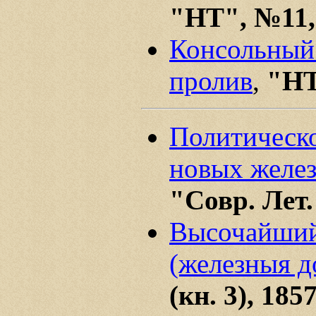
"НТ", №11,
Консольный 
пролив
,
"НТ
Политическо
новых желез
"Совр. Лет."
Высочайший 
(железныя д
(кн. 3), 185