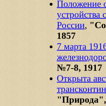
Положение о
устройства 
России
,
"Сов
1857
7 марта 1916
железнодор
№7-8, 1917
Открыта авс
трансконтин
"Природа",