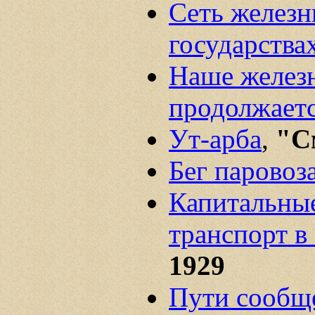
Сеть железн
государства
Наше желез
продолжает
Ут-арба
,
"С
Бег паровоз
Капитальные
транспорт в
1929
Пути сообщ