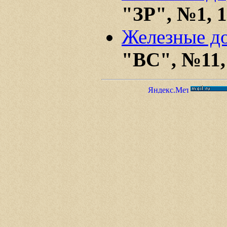
"ЗР", №1, 
Железные до
"ВС", №11,