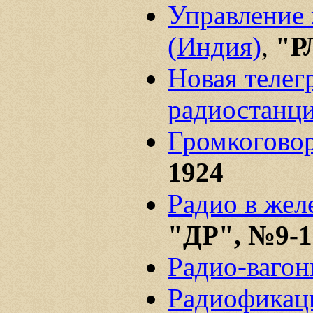
Управление 
(Индия)
,
"Р
Новая телег
радиостанц
Громкоговор
1924
Радио в жел
"ДР", №9-1
Радио-ваго
Радиофикац