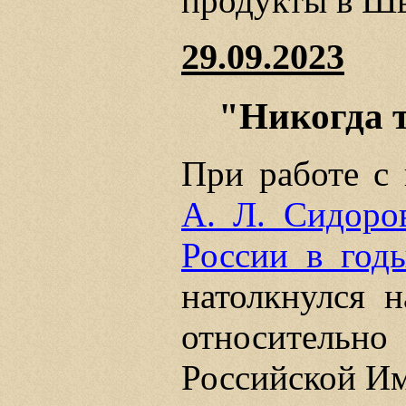
продукты в Шв
29.09.2023
"Никогда т
При работе с 
А. Л. Сидоро
России в год
натолкнулся 
относитель
Российской И