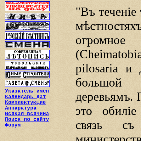
"Въ теченiе
мѣстностя
огромное 
(Cheimato
pilosaria и
большой
Указатель имен
деревьямъ. 
Календарь дат
Комплектующие
это обилiе
Аппаратура
Всякая всячина
Поиск по сайту
связь съ
Форум
министерс