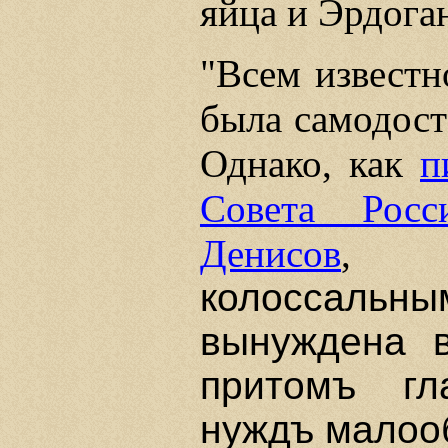
яйца и Эрдога
"Всем известн
была самодост
Однако, как
п
Совета Рос
Денисов
колоссальны
вынуждена 
притомъ г
нуждъ малооб