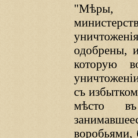
"Мѣры,
министерс
уничтоженi
одобрены, и
которую в
уничтоженi
съ избытком
мѣсто въ
занимавш
воробьями, 