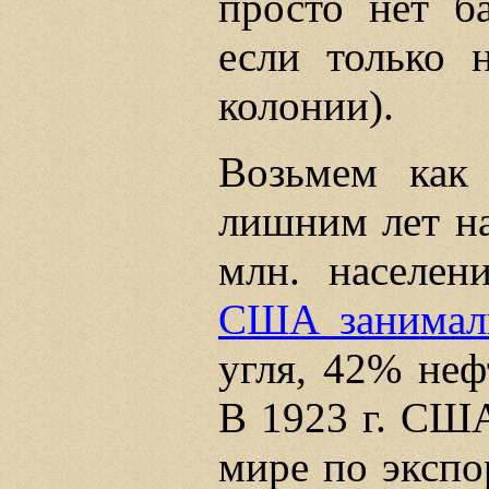
просто нет ба
если только 
колонии).
Возьмем как
лишним лет н
млн. населен
США занимали
угля, 42% неф
В 1923 г. США
мире по экспо