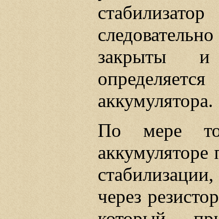
стабилизат
следователь
закрыты и
определяетс
аккумулятора.
По мере то
аккумуляторе 
стабилизации,
через резистор
который пр