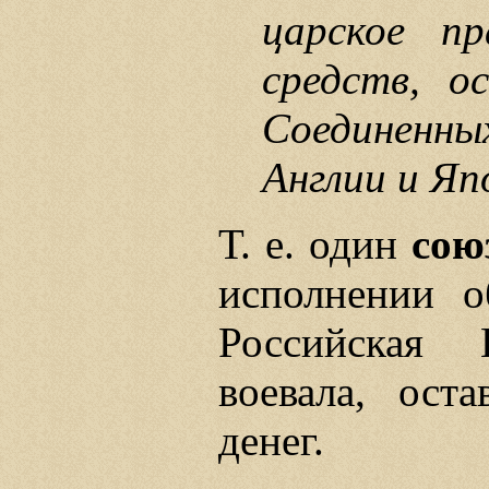
царское пр
средств, о
Соединен
Англии и Яп
Т. е. один
сою
исполнении о
Российская 
воевала, ост
денег.