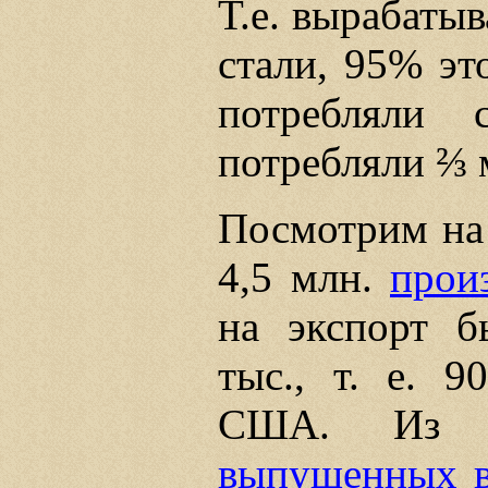
Т.е. вырабаты
стали, 95% э
потребляли 
потребляли ⅔ 
Посмотрим на 
4,5 млн.
прои
на экспорт б
тыс., т. е. 
США. Из 2
выпущенных в