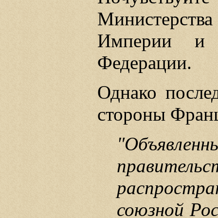
Министерст
Империи и 
Федерации.
Однако после
стороны Фран
"Объявл
правител
распростр
союзной Ро