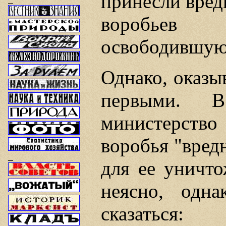
принесли вреди
воробьев
освободившую
Однако, оказы
первыми. 
министерст
воробья "вред
для ее уничто
неясно, одна
сказаться: