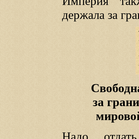
Империя так
держала за гра
Свободн
за гран
мировой
Надо отдат