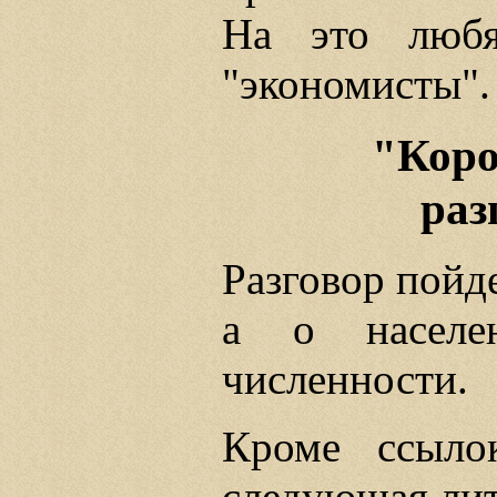
На это любя
"экономисты".
"Коро
раз
Разговор пойде
а о насел
численности.
Кроме ссыло
следующая лит