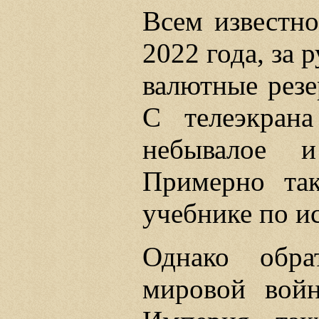
Всем известно
2022 года, за
валютные резе
С телеэкран
небывалое 
Примерно та
учебнике по ис
Однако обр
мировой вой