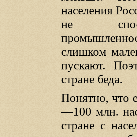
населения Рос
не спосо
промышленност
слишком мален
пускают. Поэ
стране беда.
Понятно, что е
—100 млн. нас
стране с насе