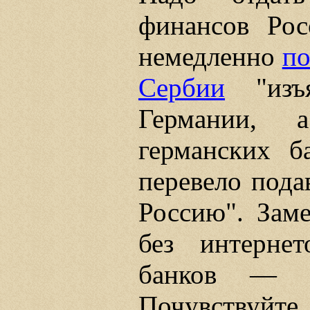
финансов Рос
немедленно
по
Сербии
"изъя
Германии, 
германских б
перевело пода
Россию". Заме
без интерне
банков — 
Почувствуйте