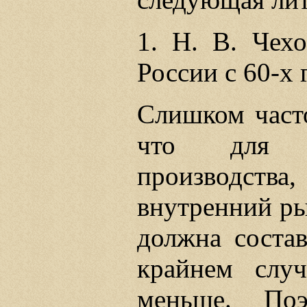
1. Н. В. Чехо
России с 60-х 
Слишком часто
что для р
производст
внутренний ры
должна состав
крайнем слу
меньше. По