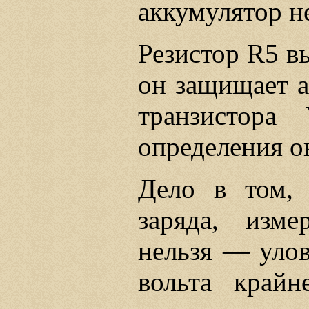
аккумулятор н
Резистор R5 в
он защищает а
транзистор
определения о
Дело в том, 
заряда, изм
нельзя — улов
вольта край