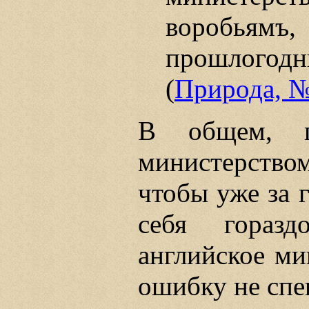
воробьямъ,
прошлогод
(
Природа, №
В общем, п
министерств
чтобы уже за 
себя горазд
английское ми
ошибку не спе