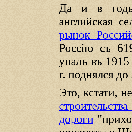
Да и в год
английская с
рынок Россий
Россiю съ 61
упалъ въ 1915 
г. поднялся до
Это, кстати, 
строительст
дороги
"прихо